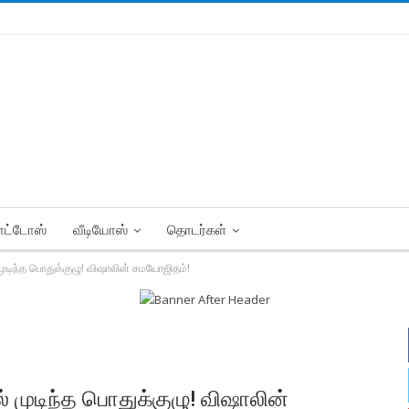
ட்டோஸ்
வீடியோஸ்
தொடர்கள்
டிந்த பொதுக்குழு! விஷாலின் சமயோஜிதம்!
முடிந்த பொதுக்குழு! விஷாலின்