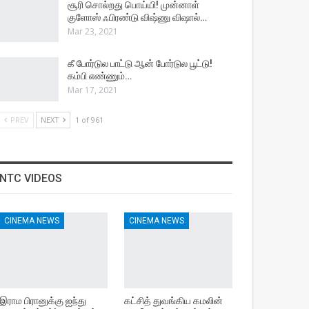
சூரி சொல்றது பொய்யி! முன்னாள்
குளோஸ் ஃபிரண்டு விஷ்ணு விஷால்…
Mar 23, 2021
கீ போர்டுல பாட்டு ஆன் போர்டுல பூட்டு!
கம்பி எண்ணும்…
Mar 17, 2021
PREV
NEXT
1 of 961
NTC VIDEOS
CINEMA NEWS
CINEMA NEWS
இராம பிரானுக்கு ஐந்து
கட்சித் துவங்கிய கமலின்