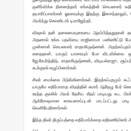
குளிர்விக்க நினைத்தார் சங்கத்தின் செயலாளர் கதி
தயாரிப்பாளர்கள் ஓரளவுக்கு இதற்கு இசைந்தாலும், 
அமர்ந்து கொண்டார் டி.ராஜேந்தர்.
விஷால் தன் தலைமையுரையை ஆரம்பித்ததுதான் தாமதம்
அதனால் உங்க பதவியை ராஜினாமா பண்ணிட்டு பேசுங்
முன்னாள் செயலாளர் ராதாகிருஷ்ணன். அதற்கப்புற
கதைதான். யாரும் யாரையும் பேச விடவில்லை. ஒரே க
ஜே.கே.ரித்தீஷ், ராதாகிருஷ்ணன், விடியல்ராஜு, சூப்ப
கூக்குரல் எழுப்பினார்கள்.
சிலர் மைக்கை பிடுங்கினார்கள். இதற்கப்புறமும் க
யாருமே எதிர்பாராத விதத்தில் சுமார் ஆறேழு பேர் கொ
உரத்த குரலில் அவர் தேசிய கீதம் பாடியது கூட பி
ஆக்ரோஷமான கையசைப்புடன் பாடப்பட்டது. பாட
வெளியேறினார்கள்.
இந்த திடீர் திருப்பத்தை எதிர்பார்க்காத எதிரணியினர் 