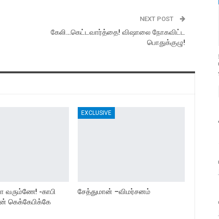
NEXT POST
கேலி…கெட்டவார்த்தை! விஷாலை நோகவிட்ட
பொதுக்குழு!
EXCLUSIVE
யா வரும்ணே! -காபி
சேத்துமான் –விமர்சனம்
ன் கெக்கேபிக்கே