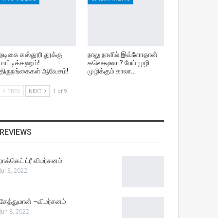
நடிகை கஸ்தூரி தூக்கு
நாலு நாளில் இவ்ளோதான்
மாட்டிக்கணும்!
கலெக்ஷனா? பேய் முழி
திருநங்கைகள் ஆவேசம்!
முழிக்கும் காலா…
PREV
NEXT
1 of 9
REVIEWS
ராக்கெட் ட்ரீ விமர்சனம்
Jul 3, 2022
சேத்துமான் –விமர்சனம்
Jun 8, 2022