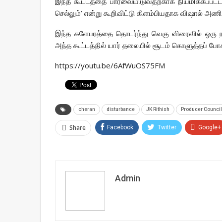
இந்த கூட்டத்தை பார்வையிடுவதற்காக நியமிக்கப்பட்ட 
செல்லும்’ என்று கூறிவிட்டு கிளம்பியதாக விஷால் அணி
இந்த களேபரத்தை தொடர்ந்து வெகு விரைவில் ஒரு நம
அந்த கூட்டத்தில் யார் தலையில் சூடம் கொளுத்தப் ப
https://youtu.be/6AfWuOS75FM
cheran
disturbance
JK Rithish
Producer Council
Share
Facebook
Twitter
Google+
Admin