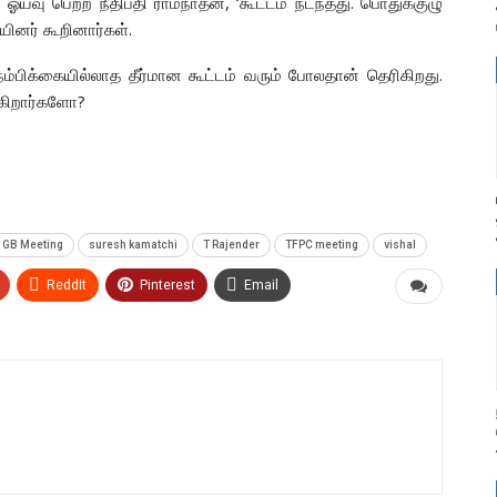
ஓய்வு பெற்ற நீதிபதி ராமநாதன், ‘கூட்டம் நடந்தது. பொதுக்குழு
யினர் கூறினார்கள்.
்பிக்கையில்லாத தீர்மான கூட்டம் வரும் போலதான் தெரிகிறது.
ோகிறார்களோ?
 GB Meeting
suresh kamatchi
T Rajender
TFPC meeting
vishal
ReddIt
Pinterest
Email