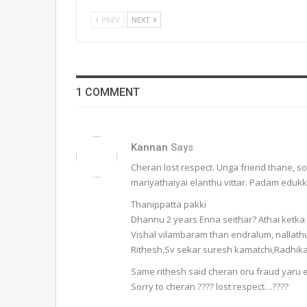
PREV
NEXT
1 COMMENT
Kannan
Says
Cheran lost respect. Unga friend thane, s
mariyathaiyai elanthu vittar. Padam eduk
Thanippatta pakki
Dhannu 2 years Enna seithar? Athai ketka t
Vishal vilambaram than endralum, nallat
Rithesh,Sv sekar suresh kamatchi,Radhik
Same rithesh said cheran oru fraud yaru 
Sorry to cheran ???? lost respect…????