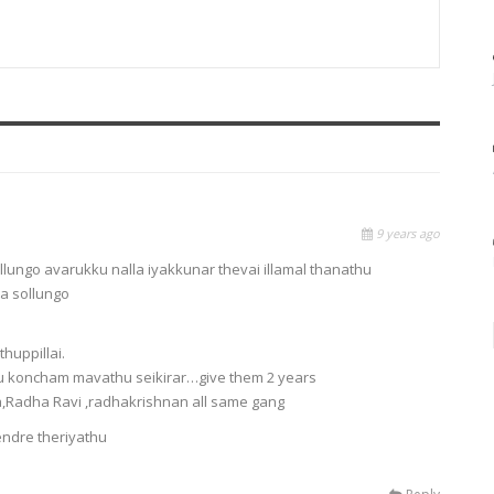
9 years ago
ollungo avarukku nalla iyakkunar thevai illamal thanathu
ka sollungo
huppillai.
hu koncham mavathu seikirar…give them 2 years
a,Radha Ravi ,radhakrishnan all same gang
endre theriyathu