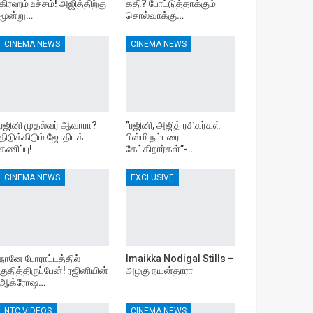
கிரஹம் உச்சம்! அஜித்திற்கு
கதி? போட்டுத்தாக்கும்
மூன்று…
சொல்வாக்கு…
CINEMA NEWS
CINEMA NEWS
ரஜினி முதல்வர் ஆவாரா?
”ரஜினி, அஜித் ரசிகர்கள்
திடுக்கிடும் ஜோதிடக்
பிஸ்மி நம்பரை
கணிப்பு!
கேட்கிறார்கள்”-…
CINEMA NEWS
EXCLUSIVE
நானே போராட்டத்தில்
Imaikka Nodigal Stills –
குதித்திருப்பேன்! ரஜினியின்
அழகு நயன்தாரா
ஆக்ரோஷ…
NTC VIDEOS
CINEMA NEWS