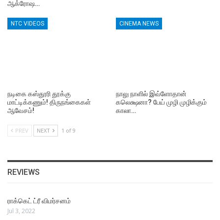
ஆக்ரோஷ…
NTC VIDEOS
CINEMA NEWS
நடிகை கஸ்தூரி தூக்கு
நாலு நாளில் இவ்ளோதான்
மாட்டிக்கணும்! திருநங்கைகள்
கலெக்ஷனா? பேய் முழி முழிக்கும்
ஆவேசம்!
காலா…
PREV
NEXT
1 of 9
REVIEWS
ராக்கெட் ட்ரீ விமர்சனம்
Jul 3, 2022