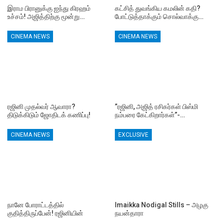
இராம பிரானுக்கு ஐந்து கிரஹம்
கட்சித் துவங்கிய கமலின் கதி?
உச்சம்! அஜித்திற்கு மூன்று…
போட்டுத்தாக்கும் சொல்வாக்கு…
CINEMA NEWS
CINEMA NEWS
ரஜினி முதல்வர் ஆவாரா?
”ரஜினி, அஜித் ரசிகர்கள் பிஸ்மி
திடுக்கிடும் ஜோதிடக் கணிப்பு!
நம்பரை கேட்கிறார்கள்”-…
CINEMA NEWS
EXCLUSIVE
நானே போராட்டத்தில்
Imaikka Nodigal Stills – அழகு
குதித்திருப்பேன்! ரஜினியின்
நயன்தாரா