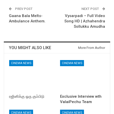
PREV POST
NEXT POST
Gaana Bala Melts-
Vysarpadi – Full Video
Ambulance Anthem.
Song HD | Azhahendra
Sollukku Amudha
YOU MIGHT ALSO LIKE
More From Author
CINEMA NEWS
CINEMA NEWS
ரஜினிக்கு ஒரு கும்பிடு
Exclusive Interview wth
ValaiPechu Team
CINEMA NEWS
CINEMA NEWS