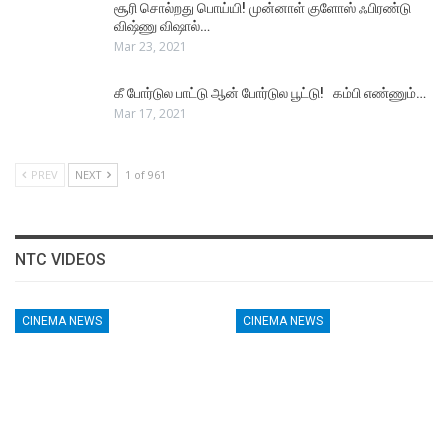
சூரி சொல்றது பொய்யி! முன்னாள் குளோஸ் ஃபிரண்டு
விஷ்ணு விஷால்…
Mar 23, 2021
கீ போர்டுல பாட்டு ஆன் போர்டுல பூட்டு! கம்பி எண்ணும்…
Mar 17, 2021
PREV
NEXT
1 of 961
NTC VIDEOS
CINEMA NEWS
CINEMA NEWS