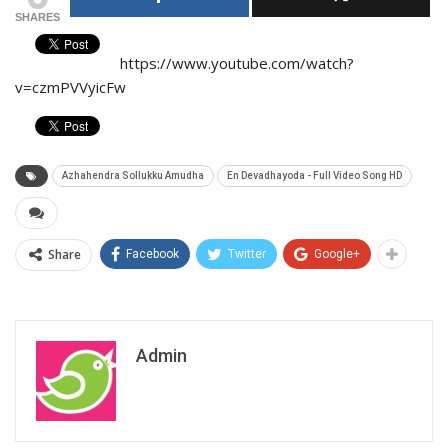
SHARES
https://www.youtube.com/watch?
v=czmPVVyicFw
Azhahendra Sollukku Amudha
En Devadhayoda - Full Video Song HD
Share
Facebook
Twitter
Google+
Admin