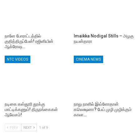
நானே போராட்டத்தில்
Imaikka Nodigal Stills – அழகு
குதித்திருப்பேன்! ரஜினியின்
நயன்தாரா
ஆக்ரோஷ…
NTC VIDEOS
CINEMA NEWS
நடிகை கஸ்தூரி தூக்கு
நாலு நாளில் இவ்ளோதான்
மாட்டிக்கணும்! திருநங்கைகள்
கலெக்ஷனா? பேய் முழி முழிக்கும்
ஆவேசம்!
காலா…
PREV
NEXT
1 of 9