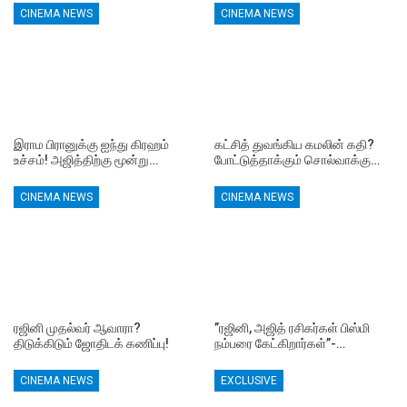
CINEMA NEWS
CINEMA NEWS
இராம பிரானுக்கு ஐந்து கிரஹம்
கட்சித் துவங்கிய கமலின் கதி?
உச்சம்! அஜித்திற்கு மூன்று…
போட்டுத்தாக்கும் சொல்வாக்கு…
CINEMA NEWS
CINEMA NEWS
ரஜினி முதல்வர் ஆவாரா?
”ரஜினி, அஜித் ரசிகர்கள் பிஸ்மி
திடுக்கிடும் ஜோதிடக் கணிப்பு!
நம்பரை கேட்கிறார்கள்”-…
CINEMA NEWS
EXCLUSIVE