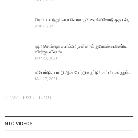
ரொம்ப பயந்துட்டியா கொமாரு? சைக்கிளோடு ஒரு பல்டி
Apr 7, 2021
சூரி சொல்றது பொய்யி! முன்னாள் குளோஸ் ஃபிரண்டு
விஷ்ணு விஷால்…
Mar 23, 2021
கீ போர்டுல பாட்டு ஆன் போர்டுல பூட்டு! கம்பி எண்ணும்…
Mar 17, 2021
PREV
NEXT
1 of 961
NTC VIDEOS