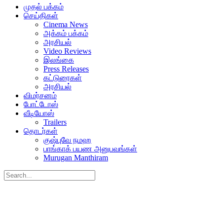
முதல் பக்கம்
செய்திகள்
Cinema News
அக்கம் பக்கம்
அரசியல்
Video Reviews
இலங்கை
Press Releases
கட்டுரைகள்
அரசியல்
விமர்சனம்
போட்டோஸ்
வீடியோஸ்
Trailers
தொடர்கள்
குஷ்புவே நமஹ
பாங்காக் பயண அனுபவங்கள்
Murugan Manthiram