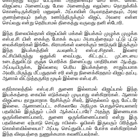
கொடுத்து வரும் பேட்டிகள் அத்தனையும் சேம் சைட் கோல்.
விஜய்யை அணைப்பது போல அணைத்து எலும்பை நொறுக்கிக்
கொண்டிருக்கிறார் மனுஷன். அப்பாவின் பிடிவாதத்தையும், அசுர
குணத்தையும் நன்கு உணர்ந்திருக்கும் விஜய், அவரை என்ன
செய்வது என்று தெரியாமல் திகைத்து வருவது தனி ஸ்டோரி.
இந்த நிலையில்தான் விஜய்யின் மக்கள் இயக்கம் முழுக்க முழுக்க
எஸ்.ஏ.சி யின் கைக்கு போகக் கூடிய அபாயத்தையும் புட்டு புட்டு
வைக்கிறார்கள் இங்கே. கிராமங்கள் வரைக்கும் ஊடுருவி இருக்கும்
இந்த இயக்கத்தின் ஃபவுண்டர் எஸ்.ஏ.சிதான். இவரை
கட்சியிலிருந்து ஒதுக்கி வைப்பது, கிட்டதட்ட முட்டையை
உடைத்துவிட்டு குஞ்சு பொரிக்க நினைப்பது மாதிரியான ஆபத்து.
அப்படியிருக்க, இவ்வளவு பெரிய இயக்கத்தை சாதுர்யமாக
அவரிடமிருந்து மீட்பதுதான் சரி என்று நினைக்கிறதாம் விஜய் தரப்பு.
ஆனால் விட்டுத்தருகிற மூடில் இல்லை எஸ்.ஏ.சி.
எதிர்காலத்தில் எஸ்.ஏ.சி துணை இல்லாமல் விஜய்யால் இந்த
இயக்கத்தை கையில் எடுக்கவும் முடியாது என்கிறார்கள். ஆனால்
விஜய்யை தாறுமாறாக நேசிக்கும் சிலர், இதெல்லாம் ஒரு மேட்டரே
இல்லை. ஆணானப்பட்ட சசிகலாவே அதிமுக பொதுச்செயலாளர்
பதவியில் இருந்தும் டம்மி ஆக்கப்பட்டாரே? அதற்கு இணையாக
ஒருங்கிணைப்பாளர், துணை ஒருங்கிணைப்பாளர் என்று இரு
பதவிகளை ஏற்பாடு செய்து ஈபிஎஸ்- ஓபிஎஸ் இருவரும் பிரித்துக்
கொள்ளவில்லையா? அப்படி செய்துவிட்டால் போச்சு என்கிறார்கள்
இந்த விஷயத்தை நுணுக்கமாக கவனிப்பவர்கள்.