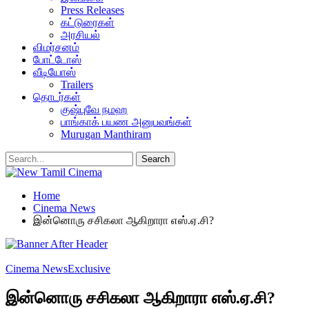
Press Releases
கட்டுரைகள்
அரசியல்
விமர்சனம்
போட்டோஸ்
வீடியோஸ்
Trailers
தொடர்கள்
குஷ்புவே நமஹ
பாங்காக் பயண அனுபவங்கள்
Murugan Manthiram
Home
Cinema News
இன்னொரு சசிகலா ஆகிறாரா எஸ்.ஏ.சி?
Cinema News
Exclusive
இன்னொரு சசிகலா ஆகிறாரா எஸ்.ஏ.சி?