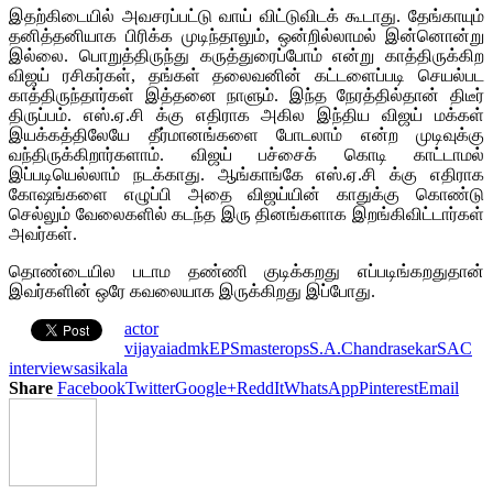
இதற்கிடையில் அவசரப்பட்டு வாய் விட்டுவிடக் கூடாது. தேங்காயும்
தனித்தனியாக பிரிக்க முடிந்தாலும், ஒன்றில்லாமல் இன்னொன்று
இல்லை. பொறுத்திருந்து கருத்துரைப்போம் என்று காத்திருக்கிற
விஜய் ரசிகர்கள், தங்கள் தலைவனின் கட்டளைப்படி செயல்பட
காத்திருந்தார்கள் இத்தனை நாளும். இந்த நேரத்தில்தான் திடீர்
திருப்பம். எஸ்.ஏ.சி க்கு எதிராக அகில இந்திய விஜய் மக்கள்
இயக்கத்திலேயே தீர்மானங்களை போடலாம் என்ற முடிவுக்கு
வந்திருக்கிறார்களாம். விஜய் பச்சைக் கொடி காட்டாமல்
இப்படியெல்லாம் நடக்காது. ஆங்காங்கே எஸ்.ஏ.சி க்கு எதிராக
கோஷங்களை எழுப்பி அதை விஜய்யின் காதுக்கு கொண்டு
செல்லும் வேலைகளில் கடந்த இரு தினங்களாக இறங்கிவிட்டார்கள்
அவர்கள்.
தொண்டையில படாம தண்ணி குடிக்கறது எப்படிங்கறதுதான்
இவர்களின் ஒரே கவலையாக இருக்கிறது இப்போது.
actor
vijay
aiadmk
EPS
master
ops
S.A.Chandrasekar
SAC
interview
sasikala
Share
Facebook
Twitter
Google+
ReddIt
WhatsApp
Pinterest
Email