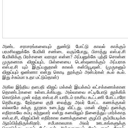
அண்ட சராசரங்களையும் துண்டு போட்டு காவல் காக்கும்
பரமசிவனுக்கே பேமிலி சண்டை வரும்போது, பிசாத்து எஸ்.ஏ.சி
பேமிலிக்கு பிரச்சனை வராதா என்ன? அப்பனுக்கே புத்தி சொன்ன
முருகனாக விஜய்யும், பிள்ளையை டென்ஷனாக்கும் அப்பராக
எஸ்.ஏ.சி யும் இருப்பதுதான் காலக் கன்பியூஷன். (முருகனும்
விஜய்யும் ஒண்ணா என்று கொடி தூக்கும் அன்பர்கள் கூல் கூல்.
இது ச்சும்மா உ.தா மட்டும்தான்)
அகில இந்திய தளபதி விஜய் மக்கள் இயக்கம் லட்சக்கணக்கான
தொண்டர்களை உள்ளடக்கியது. அல்வாவை சட்டியோடு தூக்கிக்
கொடுக்க முன் வந்த எஸ்.ஏ.சி யாரிடம் ரகசிய கூட்டணி போட்டாரோ
தெரியாது. தேர்தலை குறி வைத்து அவர் போட்ட கணக்குகள்
எல்லாமே சுக்கு நூறாக உடைந்து விட்டது. மகன் விஜய் தனக்கு
எதிராகவே கம்பு சுற்றுவார் என்று கனவிலும் நினைத்துப் பார்க்காத
எஸ்.ஏ.சி, விஜய்யின் எதிர்கால கணக்குகளை குழப்பி கும்மியடிக்க
ஆரம்பித்திருக்கிறார். சமீபகாலமாக அவர் ஊடகங்களுக்கு