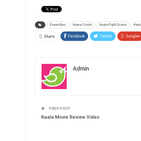
EswariRao
Huma Croshi
Kaala Fight Scene
Kaal
Share
Facebook
Twitter
Google+
Admin
PREV POST
Kaala Movie Review Video