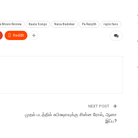
a Movie Review
Kaala Songs
Nana Badekar
Pa Ranjith
rajini fans
ReddIt
NEXT POST
முதல் படத்தில் சுபிக்ஷாவுக்கு சின்ன ரோல், ஆனா
இப்ப?