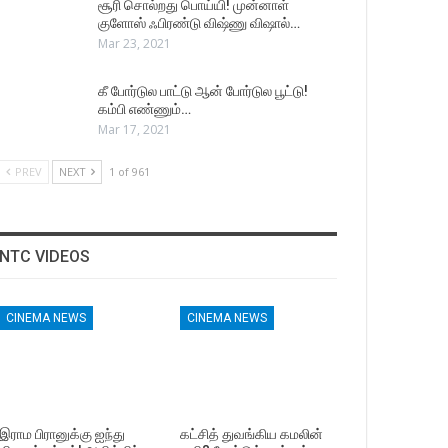
சூரி சொல்றது பொய்யி! முன்னாள்
குளோஸ் ஃபிரண்டு விஷ்ணு விஷால்…
Mar 23, 2021
கீ போர்டுல பாட்டு ஆன் போர்டுல பூட்டு!
கம்பி எண்ணும்…
Mar 17, 2021
PREV
NEXT
1 of 961
NTC VIDEOS
CINEMA NEWS
CINEMA NEWS
இராம பிரானுக்கு ஐந்து
கட்சித் துவங்கிய கமலின்