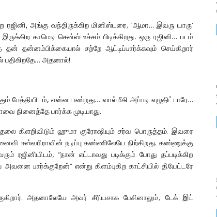
கிற ரஜினி, அங்கு வந்திருக்கிற மினிஸ்டரை, ‘ஆமா… இவரு யாரு’
ள் இருக்கிற காமெடி சென்ஸ் உச்சம் பிடிக்கிறது. ஒரு ரஜினி… படம்
ன் தன்னம்பிக்கையால் சற்றே ஆட்டிப்பார்க்கவும் செய்கிறார்
தில் பதிகிறதே… அதனால்!
 பேத்தியிடம், என்ன பண்றது… வால்மீகி அப்படி எழுதிட்டாரே…
லாவை நினைத்தே பார்க்க முடியாது.
காதலை கிளறிவிடும் ஹுமா குரோஷியும் சர்வ பொருத்தம். இவரை
னைவி ஈஸ்வரிராவின் நடிப்பு கண்ணிலேயே நிற்கிறது. கண்ணுக்கு
ம் ரஜினியிடம், “நான் எட்டாவது படிக்கும் போது தப்படிக்கிற
் அவனை பார்க்குறேன்” என்று கிளம்புகிற காட்சியில் தியேட்டரே
 வருகிறார். அதனாலேயே அவர் சீரியசாக பேசினாலும், டேக் இட்