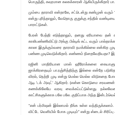
பொருத்தி, கவுரமான கலகக்காரன் ஆகியிருக்கிறார் பா.ர
மும்பை தாராவி என்றாலே, சட்டென்று கண்முன் வரும் ‘
என்று புரிந்தாலும், வேறொரு குறுக்கு சந்தில் வண்டி
பாராட்டுகள்.
பேரன் பேத்தி எடுத்தாலும், தனது ஏரியாவை தன் க
காலிபண்ணிவிட்டு அங்கு பில்டிங் கட்ட வரும் பால்தாக
காலா இருக்கும்வரை தாராவி நமக்கில்லை என்கிற முட
பண்ண முடிவெடுக்கிறார். எண்ணம் நிறைவேறியதா? இதுத
ரஜினி மாதிரியான மாஸ் ஹீரோக்களை கையாளும்
ஜாக்கிரதையும் பா.ரஞ்சித்திற்கு இல்லை என்றே படுக
விரல், நெற்றி முடி என்று மெல்ல மெல்ல விடுகதை போல 
ஆடி ‘டக் அவுட்’ ஆகிறார். (என்ன கொடுமை சரவணன்?) 
கணக்கிலேயே வரவு வைக்கப்பட்டுள்ளது. நல்ல
காட்சிகளுக்காக பலே பலே. குறிப்பாக அந்த இன்டர்வெல்
‘‘என் பர்மிஷன் இல்லாமல் நீங்க உள்ள வந்திருக்கலா
விட்டே வெளியில் போக முடியும்” என்று ஸ்டைல் சிரிப்பு