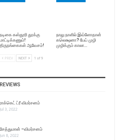
நடிகை கஸ்தூரி தூக்கு
நாலு நாளில் இவ்ளோதான்
மாட்டிக்கணும்!
கலெக்ஷனா? பேய் முழி
திருநங்கைகள் ஆவேசம்!
முழிக்கும் காலா…
PREV
NEXT
1 of 9
REVIEWS
ராக்கெட் ட்ரீ விமர்சனம்
Jul 3, 2022
சேத்துமான் –விமர்சனம்
Jun 8, 2022