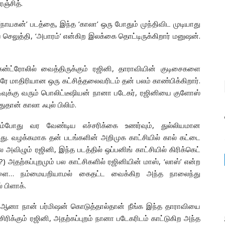
ஞ்சித்.
நாயகன்’ படத்தை, இந்த ‘காலா’ ஒரு போதும் முந்திவிட முடியாது
யை செலுத்தி, ‘அபாரம்’ என்கிற இலக்கை தொட்டிருக்கிறார் மனுஷன்.
ன்ட்ரோலில் வைத்திருக்கும் ரஜினி, தாராவியின் குடிசைகளை
்கரே மாதிரியான ஒரு கட்சித்தலைவரிடம் தன் பலம் காண்பிக்கிறார்.
ிவுக்கு வரும் பொலிட்டீஷியன் நானா படேகர், ரஜினியை குளோஸ்
ான் காலா ஃபுல் பிலிம்.
போது வர வேண்டிய எச்சரிக்கை உணர்வும், துல்லியமான
ிறது. வழக்கமாக தன் படங்களின் அறிமுக காட்சியில் கால் கட்டை
அவிழும் ரஜினி, இந்த படத்தில் ஒப்பனிங் காட்சியில் கிரிக்கெட்
அதற்கப்புறமும் பல காட்சிகளில் ரஜினியின் மாஸ், ‘லாஸ்’ என்ற
வேளை… நம்மையறியாமல் கைதட்ட வைக்கிற அந்த நாலைந்து
 பிளாக்.
ம். ஆனா நான் பர்மிஷன் கொடுத்தால்தான் நீங்க இந்த தாராவியை
 சிரிக்கும் ரஜினி, அதற்கப்புறம் நானா படேகரிடம் காட்டுகிற அந்த