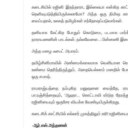
கடைசியில் ரஜினி இறந்தாரா, இல்லையா என்கிற காட்சி
தெளிவுபடுத்தியிருக்கலாமோ? அந்த ஒரு நிமிஷ கா
வைப்பதால், உலகத் தமிழர்கள் சந்தோஷப்படுவார்கள்.
தனியாக கேட்கிற போதும் கொடுமை, படமாக பார்க்
நாராயணனின் பாடல்கள். நல்லவேளை… பின்னணி இசை 
அந்த மழை ஃபைட் அபாரம்.
தமிழ்சினிமாவில் அண்மைக்காலமாக வெளியான ரெண
உண்மை தெரிந்திருந்தும், அதையெல்லாம் மனதில் போட்ட
ஒரு சபாஷ்.
ராமராஜ்யத்தை நம்புகிற மனுஷனை வைத்தே, ராமன
பா.ரஞ்சித்தையும், ‘ஆஹா… கொட்டாவி விடுற நேரத்த
ரஜினியையும் ஒருசேர வியக்க வேண்டியிருக்கிறது.
கடைசிக் காட்சியில் எல்லார் முகத்திலும் கரி! ரஜினிய
-ஆர்.எஸ்.அந்தணன்