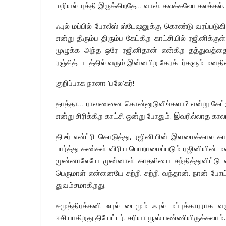
மறியல் யுக்தி இருக்கிறதே… வாவ். கலக்கலோ கலக்கல்.
ஃபுல் மப்பில் போலீஸ் ஸ்டேஷனுக்கு கொண்டு வரப்படு
என்று திரும்ப திரும்ப கேட்கிற காட்சியில் ரஜினிக்கு
முழுக்க அந்த ஒரே ரஜினிதான் என்கிற தத்துவத்தை த
ரஞ்சித். படத்தில் வரும் இன்னபிற கேரக்டர்களும் மன
குறிப்பாக நானா ‘பலே’கர்!
தாத்தா… ராவணனை கொன்னுடுவீங்களா? என்று கேட்கும்
என்று சிரிக்கிற காட்சி ஒன்று போதும். இவரில்லாத கா
திடீர் என்ட்ரி கொடுத்து, ரஜினியின் இளமைக்கால 
பார்த்து கண்கள் விரிய பொறாமைப்படும் ரஜினியின் ம
முன்னாலேயே முன்னாள் காதலியை சந்தித்துவிட்டு வரு
பெருமாள் என்னையே சுற்றி சுற்றி வந்தான். நான் போய
துவம்சமாகிறது.
சமுத்திரக்கனி ஃபுல் டைமும் ஃபுல் மப்புக்காரராக
ஈசியாகிறது தியேட்டர். சரியா யூஸ் பண்ணியிருக்கலாம்.