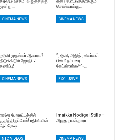
கிரஹம் உச்சம்! அஜித்திற்கு
கதி? போட்டுத்தாக்கும்
மூன்று…
சொல்வாக்கு…
CINEMA NEWS
CINEMA NEWS
ரஜினி முதல்வர் ஆவாரா?
”ரஜினி, அஜித் ரசிகர்கள்
திடுக்கிடும் ஜோதிடக்
பிஸ்மி நம்பரை
கணிப்பு!
கேட்கிறார்கள்”-…
CINEMA NEWS
EXCLUSIVE
நானே போராட்டத்தில்
Imaikka Nodigal Stills –
குதித்திருப்பேன்! ரஜினியின்
அழகு நயன்தாரா
ஆக்ரோஷ…
NTC VIDEOS
CINEMA NEWS