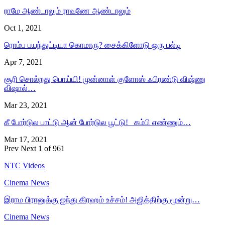
ராமே ஆண்டாலும் ராவணே ஆண்டாலும்
Oct 1, 2021
ரொம்ப பயந்துட்டியா கொமாரு? சைக்கிளோடு ஒரு பல்டி
Apr 7, 2021
சூரி சொல்றது பொய்யி! முன்னாள் குளோஸ் ஃபிரண்டு விஷ்ணு
விஷால்…
Mar 23, 2021
கீ போர்டுல பாட்டு ஆன் போர்டுல பூட்டு! கம்பி எண்ணும்…
Mar 17, 2021
Prev
Next
1 of 961
NTC Videos
Cinema News
இராம பிரானுக்கு ஐந்து கிரஹம் உச்சம்! அஜித்திற்கு மூன்று…
Cinema News