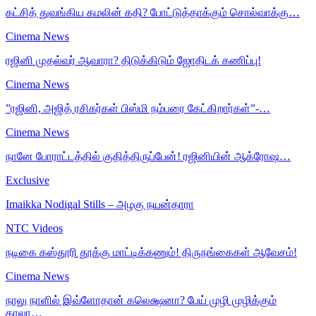
கட்சித் துவங்கிய கமலின் கதி? போட்டுத்தாக்கும் சொல்வாக்கு…
Cinema News
ரஜினி முதல்வர் ஆவாரா? திடுக்கிடும் ஜோதிடக் கணிப்பு!
Cinema News
”ரஜினி, அஜித் ரசிகர்கள் பிஸ்மி நம்பரை கேட்கிறார்கள்”-…
Cinema News
நானே போராட்டத்தில் குதித்திருப்பேன்! ரஜினியின் ஆக்ரோஷ…
Exclusive
Imaikka Nodigal Stills – அழகு நயன்தாரா
NTC Videos
நடிகை கஸ்தூரி தூக்கு மாட்டிக்கணும்! திருநங்கைகள் ஆவேசம்!
Cinema News
நாலு நாளில் இவ்ளோதான் கலெக்ஷனா? பேய் முழி முழிக்கும்
காலா…