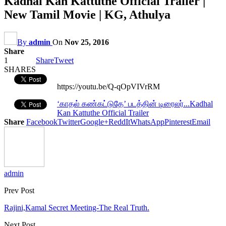
Kadhal Kan Kattuthe Official Trailer |
New Tamil Movie | KG, Athulya
By
admin
On
Nov 25, 2016
Share
1
Share
Tweet
SHARES
https://youtu.be/Q-qOpVIVrRM
‘காதல் கண்கட்டுதே’ படத்தின் டிரைலர்...
Kadhal
Kan Kattuthe Official Trailer
Share
Facebook
Twitter
Google+
ReddIt
WhatsApp
Pinterest
Email
admin
Prev Post
Rajini,Kamal Secret Meeting-The Real Truth.
Next Post