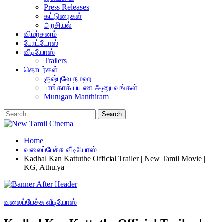
Press Releases
கட்டுரைகள்
அரசியல்
விமர்சனம்
போட்டோஸ்
வீடியோஸ்
Trailers
தொடர்கள்
குஷ்புவே நமஹ
பாங்காக் பயண அனுபவங்கள்
Murugan Manthiram
Home
வலைப்பேச்சு வீடியோஸ்
Kadhal Kan Kattuthe Official Trailer | New Tamil Movie |
KG, Athulya
வலைப்பேச்சு வீடியோஸ்