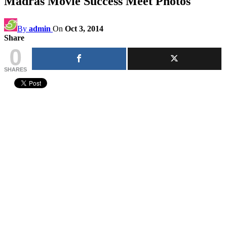
Madras Movie Success Meet Photos
By
admin
On
Oct 3, 2014
Share
0
SHARES