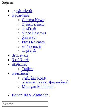
Sign in
முதல் பக்கம்
செய்திகள்
Cinema News
அக்கம் பக்கம்
அரசியல்
Video Reviews
இலங்கை
Press Releases
கட்டுரைகள்
அரசியல்
விமர்சனம்
போட்டோஸ்
வீடியோஸ்
Trailers
தொடர்கள்
குஷ்புவே நமஹ
பாங்காக் பயண அனுபவங்கள்
Murugan Manthiram
Editor: Ra.S. Anthanan