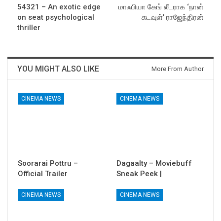
54321 – An exotic edge
மாஃபியா கேங் லீடராக ‘நான்
on seat psychological
கடவுள்’ ராஜேந்திரன்
thriller
YOU MIGHT ALSO LIKE
More From Author
CINEMA NEWS
CINEMA NEWS
Soorarai Pottru –
Dagaalty – Moviebuff
Official Trailer
Sneak Peek |
CINEMA NEWS
CINEMA NEWS