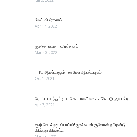
Jun 5, 2022
பீஸ்ட் விமர்சனம்
Apr 14, 2022
குதிரைவால் – விமர்சனம்
Mar 20, 2022
ராமே ஆண்டாலும் ராவணே ஆண்டாலும்
Oct 1, 2021
ரொம்ப பயந்துட்டியா கொமாரு? சைக்கிளோடு ஒரு பல்டி
Apr 7, 2021
சூரி சொல்றது பொய்யி! முன்னாள் குளோஸ் ஃபிரண்டு
விஷ்ணு விஷால்…
Mar 23, 2021