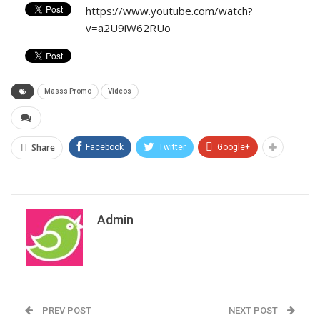
https://www.youtube.com/watch?
v=a2U9iW62RUo
Masss Promo
Videos
Share
Facebook
Twitter
Google+
Admin
PREV POST
NEXT POST