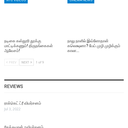
நடிகை கஸ்தூரி தூக்கு
நாலு நாளில் இவ்ளோதான்
மாட்டிக்கணும்! திருநங்கைகள்
கலெக்ஷனா? பேய் முழி முழிக்கும்
ஆவேசம்!
காலா…
PREV
NEXT
1 of 9
REVIEWS
ராக்கெட் ட்ரீ விமர்சனம்
Jul 3, 2022
சேத்துமான் –விமர்சனம்