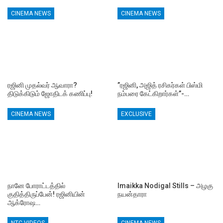
CINEMA NEWS
CINEMA NEWS
ரஜினி முதல்வர் ஆவாரா?
”ரஜினி, அஜித் ரசிகர்கள் பிஸ்மி
திடுக்கிடும் ஜோதிடக் கணிப்பு!
நம்பரை கேட்கிறார்கள்”-…
CINEMA NEWS
EXCLUSIVE
நானே போராட்டத்தில்
Imaikka Nodigal Stills – அழகு
குதித்திருப்பேன்! ரஜினியின்
நயன்தாரா
ஆக்ரோஷ…
NTC VIDEOS
CINEMA NEWS