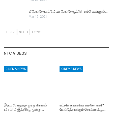
கீ போர்டுல பாட்டு ஆன் போர்டுல பூட்டு! கம்பி எண்ணும்…
Mar 17, 2021
PREV
NEXT
1 of 961
NTC VIDEOS
CINEMA NEWS
CINEMA NEWS
இராம பிரானுக்கு ஐந்து கிரஹம்
கட்சித் துவங்கிய கமலின் கதி?
உச்சம்! அஜித்திற்கு மூன்று…
போட்டுத்தாக்கும் சொல்வாக்கு…