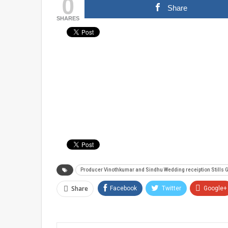
0
Share
SHARES
Producer Vinothkumar and Sindhu Wedding receiption Stills G
Share
Facebook
Twitter
Google+