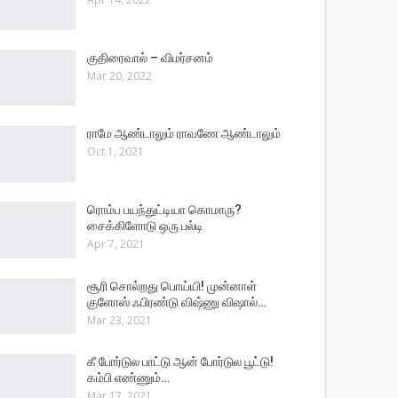
குதிரைவால் – விமர்சனம்
Mar 20, 2022
ராமே ஆண்டாலும் ராவணே ஆண்டாலும்
Oct 1, 2021
ரொம்ப பயந்துட்டியா கொமாரு?
சைக்கிளோடு ஒரு பல்டி
Apr 7, 2021
சூரி சொல்றது பொய்யி! முன்னாள்
குளோஸ் ஃபிரண்டு விஷ்ணு விஷால்…
Mar 23, 2021
கீ போர்டுல பாட்டு ஆன் போர்டுல பூட்டு!
கம்பி எண்ணும்…
Mar 17, 2021