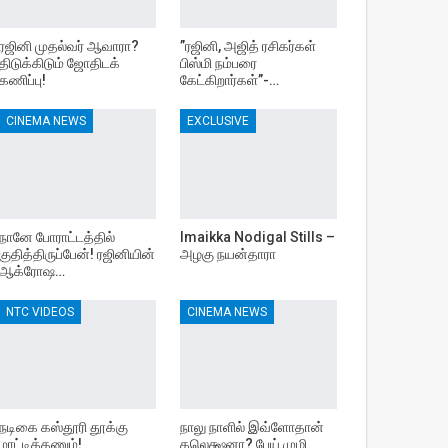
ரஜினி முதல்வர் ஆவாரா?
”ரஜினி, அஜித் ரசிகர்கள்
திடுக்கிடும் ஜோதிடக்
பிஸ்மி நம்பரை
கணிப்பு!
கேட்கிறார்கள்”-…
CINEMA NEWS
EXCLUSIVE
நானே போராட்டத்தில்
Imaikka Nodigal Stills –
குதித்திருப்பேன்! ரஜினியின்
அழகு நயன்தாரா
ஆக்ரோஷ…
NTC VIDEOS
CINEMA NEWS
நடிகை கஸ்தூரி தூக்கு
நாலு நாளில் இவ்ளோதான்
மாட்டிக்கணும்!
கலெக்ஷனா? பேய் முழி