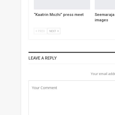
“Kaatrin Mozhi” press meet
Seemaraja
images
PREV
NEXT
LEAVE A REPLY
Your email addr