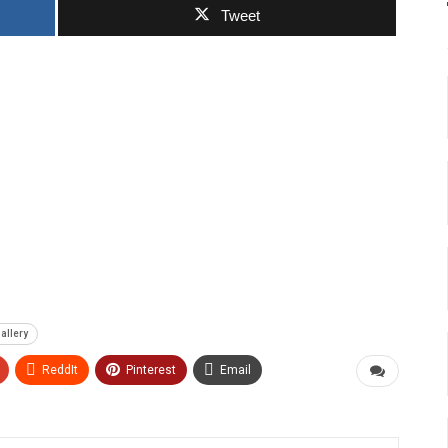
Tweet
allery
ReddIt
Pinterest
Email