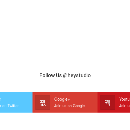
Follow Us
@heystudio
r
Google+
Yout
s on Twitter
Join us on Google
Join 