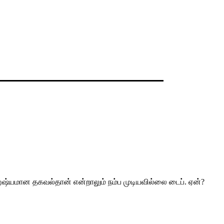
து ஹேஷ்யமான தகவல்தான் என்றாலும் நம்ப முடியவில்லை டைப். ஏன்?