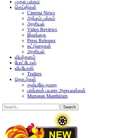
முதல் பக்கம்
செய்திகள்
Cinema News
அக்கம் பக்கம்
அரசியல்
Video Reviews
இலங்கை
Press Releases
கட்டுரைகள்
அரசியல்
விமர்சனம்
போட்டோஸ்
வீடியோஸ்
Trailers
தொடர்கள்
குஷ்புவே நமஹ
பாங்காக் பயண அனுபவங்கள்
Murugan Manthiram