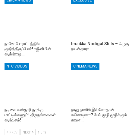
CINEMA NEWS
EXCLUSIVE
நானே போராட்டத்தில்
Imaikka Nodigal Stills – அழகு
குதித்திருப்பேன்! ரஜினியின்
நயன்தாரா
ஆக்ரோஷ…
NTC VIDEOS
CINEMA NEWS
நடிகை கஸ்தூரி தூக்கு
நாலு நாளில் இவ்ளோதான்
மாட்டிக்கணும்! திருநங்கைகள்
கலெக்ஷனா? பேய் முழி முழிக்கும்
ஆவேசம்!
காலா…
PREV
NEXT
1 of 9