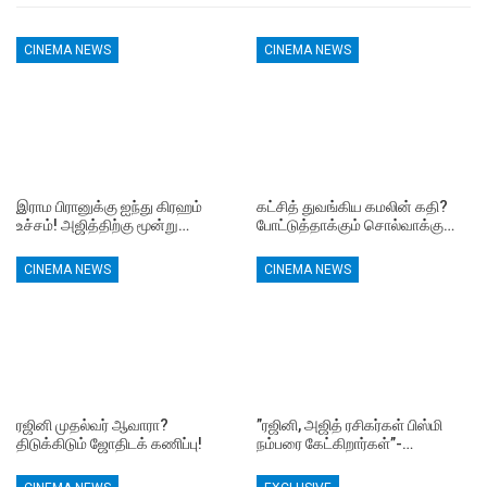
CINEMA NEWS
CINEMA NEWS
இராம பிரானுக்கு ஐந்து கிரஹம்
கட்சித் துவங்கிய கமலின் கதி?
உச்சம்! அஜித்திற்கு மூன்று…
போட்டுத்தாக்கும் சொல்வாக்கு…
CINEMA NEWS
CINEMA NEWS
ரஜினி முதல்வர் ஆவாரா?
”ரஜினி, அஜித் ரசிகர்கள் பிஸ்மி
திடுக்கிடும் ஜோதிடக் கணிப்பு!
நம்பரை கேட்கிறார்கள்”-…