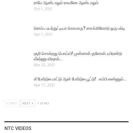
ராமே ஆண்டாலும் ராவணே ஆண்டாலும்
Oct 1, 2021
ரொம்ப பயந்துட்டியா கொமாரு? சைக்கிளோடு ஒரு பல்டி
Apr 7, 2021
சூரி சொல்றது பொய்யி! முன்னாள் குளோஸ் ஃபிரண்டு
விஷ்ணு விஷால்…
Mar 23, 2021
கீ போர்டுல பாட்டு ஆன் போர்டுல பூட்டு! கம்பி எண்ணும்…
Mar 17, 2021
PREV
NEXT
1 of 961
NTC VIDEOS