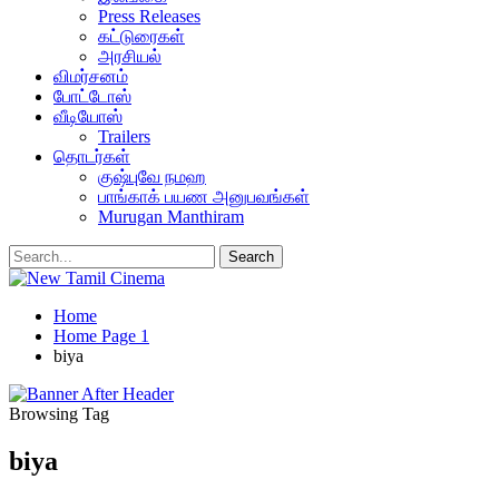
Press Releases
கட்டுரைகள்
அரசியல்
விமர்சனம்
போட்டோஸ்
வீடியோஸ்
Trailers
தொடர்கள்
குஷ்புவே நமஹ
பாங்காக் பயண அனுபவங்கள்
Murugan Manthiram
Home
Home Page 1
biya
Browsing Tag
biya