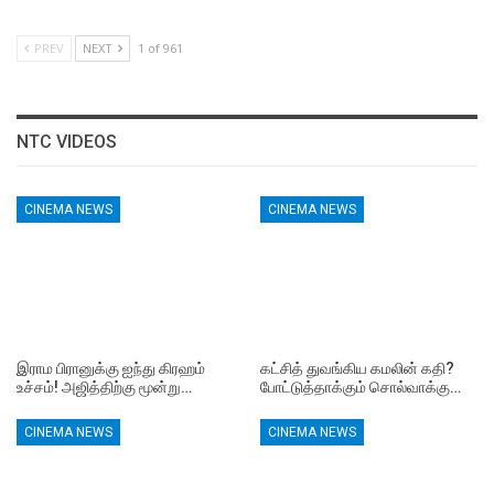
PREV
NEXT
1 of 961
NTC VIDEOS
CINEMA NEWS
CINEMA NEWS
இராம பிரானுக்கு ஐந்து கிரஹம்
கட்சித் துவங்கிய கமலின் கதி?
உச்சம்! அஜித்திற்கு மூன்று…
போட்டுத்தாக்கும் சொல்வாக்கு…
CINEMA NEWS
CINEMA NEWS