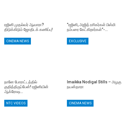
ரஜினி முதல்வர் ஆவாரா?
”ரஜினி, அஜித் ரசிகர்கள் பிஸ்மி
திடுக்கிடும் ஜோதிடக் கணிப்பு!
நம்பரை கேட்கிறார்கள்”-…
CINEMA NEWS
EXCLUSIVE
நானே போராட்டத்தில்
Imaikka Nodigal Stills – அழகு
குதித்திருப்பேன்! ரஜினியின்
நயன்தாரா
ஆக்ரோஷ…
NTC VIDEOS
CINEMA NEWS