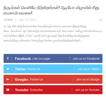
நிருபர்கள் வெளியே நிற்கிறார்கள்! ஆடியோ விழாவில் சீனு
ராமசாமி கவலை!
ADMIN
Sep 23, 2014
கடந்த சில தினங்களாகவே கொதிக்கும் கொப்பரையாக இருக்கிறது
கோடம்பாக்கம். ஒட்டுமொத்த சென்னையையும் ‘வை-ஃபை’ என்று சொல்லக்கூடிய
கம்பியில்லா இன்டர்நெட் வசதி செய்து தரும் நோக்கத்தோடு விஞ்ஞான
உலகத்திற்கு மக்களை அழைத்து செல்ல முடிவெடுத்திருக்கிறார்…
Facebook
Like our page
Join us on Facebook
Twitter
Follow Us
Join us on Twitter
Google+
Follow Us
Join us on Google
Youtube
Subscribe
Join us on Youtube