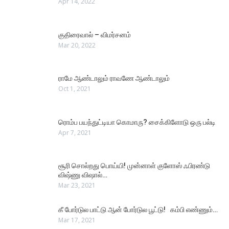
Apr 14, 2022
குதிரைவால் – விமர்சனம்
Mar 20, 2022
ராமே ஆண்டாலும் ராவணே ஆண்டாலும்
Oct 1, 2021
ரொம்ப பயந்துட்டியா கொமாரு? சைக்கிளோடு ஒரு பல்டி
Apr 7, 2021
சூரி சொல்றது பொய்யி! முன்னாள் குளோஸ் ஃபிரண்டு
விஷ்ணு விஷால்…
Mar 23, 2021
கீ போர்டுல பாட்டு ஆன் போர்டுல பூட்டு! கம்பி எண்ணும்…
Mar 17, 2021