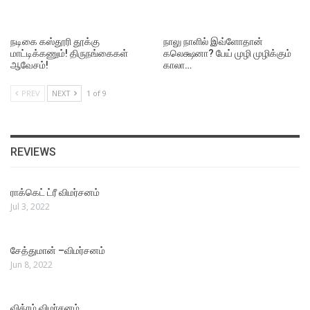
நடிகை கஸ்தூரி தூக்கு
நாலு நாளில் இவ்ளோதான்
மாட்டிக்கணும்! திருநங்கைகள்
கலெக்ஷனா? பேய் முழி முழிக்கும்
ஆவேசம்!
காலா…
PREV
NEXT
1 of 9
REVIEWS
ராக்கெட் ட்ரீ விமர்சனம்
Jul 3, 2022
சேத்துமான் –விமர்சனம்
Jun 8, 2022
விக்ரம் விமர்சனம்