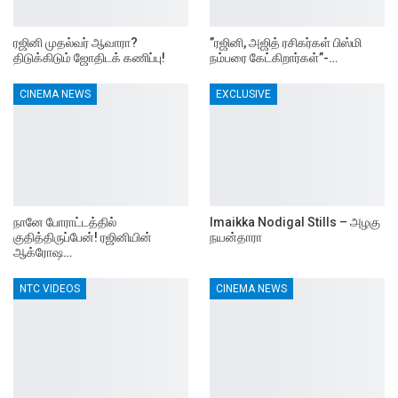
ரஜினி முதல்வர் ஆவாரா?
”ரஜினி, அஜித் ரசிகர்கள் பிஸ்மி
திடுக்கிடும் ஜோதிடக் கணிப்பு!
நம்பரை கேட்கிறார்கள்”-…
CINEMA NEWS
EXCLUSIVE
நானே போராட்டத்தில்
Imaikka Nodigal Stills – அழகு
குதித்திருப்பேன்! ரஜினியின்
நயன்தாரா
ஆக்ரோஷ…
NTC VIDEOS
CINEMA NEWS