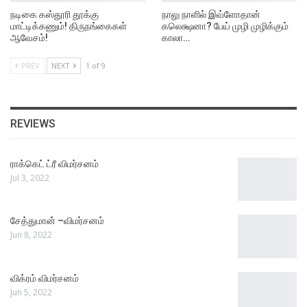
நடிகை கஸ்தூரி தூக்கு
நாலு நாளில் இவ்ளோதான்
மாட்டிக்கணும்! திருநங்கைகள்
கலெக்ஷனா? பேய் முழி முழிக்கும்
ஆவேசம்!
காலா…
PREV
NEXT
1 of 9
REVIEWS
ராக்கெட் ட்ரீ விமர்சனம்
Jul 3, 2022
சேத்துமான் –விமர்சனம்
Jun 8, 2022
விக்ரம் விமர்சனம்
Jun 5, 2022