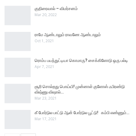
குதிரைவால் – விமர்சனம்
Mar 20, 2022
ராமே ஆண்டாலும் ராவணே ஆண்டாலும்
Oct 1, 2021
ரொம்ப பயந்துட்டியா கொமாரு? சைக்கிளோடு ஒரு பல்டி
Apr 7, 2021
சூரி சொல்றது பொய்யி! முன்னாள் குளோஸ் ஃபிரண்டு
விஷ்ணு விஷால்…
Mar 23, 2021
கீ போர்டுல பாட்டு ஆன் போர்டுல பூட்டு! கம்பி எண்ணும்…
Mar 17, 2021