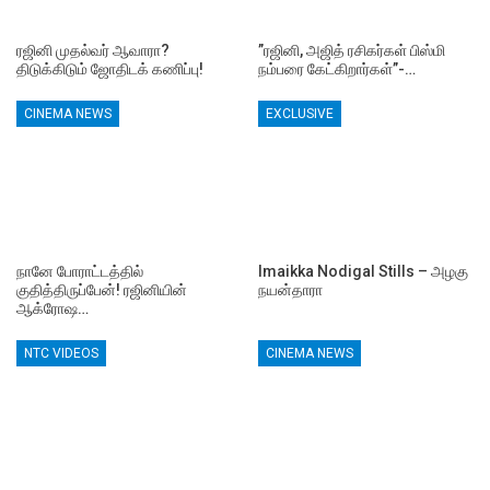
ரஜினி முதல்வர் ஆவாரா?
”ரஜினி, அஜித் ரசிகர்கள் பிஸ்மி
திடுக்கிடும் ஜோதிடக் கணிப்பு!
நம்பரை கேட்கிறார்கள்”-…
CINEMA NEWS
EXCLUSIVE
நானே போராட்டத்தில்
Imaikka Nodigal Stills – அழகு
குதித்திருப்பேன்! ரஜினியின்
நயன்தாரா
ஆக்ரோஷ…
NTC VIDEOS
CINEMA NEWS