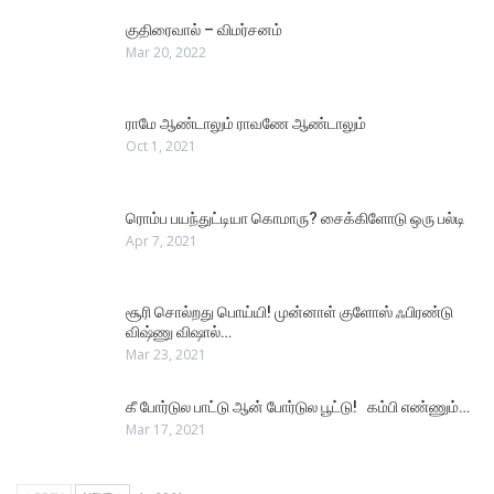
குதிரைவால் – விமர்சனம்
Mar 20, 2022
ராமே ஆண்டாலும் ராவணே ஆண்டாலும்
Oct 1, 2021
ரொம்ப பயந்துட்டியா கொமாரு? சைக்கிளோடு ஒரு பல்டி
Apr 7, 2021
சூரி சொல்றது பொய்யி! முன்னாள் குளோஸ் ஃபிரண்டு
விஷ்ணு விஷால்…
Mar 23, 2021
கீ போர்டுல பாட்டு ஆன் போர்டுல பூட்டு! கம்பி எண்ணும்…
Mar 17, 2021