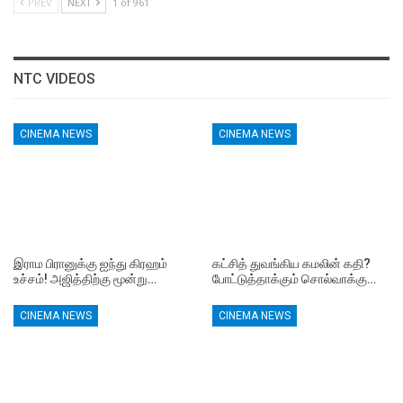
PREV
NEXT
1 of 961
NTC VIDEOS
CINEMA NEWS
CINEMA NEWS
இராம பிரானுக்கு ஐந்து கிரஹம்
கட்சித் துவங்கிய கமலின் கதி?
உச்சம்! அஜித்திற்கு மூன்று…
போட்டுத்தாக்கும் சொல்வாக்கு…
CINEMA NEWS
CINEMA NEWS