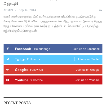
அனுமதி
ADMIN
Sep 16, 2014
நடிகர் கமல்ஹாசனுக்கு திடீர் உடல் நலக்குறைவு ஏற்பட்டுள்ளது. இதையடுத்து
அவர் சென்னை அப்போலோ மருத்துவமனையில் அனுமதிக்கப்பட்டுள்ளார். நேற்று
நேரு விளையாட்டரங்கில் நடைபெற்ற ஐ படத்தின் பாடல் வெளியீட்டு விழாவுக்கு
ரஜினி மற்றும் ஆர்னாலுடன்…
Facebook
Like our page
Join us on Facebook
Twitter
Follow Us
Join us on Twitter
Google+
Follow Us
Join us on Google
Youtube
Subscribe
Join us on Youtube
RECENT POSTS