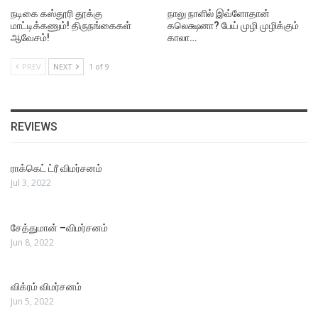
நடிகை கஸ்தூரி தூக்கு
நாலு நாளில் இவ்ளோதான்
மாட்டிக்கணும்! திருநங்கைகள்
கலெக்ஷனா? பேய் முழி முழிக்கும்
ஆவேசம்!
காலா…
PREV
NEXT
1 of 9
REVIEWS
ராக்கெட் ட்ரீ விமர்சனம்
Jul 3, 2022
சேத்துமான் –விமர்சனம்
Jun 8, 2022
விக்ரம் விமர்சனம்
Jun 5, 2022