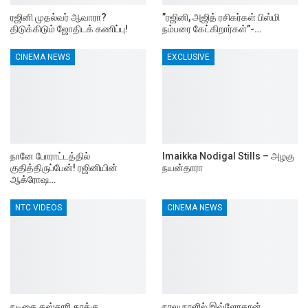
ரஜினி முதல்வர் ஆவாரா?
”ரஜினி, அஜித் ரசிகர்கள் பிஸ்மி
திடுக்கிடும் ஜோதிடக் கணிப்பு!
நம்பரை கேட்கிறார்கள்”-…
CINEMA NEWS
EXCLUSIVE
நானே போராட்டத்தில்
Imaikka Nodigal Stills – அழகு
குதித்திருப்பேன்! ரஜினியின்
நயன்தாரா
ஆக்ரோஷ…
NTC VIDEOS
CINEMA NEWS
நடிகை கஸ்தூரி தூக்கு
நாலு நாளில் இவ்ளோதான்