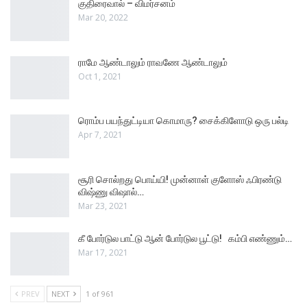
குதிரைவால் – விமர்சனம்
Mar 20, 2022
ராமே ஆண்டாலும் ராவணே ஆண்டாலும்
Oct 1, 2021
ரொம்ப பயந்துட்டியா கொமாரு? சைக்கிளோடு ஒரு பல்டி
Apr 7, 2021
சூரி சொல்றது பொய்யி! முன்னாள் குளோஸ் ஃபிரண்டு
விஷ்ணு விஷால்…
Mar 23, 2021
கீ போர்டுல பாட்டு ஆன் போர்டுல பூட்டு! கம்பி எண்ணும்…
Mar 17, 2021
PREV
NEXT
1 of 961