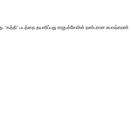
ு. ‘கத்தி’ படத்தை தயாரிப்பது ராஜபக்சேவின் நண்பரான சுபாஷ்கரண்