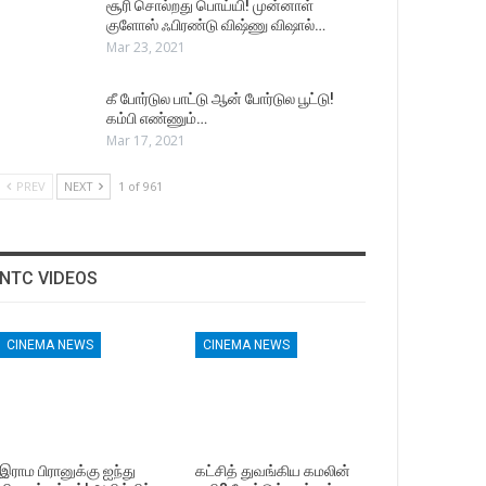
சூரி சொல்றது பொய்யி! முன்னாள்
குளோஸ் ஃபிரண்டு விஷ்ணு விஷால்…
Mar 23, 2021
கீ போர்டுல பாட்டு ஆன் போர்டுல பூட்டு!
கம்பி எண்ணும்…
Mar 17, 2021
PREV
NEXT
1 of 961
NTC VIDEOS
CINEMA NEWS
CINEMA NEWS
இராம பிரானுக்கு ஐந்து
கட்சித் துவங்கிய கமலின்