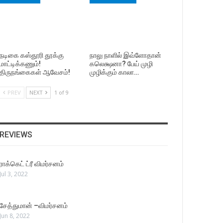
நடிகை கஸ்தூரி தூக்கு
நாலு நாளில் இவ்ளோதான்
மாட்டிக்கணும்!
கலெக்ஷனா? பேய் முழி
திருநங்கைகள் ஆவேசம்!
முழிக்கும் காலா…
PREV
NEXT
1 of 9
REVIEWS
ராக்கெட் ட்ரீ விமர்சனம்
Jul 3, 2022
சேத்துமான் –விமர்சனம்
Jun 8, 2022