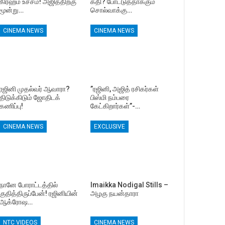
கிரஹம் உச்சம்! அஜித்திற்கு
கதி? போட்டுத்தாக்கும்
மூன்று…
சொல்வாக்கு…
CINEMA NEWS
CINEMA NEWS
ரஜினி முதல்வர் ஆவாரா?
”ரஜினி, அஜித் ரசிகர்கள்
திடுக்கிடும் ஜோதிடக்
பிஸ்மி நம்பரை
கணிப்பு!
கேட்கிறார்கள்”-…
CINEMA NEWS
EXCLUSIVE
நானே போராட்டத்தில்
Imaikka Nodigal Stills –
குதித்திருப்பேன்! ரஜினியின்
அழகு நயன்தாரா
ஆக்ரோஷ…
NTC VIDEOS
CINEMA NEWS