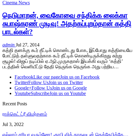
Cinema News
நெடுமாறன், வைகோவை சந்திக்க லைக்கா
சுபாஷ்கரண் முடிவு! அதற்கப்புறம்தான் கத்தி
பாடல்கள்?
admin
Jul 27, 2014
கத்தி தனக்கு கூர் தீட்டிக் கொண்டது போக, இப்போது கத்தியையே
போட்டுத் தள்ளுவதற்காக கூர் தீட்டிக் கொண்டிருக்கிறது சுற்று
சூழல்! விஜய் நடிப்பில் ஏ.ஆர்.முருகதாஸ் இயக்கி வரும் ‘கத்தி’
படத்தின் வெளியீட்டு தேதி நெருங்க நெருங்க அது பற்றிய…
Facebook
Like our page
Join us on Facebook
Twitter
Follow Us
Join us on Twitter
Google+
Follow Us
Join us on Google
Youtube
Subscribe
Join us on Youtube
Recent Posts
ராக்கெட் ட்ரீ விமர்சனம்
Jul 3, 2022
எல்லாம் சரியா வரும்ணே! -காபி வித் காதலுடன் கெக்கேபிக்கே…