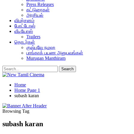
Press Releases
கட்டுரைகள்
அரசியல்
விமர்சனம்
போட்டோஸ்
வீடியோஸ்
Trailers
தொடர்கள்
குஷ்புவே நமஹ
பாங்காக் பயண அனுபவங்கள்
Murugan Manthiram
Home
Home Page 1
subash karan
Browsing Tag
subash karan