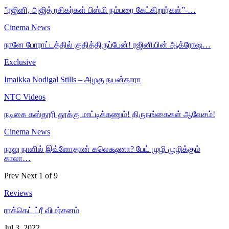
”ரஜினி, அஜித் ரசிகர்கள் பிஸ்மி நம்பரை கேட்கிறார்கள்”-…
Cinema News
நானே போராட்டத்தில் குதித்திருப்பேன்! ரஜினியின் ஆக்ரோஷ…
Exclusive
Imaikka Nodigal Stills – அழகு நயன்தாரா
NTC Videos
நடிகை கஸ்தூரி தூக்கு மாட்டிக்கணும்! திருநங்கைகள் ஆவேசம்!
Cinema News
நாலு நாளில் இவ்ளோதான் கலெக்ஷனா? பேய் முழி முழிக்கும்
காலா…
Prev
Next
1 of 9
Reviews
ராக்கெட் ட்ரீ விமர்சனம்
Jul 3, 2022