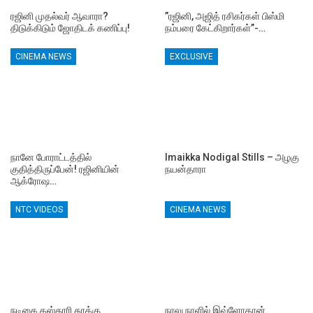
ரஜினி முதல்வர் ஆவாரா?
”ரஜினி, அஜித் ரசிகர்கள் பிஸ்மி
திடுக்கிடும் ஜோதிடக் கணிப்பு!
நம்பரை கேட்கிறார்கள்”-…
CINEMA NEWS
EXCLUSIVE
நானே போராட்டத்தில்
Imaikka Nodigal Stills – அழகு
குதித்திருப்பேன்! ரஜினியின்
நயன்தாரா
ஆக்ரோஷ…
NTC VIDEOS
CINEMA NEWS
நடிகை கஸ்தூரி தூக்கு
நாலு நாளில் இவ்ளோதான்