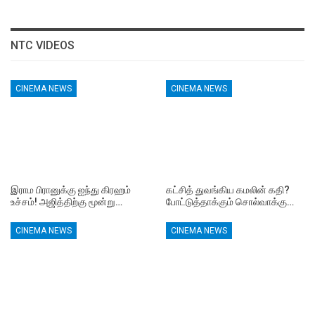
NTC VIDEOS
CINEMA NEWS
CINEMA NEWS
இராம பிரானுக்கு ஐந்து கிரஹம்
கட்சித் துவங்கிய கமலின் கதி?
உச்சம்! அஜித்திற்கு மூன்று…
போட்டுத்தாக்கும் சொல்வாக்கு…
CINEMA NEWS
CINEMA NEWS