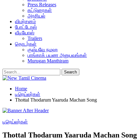
Press Releases
கட்டுரைகள்
அரசியல்
விமர்சனம்
போட்டோஸ்
வீடியோஸ்
Trailers
தொடர்கள்
குஷ்புவே நமஹ
பாங்காக் பயண அனுபவங்கள்
Murugan Manthiram
Home
டிரெய்லர்கள்
Thottal Thodarum Yaaruda Machan Song
டிரெய்லர்கள்
Thottal Thodarum Yaaruda Machan Song