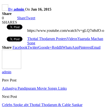
By
admin
On
Jan 16, 2015
Share
0
Share
Tweet
SHARES
https://www.youtube.com/watch?v=gLQ7n8sfO-o
Thottal Thodarum Posters
Videos
Yaaruda Machan
Song
Share
Facebook
Twitter
Google+
ReddIt
WhatsApp
Pinterest
Email
admin
Prev Post
Azhagiya Pandipuram Movie Songs Links
Next Post
Celebs Spoke abt Thottal Thodarum & Cable Sankar