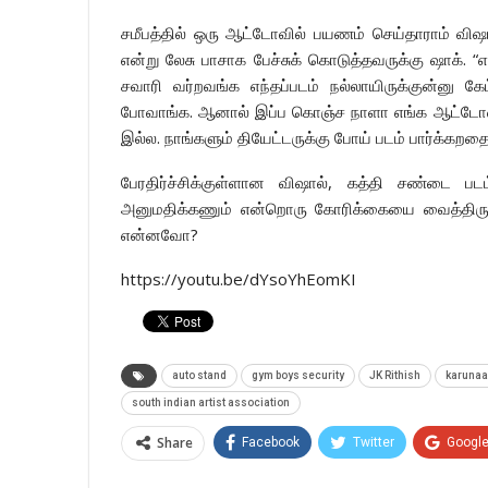
சமீபத்தில் ஒரு ஆட்டோவில் பயணம் செய்தாராம் விஷா
என்று லேசு பாசாக பேச்சுக் கொடுத்தவருக்கு ஷாக். “எ
சவாரி வர்றவங்க எந்தப்படம் நல்லாயிருக்குன்னு க
போவாங்க. ஆனால் இப்ப கொஞ்ச நாளா எங்க ஆட்டோவை எ
இல்ல. நாங்களும் தியேட்டருக்கு போய் படம் பார்க்கறதை
பேரதிர்ச்சிக்குள்ளான விஷால், கத்தி சண்டை பட
அனுமதிக்கணும் என்றொரு கோரிக்கையை வைத்திருக்க
என்னவோ?
https://youtu.be/dYsoYhEomKI
auto stand
gym boys security
JK Rithish
karuna
south indian artist association
Share
Facebook
Twitter
Googl