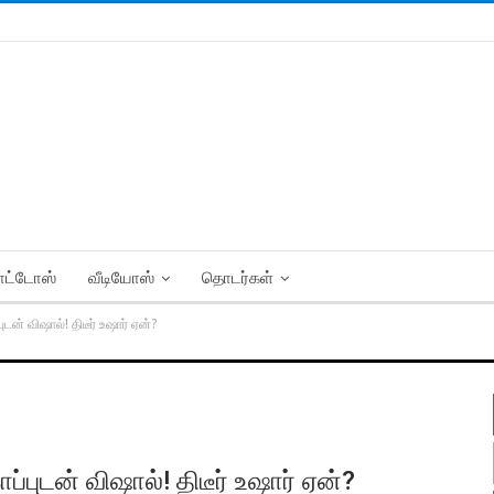
ட்டோஸ்
வீடியோஸ்
தொடர்கள்
ுடன் விஷால்! திடீர் உஷார் ஏன்?
ப்புடன் விஷால்! திடீர் உஷார் ஏன்?