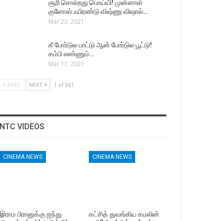
சூரி சொல்றது பொய்யி! முன்னாள்
குளோஸ் ஃபிரண்டு விஷ்ணு விஷால்…
Mar 23, 2021
கீ போர்டுல பாட்டு ஆன் போர்டுல பூட்டு!
கம்பி எண்ணும்…
Mar 17, 2021
PREV
NEXT
1 of 961
NTC VIDEOS
CINEMA NEWS
CINEMA NEWS
இராம பிரானுக்கு ஐந்து
கட்சித் துவங்கிய கமலின்