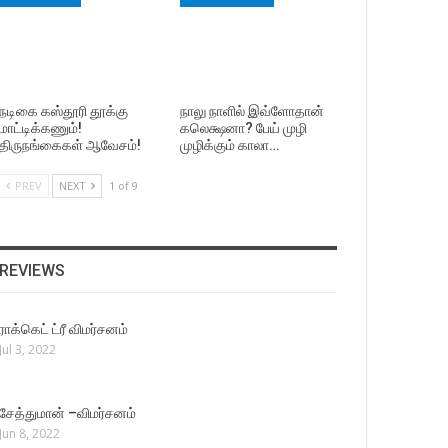
நடிகை கஸ்தூரி தூக்கு
நாலு நாளில் இவ்ளோதான்
மாட்டிக்கணும்!
கலெக்ஷனா? பேய் முழி
திருநங்கைகள் ஆவேசம்!
முழிக்கும் காலா…
PREV
NEXT
1 of 9
REVIEWS
ராக்கெட் ட்ரீ விமர்சனம்
Jul 3, 2022
சேத்துமான் –விமர்சனம்
Jun 8, 2022