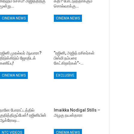
கிரஹம் உச்சம்! அஜித்திற்கு
கதி? போட்டுத்தாக்கும்
மூன்று…
சொல்வாக்கு…
CINEMA NEWS
CINEMA NEWS
ரஜினி முதல்வர் ஆவாரா?
”ரஜினி, அஜித் ரசிகர்கள்
திடுக்கிடும் ஜோதிடக்
பிஸ்மி நம்பரை
கணிப்பு!
கேட்கிறார்கள்”-…
CINEMA NEWS
EXCLUSIVE
நானே போராட்டத்தில்
Imaikka Nodigal Stills –
குதித்திருப்பேன்! ரஜினியின்
அழகு நயன்தாரா
ஆக்ரோஷ…
NTC VIDEOS
CINEMA NEWS