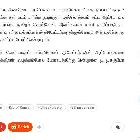
ல். அண்ணே… படமெல்லாம் பார்த்தீங்களா? எது நல்லாயிருக்கு?
ங்க சார் படம் பார்க்க முடியுது? முன்னெல்லாம் நம்ம ஆட்டோவுல
ேட்பாங்க. நானும் சொல்வேன். அவங்களும் நம்பி குடும்பத்தோட
ந்த மல்டிபிளக்ஸ் தியேட்டர்களுக்குள்ளேயும் அனுமதிக்கறது
 விட்டுட்டோம்” என்றாராம்.
ம் வெளியாகும் மல்டிபிளக்ஸ் தியேட்டர்களில் ஆட்டோக்களை
ிறார். வழக்கம்போல போராடத்திற்கு பின்புதான் பூ பூக்குமோ
as
Kaththi Sandai
multiplex theater
nadigar sangam
e+
ReddIt