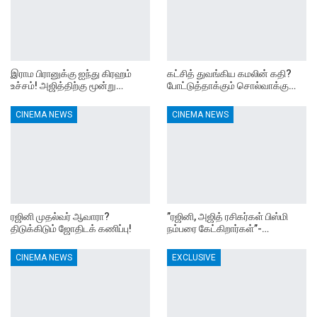
இராம பிரானுக்கு ஐந்து கிரஹம்
கட்சித் துவங்கிய கமலின் கதி?
உச்சம்! அஜித்திற்கு மூன்று…
போட்டுத்தாக்கும் சொல்வாக்கு…
CINEMA NEWS
CINEMA NEWS
ரஜினி முதல்வர் ஆவாரா?
”ரஜினி, அஜித் ரசிகர்கள் பிஸ்மி
திடுக்கிடும் ஜோதிடக் கணிப்பு!
நம்பரை கேட்கிறார்கள்”-…
CINEMA NEWS
EXCLUSIVE