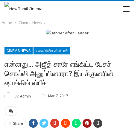
Home
Cinema News
CINEMA NEWS
வலைப்பேச்சு வீடியோஸ்
என்னது… அஜீத் சாரே எங்கிட்ட பேசச்
சொல்லி அனுப்பினாரா? இயக்குனரின்
ஷாங்கிங் ஸ்பீச்
On
Mar 7, 2017
By
Admin
Share