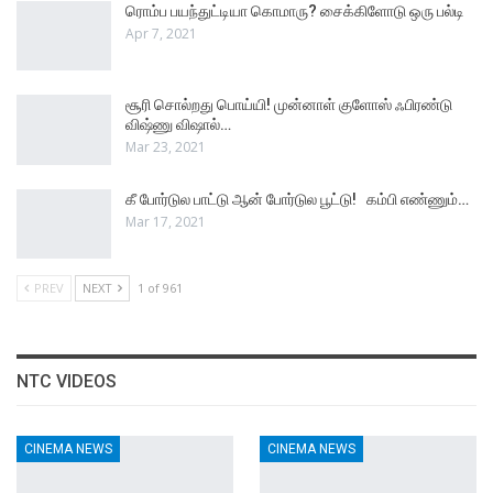
ரொம்ப பயந்துட்டியா கொமாரு? சைக்கிளோடு ஒரு பல்டி
Apr 7, 2021
சூரி சொல்றது பொய்யி! முன்னாள் குளோஸ் ஃபிரண்டு
விஷ்ணு விஷால்…
Mar 23, 2021
கீ போர்டுல பாட்டு ஆன் போர்டுல பூட்டு! கம்பி எண்ணும்…
Mar 17, 2021
PREV
NEXT
1 of 961
NTC VIDEOS
CINEMA NEWS
CINEMA NEWS