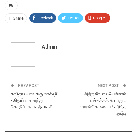
Share
Facebook
Twitter
Google+
ReddIt
WhatsApp
Pinterest
Email
Admin
PREV POST
NEXT POST
கவிதாலயாவுக்கு கால்ஷீட்….
அந்த வேலையெல்லாம்
-விஜய் வளைந்து
வச்சுக்கக் கூடாது…
கொடுப்பது எதற்காக?
-ஹன்சிகாவை எச்சரித்த
குஷ்பு