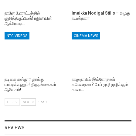
நானே போராட்டத்தில்
Imaikka Nodigal Stills – அழகு
குதித்திருப்பேன்! ரஜினியின்
நயன்தாரா
ஆக்ரோஷ…
NTC VIDEOS
CINEMA NEWS
நடிகை கஸ்தூரி தூக்கு
நாலு நாளில் இவ்ளோதான்
மாட்டிக்கணும்! திருநங்கைகள்
கலெக்ஷனா? பேய் முழி முழிக்கும்
ஆவேசம்!
காலா…
PREV
NEXT
1 of 9
REVIEWS