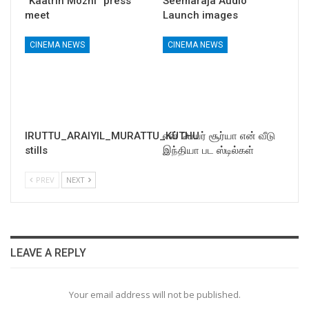
“Kaatrin Mozhi” press
Seemaraja Audio
meet
Launch images
CINEMA NEWS
CINEMA NEWS
IRUTTU_ARAIYIL_MURATTU_KUTHU
என் பெயர் சூர்யா என் வீடு
stills
இந்தியா பட ஸ்டில்கள்
PREV
NEXT
LEAVE A REPLY
Your email address will not be published.