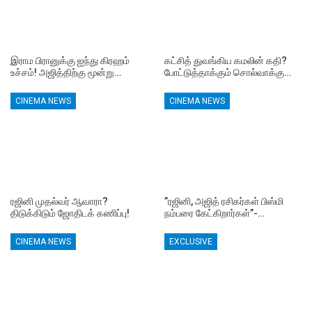
இராம பிரானுக்கு ஐந்து கிரஹம்
கட்சித் துவங்கிய கமலின் கதி?
உச்சம்! அஜித்திற்கு மூன்று…
போட்டுத்தாக்கும் சொல்வாக்கு…
CINEMA NEWS
CINEMA NEWS
ரஜினி முதல்வர் ஆவாரா?
”ரஜினி, அஜித் ரசிகர்கள் பிஸ்மி
திடுக்கிடும் ஜோதிடக் கணிப்பு!
நம்பரை கேட்கிறார்கள்”-…
CINEMA NEWS
EXCLUSIVE