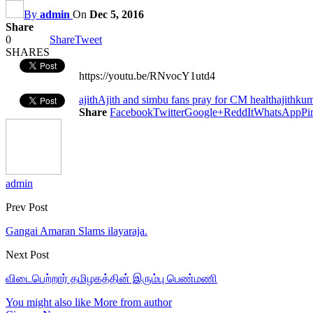
By
admin
On
Dec 5, 2016
Share
0
Share
Tweet
SHARES
https://youtu.be/RNvocY1utd4
ajith
Ajith and simbu fans pray for CM health
ajithku
Share
Facebook
Twitter
Google+
ReddIt
WhatsApp
Pi
admin
Prev Post
Gangai Amaran Slams ilayaraja.
Next Post
விடைபெற்றார் தமிழகத்தின் இரும்பு பெண்மணி
You might also like
More from author