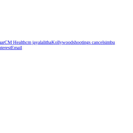
mar
CM Health
cm jayalalitha
Kollywood
shootings cancel
simbu
nterest
Email