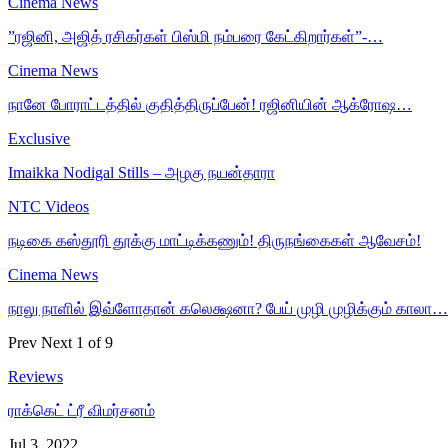
Cinema News
”ரஜினி, அஜித் ரசிகர்கள் பிஸ்மி நம்பரை கேட்கிறார்கள்”-…
Cinema News
நானே போராட்டத்தில் குதித்திருப்பேன்! ரஜினியின் ஆக்ரோஷ…
Exclusive
Imaikka Nodigal Stills – அழகு நயன்தாரா
NTC Videos
நடிகை கஸ்தூரி தூக்கு மாட்டிக்கணும்! திருநங்கைகள் ஆவேசம்!
Cinema News
நாலு நாளில் இவ்ளோதான் கலெக்ஷனா? பேய் முழி முழிக்கும் காலா…
Prev
Next
1 of 9
Reviews
ராக்கெட் ட்ரீ விமர்சனம்
Jul 3, 2022