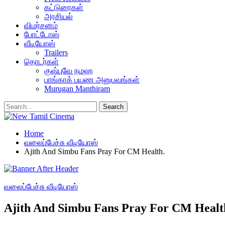
கட்டுரைகள்
அரசியல்
விமர்சனம்
போட்டோஸ்
வீடியோஸ்
Trailers
தொடர்கள்
குஷ்புவே நமஹ
பாங்காக் பயண அனுபவங்கள்
Murugan Manthiram
Home
வலைப்பேச்சு வீடியோஸ்
Ajith And Simbu Fans Pray For CM Health.
வலைப்பேச்சு வீடியோஸ்
Ajith And Simbu Fans Pray For CM Healt