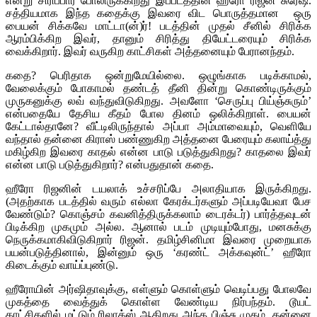
என்று சிரிப்பார் போலிருக்கிறது இப்படத்தின் ஹீரோ ரிஜன் சுரேஷ்.
சத்தியமாக இந்த கதைக்கு இவரை விட பொருத்தமான ஒரு
பையன் சிக்கவே மாட்டா(ன்)ர்! படத்தின் முதல் சீனில் சிரிக்க
ஆரம்பிக்கிற இவர், தானும் சிரித்து தியேட்டரையும் சிரிக்க
வைக்கிறார். இவர் வருகிற காட்சிகள் அத்தனையும் பேரானந்தம்.
கதை? பெரிதாக ஒன்றுமேயில்லை. ஒழுங்காக படிக்காமல்,
வேலைக்கும் போகாமல் தண்டத் தீனி தின்று கொண்டிருக்கும்
முருகனுக்கு லவ் வந்துவிடுகிறது. அவளோ ‘செருப்பு பிய்ஞ்சுரும்’
என்பதையே தேசிய கீதம் போல தினம் ஒலிக்கிறாள். பையன்
கேட்டால்தானே? வீட்டிலிருந்தால் அப்பா அம்மாவையும், வெளியே
வந்தால் தன்னை கிராஸ் பண்ணுகிற அத்தனை பேரையும் கலாய்த்து
மகிழ்கிற இவரை காதல் என்ன பாடு படுத்துகிறது? காதலை இவர்
என்ன பாடு படுத்துகிறார்? என்பதுதான் கதை.
ஹீரோ ரிஜனின் டயலாக் உச்சரிப்பே அலாதியாக இருக்கிறது.
(அதற்காக படத்தில் வரும் எல்லா கேரக்டர்களும் அப்படியேவா பேச
வேண்டும்? கொஞ்சம் கவனித்திருக்கலாம் டைரக்டர்) பார்த்தவுடன்
பிடிக்கிற முகமும் அல்ல. ஆனால் படம் முடியும்போது, மனசுக்கு
நெருக்கமாகிவிடுகிறார் ரிஜன். தமிழ்சினிமா இவரை முறையாக
பயன்படுத்தினால், இன்னும் ஒரு ‘கரண்ட் அக்கவுன்ட்’ ஹீரோ
கிடைக்கும் வாய்ப்புண்டு.
ஹீரோயின் அர்ஷிதாவுக்கு, எள்ளும் கொள்ளும் வெடிப்பது போலவே
முகத்தை வைத்துக் கொள்ள வேண்டிய நிர்பந்தம். டூயட்
காட்சிகளில் மட்டும் ரிலாக்ஸ் ஆகிறது அந்த பிஞ்சு முகம். தன்னை