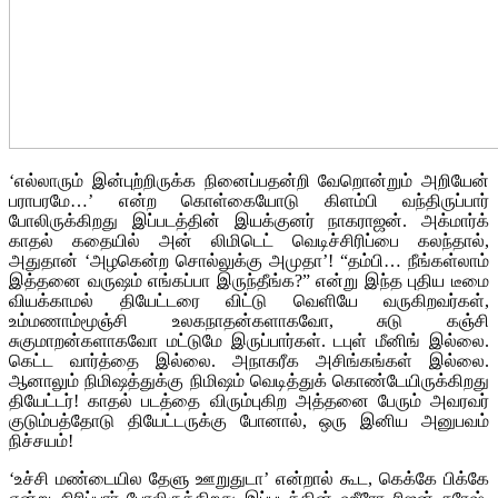
‘எல்லாரும் இன்புற்றிருக்க நினைப்பதன்றி வேறொன்றும் அறியேன்
பராபரமே…’ என்ற கொள்கையோடு கிளம்பி வந்திருப்பார்
போலிருக்கிறது இப்படத்தின் இயக்குனர் நாகராஜன். அக்மார்க்
காதல் கதையில் அன் லிமிடெட் வெடிச்சிரிப்பை கலந்தால்,
அதுதான் ‘அழகென்ற சொல்லுக்கு அமுதா’! “தம்பி… நீங்கள்லாம்
இத்தனை வருஷம் எங்கப்பா இருந்தீங்க?” என்று இந்த புதிய டீமை
வியக்காமல் தியேட்டரை விட்டு வெளியே வருகிறவர்கள்,
உம்மணாம்மூஞ்சி உலகநாதன்களாகவோ, சுடு கஞ்சி
சுகுமாறன்களாகவோ மட்டுமே இருப்பார்கள்.
டபுள் மீனிங் இல்லை.
கெட்ட வார்த்தை இல்லை. அநாகரீக அசிங்கங்கள் இல்லை.
ஆனாலும் நிமிஷத்துக்கு நிமிஷம் வெடித்துக் கொண்டேயிருக்கிறது
தியேட்டர்! காதல் படத்தை விரும்புகிற அத்தனை பேரும் அவரவர்
குடும்பத்தோடு தியேட்டருக்கு போனால், ஒரு இனிய அனுபவம்
நிச்சயம்!
‘உச்சி மண்டையில தேளு ஊறுதுடா’ என்றால் கூட, கெக்கே பிக்கே