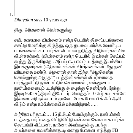
Dhayalan
says
10 years ago
திரு. அந்தணன் அவர்களுக்கு,
சமீப காலமாக விமர்சனம் என்ற பெயரில் திரைப்படங்களை
சகட்டு மேனிக்கு கிழித்து, ஒரு தடவை பார்க்க வேண்டிய
படங்களைக் கூட பார்க்க விடாமல் தடுத்து விடுவார்கள் சில
விமர்சகர்கள். (விமர்சனம் என்ற பெயரில் இவர்கள் செய்யும்
கூத்து இருக்கிறதே.. அப்பப்பா.. பாவம் படத்தை இயக்கிய
இயக்குனர்கள்.) ஆனால் உங்கள் விமர்சனங்கள் மீது தனி
மரியாதை உண்டு. அதனால் தான் இந்த “அழகென்ற
சொல்லுக்கு அமுதா” படத்தின் உங்கள் விமர்சனதை
பார்த்துவிட்டு நான் மட்டும் செல்லாமல் , என்னுடைய
நண்பர்களையும் படத்திற்கு அழைத்து சென்றேன். நேற்று
இரவு 9.45 சந்திரன் தியேட்டர். மொத்தம் 10 பேர் கூட உள்ளே
இல்லை. சரி நல்ல படம் தானே.. போக போக பிக் அப் ஆகி
விடும் என்ற நம்பிக்கையில் உக்கார்ந்தால்…..
அந்தோ பரிதாபம்… 15 நிமிடம் போயிருக்கும். நண்பர்கள்
படத்தை பார்ப்பதை விட்டுவிட்டு என்னை கோவமாக பார்க்க
தொடங்கி விட்டனர். நானோ அவர்களுக்கு பயந்து,
அவர்களை கவனிக்காதபடி எனது போனை எடுத்து FB