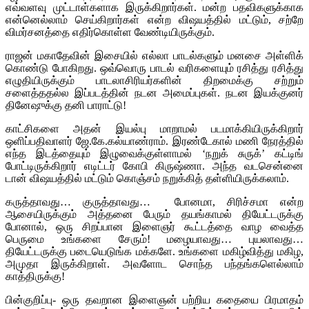
எவ்வளவு முட்டாள்களாக இருக்கிறார்கள். மன்ற பதவிகளுக்காக
என்னெல்லாம் செய்கிறார்கள் என்ற விஷயத்தில் மட்டும், சற்றே
விமர்சனத்தை எதிர்கொள்ள வேண்டியிருக்கும்.
ராஜன் மகாதேவின் இசையில் எல்லா பாடல்களும் மனசை அள்ளிக்
கொண்டு போகிறது. ஒவ்வொரு பாடல் வரிகளையும் ரசித்து ரசித்து
எழுதியிருக்கும் பாடலாசிரியர்களின் திறமைக்கு சற்றும்
சளைத்ததல்ல இப்படத்தின் நடன அமைப்புகள். நடன இயக்குனர்
தினேஷுக்கு தனி பாராட்டு!
காட்சிகளை அதன் இயல்பு மாறாமல் படமாக்கியிருக்கிறார்
ஒளிப்பதிவாளர் ஜே.கே.கல்யாண்ராம். இரண்டேகால் மணி நேரத்தில்
எந்த இடத்தையும் இழுவைக்குள்ளாமல் ‘நறுக் சுருக்’ கட்டிங்
போட்டிருக்கிறார் எடிட்டர் கோபி கிருஷ்ணா. அந்த வடசென்னை
டான் விஷயத்தில் மட்டும் கொஞ்சம் நறுக்கித் தள்ளியிருக்கலாம்.
கருத்தாவது… குருத்தாவது… போனமா, சிரிச்சமா என்ற
ஆசையிருக்கும் அத்தனை பேரும் தயங்காமல் தியேட்டருக்கு
போனால், ஒரு சிறப்பான இளைஞர் கூட்டத்தை வாழ வைத்த
பெருமை உங்களை சேரும்! மழையாவது… புயலாவது…
தியேட்டருக்கு படையெடுங்க மக்களே. உங்களை மகிழ்வித்து மகிழ,
அமுதா இருக்கிறாள். அவளோட சொந்த பந்தங்களெல்லாம்
காத்திருக்கு!
பின்குறிப்பு- ஒரு தவறான இளைஞன் பற்றிய கதையை பிரமாதம்