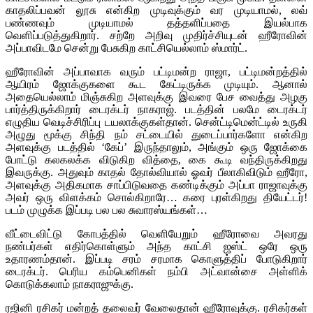
காதலிப்பவன் லூசு என்கிற முடிவுக்கும் வர முடியாமல், லவ்
பண்ணவும் முடியாமல் தத்தளிப்பதை இயல்பாக
வெளிப்படுத்துகிறார். சற்றே அறிவு முதிர்ச்சியுடன் ஹீரோவின்
அப்பாவிடமே சென்று பேசுகிற காட்சியெல்லாம் ஸ்மார்ட்.
ஹீரோவின் அப்பாவாக வரும் பட்டிமன்ற ராஜா, பட்டிமன்றத்தில்
ஆயிரம் ஜோக்குகளை கூட கேட்டிருக்க முடியும். ஆனால்
அதையெல்லாம் மிஞ்சுகிற அளவுக்கு இவரை பேச வைத்து அழகு
பார்த்திருக்கிறார் டைரக்டர் நாகராஜ். படத்தின் பலமே டைரக்டர்
எழுதிய வெடிச்சிரிப்பு டயலாக்குகள்தான். சென்ட்டிமென்ட்டில் உருகி
அழுது மூக்கு சிந்தி நம் சட்டையில் துடைப்பார்களோ என்கிற
அளவுக்கு படத்தில் ‘கேப்’ இருந்தாலும், அங்கும் ஒரு ஜோக்கை
போட்டு கலகலக்க விடுகிற வித்தை, கை கூடி வந்திருக்கிறது
இவருக்கு. அதுவும் காதல் தோல்வியால் ஓவர் பீலாகிவிடும் ஹீரோ,
அளவுக்கு அதிகமாக சாப்பிடுவதை கண்டிக்கும் அப்பா ராஜாவுக்கு
அவர் ஒரு விளக்கம் சொல்கிறாரே… கரை புரள்கிறது தியேட்டர்!
படம் முழுக்க இப்படி பல பல சுவாரஸ்யங்கள்…
வீட்டைவிட்டு கோபத்தில் வெளியேறும் ஹீரோவை அவரது
நண்பர்கள் எதிர்கொள்ளும் அந்த காட்சி ஜஸ்ட் ஒரே ஒரு
உதாரணம்தான். இப்படி சரம் சரமாக கொளுத்திப் போடுகிறார்
டைரக்டர். பெரிய கம்பெனிகள் நம்பி அட்வான்சை அள்ளிக்
கொடுக்கலாம் நாகராஜுக்கு.
ரஜினி ரசிகர் மன்றத் தலைவர் வேலைதான் ஹீரோவுக்கு. ரசிகர்கள்