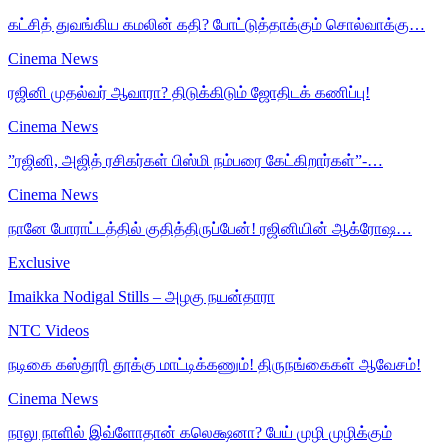
கட்சித் துவங்கிய கமலின் கதி? போட்டுத்தாக்கும் சொல்வாக்கு…
Cinema News
ரஜினி முதல்வர் ஆவாரா? திடுக்கிடும் ஜோதிடக் கணிப்பு!
Cinema News
”ரஜினி, அஜித் ரசிகர்கள் பிஸ்மி நம்பரை கேட்கிறார்கள்”-…
Cinema News
நானே போராட்டத்தில் குதித்திருப்பேன்! ரஜினியின் ஆக்ரோஷ…
Exclusive
Imaikka Nodigal Stills – அழகு நயன்தாரா
NTC Videos
நடிகை கஸ்தூரி தூக்கு மாட்டிக்கணும்! திருநங்கைகள் ஆவேசம்!
Cinema News
நாலு நாளில் இவ்ளோதான் கலெக்ஷனா? பேய் முழி முழிக்கும்