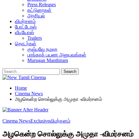
Press Releases
கட்டுரைகள்
அரசியல்
விமர்சனம்
போட்டோஸ்
வீடியோஸ்
Trailers
தொடர்கள்
குஷ்புவே நமஹ
பாங்காக் பயண அனுபவங்கள்
Murugan Manthiram
Home
Cinema News
அழகென்ற சொல்லுக்கு அமுதா -விமர்சனம்
Cinema News
Exclusive
விமர்சனம்
அழகென்ற சொல்லுக்கு அமுதா -விமர்சனம்