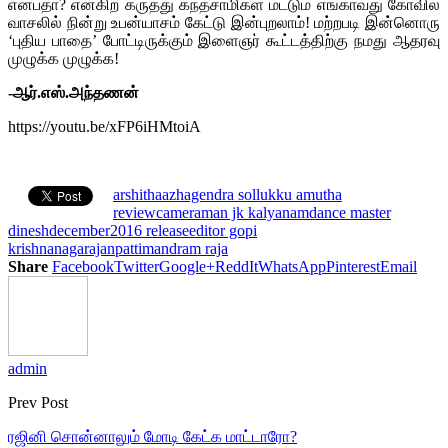
என்பதா? என்கிற கருத்து கந்தசாமிகள் மட்டும் எங்காவது கோவில்
வாசலில் நின்று உபன்யாசம் கேட்டு இன்புறலாம்! மற்றபடி இன்னொரு
‘புதிய பாதை’ போட்டிருக்கும் இளைஞர் கூட்டத்திற்கு நமது ஆதரவு
முழுக்க முழுக்க!
-ஆர்.எஸ்.அந்தணன்
https://youtu.be/xFP6iHMtoiA
arshitha
azhagendra sollukku amutha
review
cameraman jk kalyanam
dance master
dinesh
december2016 release
editor gopi
krishna
nagarajan
pattimandram raja
Share
Facebook
Twitter
Google+
ReddIt
WhatsApp
Pinterest
Email
admin
Prev Post
ரஜினி சொன்னாலும் மோடி கேட்க மாட்டாரோ?