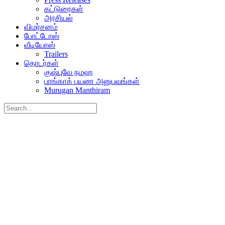
கட்டுரைகள்
அரசியல்
விமர்சனம்
போட்டோஸ்
வீடியோஸ்
Trailers
தொடர்கள்
குஷ்புவே நமஹ
பாங்காக் பயண அனுபவங்கள்
Murugan Manthiram