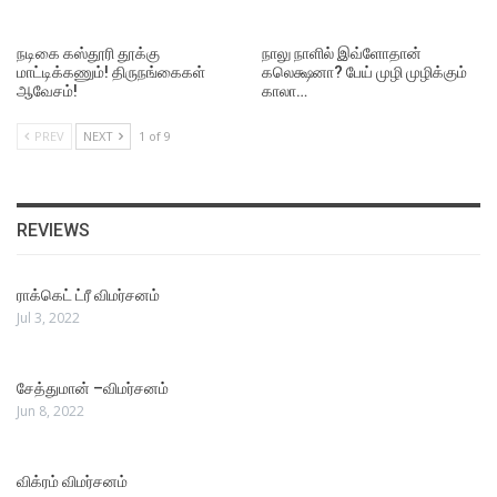
நடிகை கஸ்தூரி தூக்கு
நாலு நாளில் இவ்ளோதான்
மாட்டிக்கணும்! திருநங்கைகள்
கலெக்ஷனா? பேய் முழி முழிக்கும்
ஆவேசம்!
காலா…
PREV
NEXT
1 of 9
REVIEWS
ராக்கெட் ட்ரீ விமர்சனம்
Jul 3, 2022
சேத்துமான் –விமர்சனம்
Jun 8, 2022
விக்ரம் விமர்சனம்