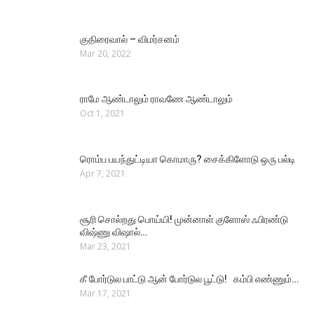
குதிரைவால் – விமர்சனம்
Mar 20, 2022
ராமே ஆண்டாலும் ராவணே ஆண்டாலும்
Oct 1, 2021
ரொம்ப பயந்துட்டியா கொமாரு? சைக்கிளோடு ஒரு பல்டி
Apr 7, 2021
சூரி சொல்றது பொய்யி! முன்னாள் குளோஸ் ஃபிரண்டு
விஷ்ணு விஷால்…
Mar 23, 2021
கீ போர்டுல பாட்டு ஆன் போர்டுல பூட்டு! கம்பி எண்ணும்…
Mar 17, 2021