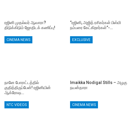
ரஜினி முதல்வர் ஆவாரா?
”ரஜினி, அஜித் ரசிகர்கள் பிஸ்மி
திடுக்கிடும் ஜோதிடக் கணிப்பு!
நம்பரை கேட்கிறார்கள்”-…
CINEMA NEWS
EXCLUSIVE
நானே போராட்டத்தில்
Imaikka Nodigal Stills – அழகு
குதித்திருப்பேன்! ரஜினியின்
நயன்தாரா
ஆக்ரோஷ…
NTC VIDEOS
CINEMA NEWS