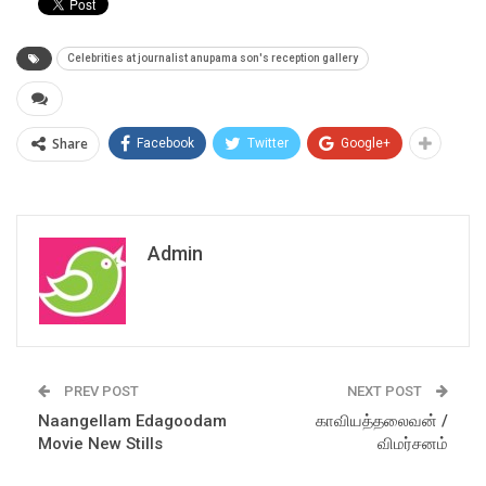
Celebrities at journalist anupama son's reception gallery
Share
Facebook
Twitter
Google+
Admin
PREV POST
NEXT POST
Naangellam Edagoodam
காவியத்தலைவன் /
Movie New Stills
விமர்சனம்