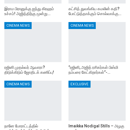
இராம பிரானுக்கு ஐந்து கிரஹம்
கட்சித் துவங்கிய கமலின் கதி?
உச்சம்! அஜித்திற்கு மூன்று…
போட்டுத்தாக்கும் சொல்வாக்கு…
CINEMA NEWS
CINEMA NEWS
ரஜினி முதல்வர் ஆவாரா?
”ரஜினி, அஜித் ரசிகர்கள் பிஸ்மி
திடுக்கிடும் ஜோதிடக் கணிப்பு!
நம்பரை கேட்கிறார்கள்”-…
CINEMA NEWS
EXCLUSIVE
நானே போராட்டத்தில்
Imaikka Nodigal Stills – அழகு