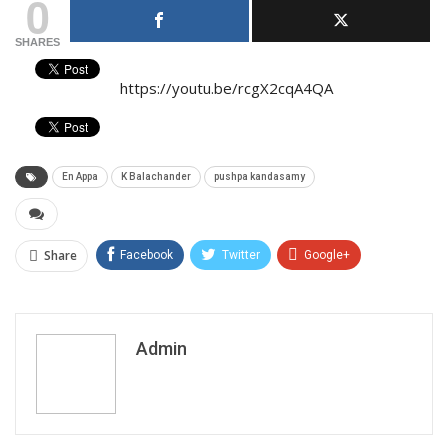
0
SHARES
https://youtu.be/rcgX2cqA4QA
En Appa
K Balachander
pushpa kandasamy
Share
Facebook
Twitter
Google+
ReddIt
WhatsApp
Pinterest
Email
Admin