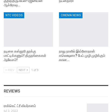
குதித்திருப்பேன்! ரஜினியின்
நயன்தாரா
ஆக்ரோஷ…
NTC VIDEOS
CINEMA NEWS
நடிகை கஸ்தூரி தூக்கு
நாலு நாளில் இவ்ளோதான்
மாட்டிக்கணும்! திருநங்கைகள்
கலெக்ஷனா? பேய் முழி முழிக்கும்
ஆவேசம்!
காலா…
PREV
NEXT
1 of 9
REVIEWS
ராக்கெட் ட்ரீ விமர்சனம்
Jul 3, 2022