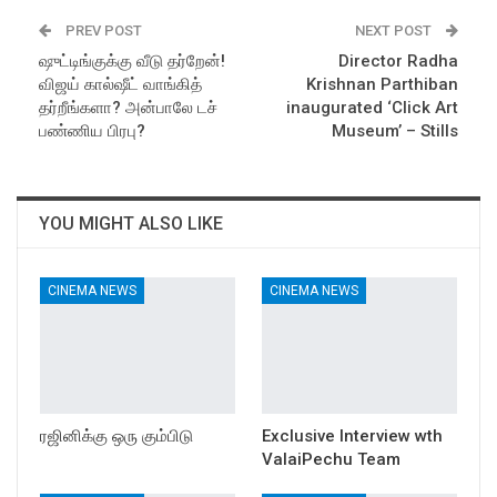
PREV POST
NEXT POST
ஷுட்டிங்குக்கு வீடு தர்றேன்!
Director Radha
விஜய் கால்ஷீட் வாங்கித்
Krishnan Parthiban
தர்றீங்களா? அன்பாலே டச்
inaugurated ‘Click Art
பண்ணிய பிரபு?
Museum’ – Stills
YOU MIGHT ALSO LIKE
CINEMA NEWS
CINEMA NEWS
ரஜினிக்கு ஒரு கும்பிடு
Exclusive Interview wth
ValaiPechu Team