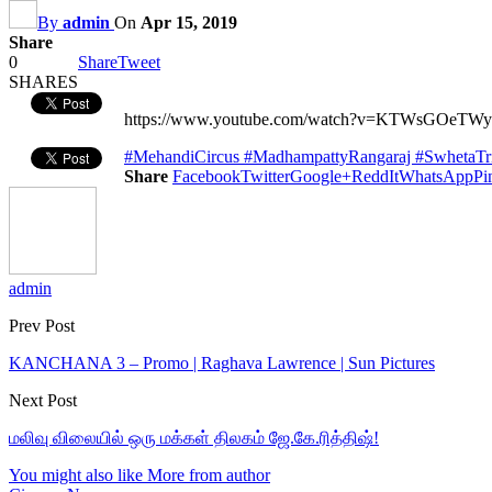
By
admin
On
Apr 15, 2019
Share
0
Share
Tweet
SHARES
https://www.youtube.com/watch?v=KTWsGOeTW
#MehandiCircus #MadhampattyRangaraj #SwhetaTripa
Share
Facebook
Twitter
Google+
ReddIt
WhatsApp
Pi
admin
Prev Post
KANCHANA 3 – Promo | Raghava Lawrence | Sun Pictures
Next Post
மலிவு விலையில் ஒரு மக்கள் திலகம் ஜே.கே.ரித்திஷ்!
You might also like
More from author