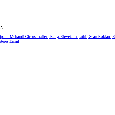
yA
thi Mehandi Circus Trailer | Ranga
Shweta Tripathi | Sean Roldan | 
nterest
Email