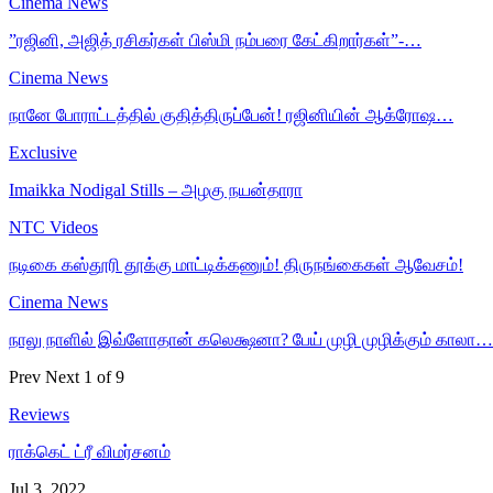
Cinema News
”ரஜினி, அஜித் ரசிகர்கள் பிஸ்மி நம்பரை கேட்கிறார்கள்”-…
Cinema News
நானே போராட்டத்தில் குதித்திருப்பேன்! ரஜினியின் ஆக்ரோஷ…
Exclusive
Imaikka Nodigal Stills – அழகு நயன்தாரா
NTC Videos
நடிகை கஸ்தூரி தூக்கு மாட்டிக்கணும்! திருநங்கைகள் ஆவேசம்!
Cinema News
நாலு நாளில் இவ்ளோதான் கலெக்ஷனா? பேய் முழி முழிக்கும் காலா…
Prev
Next
1 of 9
Reviews
ராக்கெட் ட்ரீ விமர்சனம்
Jul 3, 2022