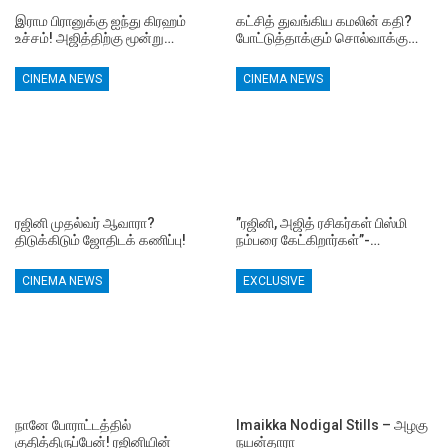
இராம பிரானுக்கு ஐந்து கிரஹம்
கட்சித் துவங்கிய கமலின் கதி?
உச்சம்! அஜித்திற்கு மூன்று…
போட்டுத்தாக்கும் சொல்வாக்கு…
CINEMA NEWS
CINEMA NEWS
ரஜினி முதல்வர் ஆவாரா?
”ரஜினி, அஜித் ரசிகர்கள் பிஸ்மி
திடுக்கிடும் ஜோதிடக் கணிப்பு!
நம்பரை கேட்கிறார்கள்”-…
CINEMA NEWS
EXCLUSIVE
நானே போராட்டத்தில்
Imaikka Nodigal Stills – அழகு
குதித்திருப்பேன்! ரஜினியின்
நயன்தாரா