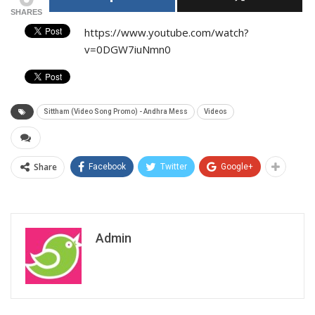
SHARES
https://www.youtube.com/watch?
v=0DGW7iuNmn0
Sittham (Video Song Promo) - Andhra Mess
Videos
Share
Facebook
Twitter
Google+
Admin