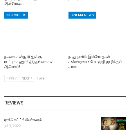
ஆக்ரோஷ…
NTC VIDEOS
CINEMA NEWS
நடிகை கஸ்தூரி தூக்கு
நாலு நாளில் இவ்ளோதான்
மாட்டிக்கணும்! திருநங்கைகள்
கலெக்ஷனா? பேய் முழி முழிக்கும்
ஆவேசம்!
காலா…
PREV
NEXT
1 of 9
REVIEWS
ராக்கெட் ட்ரீ விமர்சனம்
Jul 3, 2022