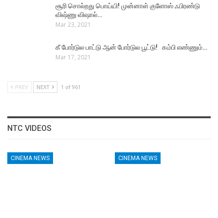
சூரி சொல்றது பொய்யி! முன்னாள் குளோஸ் ஃபிரண்டு
விஷ்ணு விஷால்…
Mar 23, 2021
கீ போர்டுல பாட்டு ஆன் போர்டுல பூட்டு! கம்பி எண்ணும்…
Mar 17, 2021
PREV
NEXT
1 of 961
NTC VIDEOS
CINEMA NEWS
CINEMA NEWS