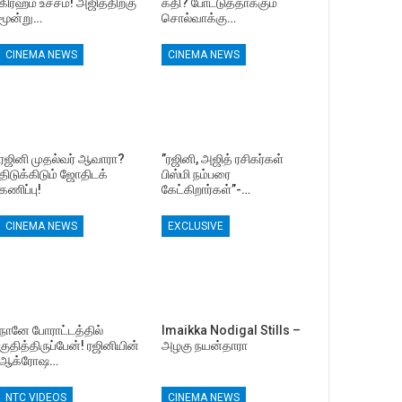
கிரஹம் உச்சம்! அஜித்திற்கு
கதி? போட்டுத்தாக்கும்
மூன்று…
சொல்வாக்கு…
CINEMA NEWS
CINEMA NEWS
ரஜினி முதல்வர் ஆவாரா?
”ரஜினி, அஜித் ரசிகர்கள்
திடுக்கிடும் ஜோதிடக்
பிஸ்மி நம்பரை
கணிப்பு!
கேட்கிறார்கள்”-…
CINEMA NEWS
EXCLUSIVE
நானே போராட்டத்தில்
Imaikka Nodigal Stills –
குதித்திருப்பேன்! ரஜினியின்
அழகு நயன்தாரா
ஆக்ரோஷ…
NTC VIDEOS
CINEMA NEWS