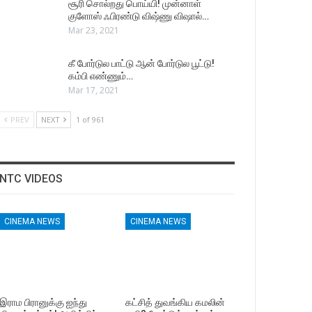
சூரி சொல்றது பொய்யி! முன்னாள்
குளோஸ் ஃபிரண்டு விஷ்ணு விஷால்…
Mar 23, 2021
கீ போர்டுல பாட்டு ஆன் போர்டுல பூட்டு!
கம்பி எண்ணும்…
Mar 17, 2021
PREV
NEXT
1 of 961
NTC VIDEOS
CINEMA NEWS
CINEMA NEWS
இராம பிரானுக்கு ஐந்து
கட்சித் துவங்கிய கமலின்