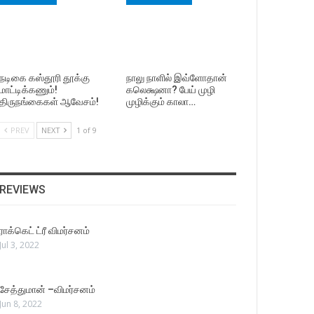
நடிகை கஸ்தூரி தூக்கு
நாலு நாளில் இவ்ளோதான்
மாட்டிக்கணும்!
கலெக்ஷனா? பேய் முழி
திருநங்கைகள் ஆவேசம்!
முழிக்கும் காலா…
PREV
NEXT
1 of 9
REVIEWS
ராக்கெட் ட்ரீ விமர்சனம்
Jul 3, 2022
சேத்துமான் –விமர்சனம்
Jun 8, 2022