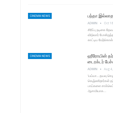
பந்தா இல்லாத
CINEMA NEWS
ADMIN
Oct 18
சிரிப்பு நடிகை தே
விடுவார் போலிருந்
காட்டிய மேற்கொள்
ஹீரோயின் தர
CINEMA NEWS
டைரக்டர் பேச்ச
ADMIN
Aug 4,
‘யய்யா... தயவு செ
கெஞ்சுகிறார்கள் 
பாய்களை சாக்லெட் 
ஆசாமியாக…