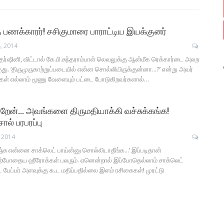
 பணக்காரர்! சசிகுமாரை பாராட்டிய இயக்குனர்
, 2014
வதர்ஷினி, விட்டால் கே.பி.சுந்தராம்பாள் லெவலுக்கு ஆன்மீக ரெக்கார்டை அலற
தது. ‘திருமுருகாற்றுப்படையில் என்ன சொல்லியிருக்குன்னா...?’ என்று அவர்
கள் எல்லாம் மூணு வேளையும் பட்டை போடுகிறவர்களால்…
்றேன்… அவங்களை திருமதியாக்கி வச்சுக்கங்க!
ால் பரபரப்பு
 2014
ஞ்சு என்னை சாக்லெட் பாய்ன்னு சொல்லிடாதீங்க...’ இப்படிதான்
தற்போதைய ஹீரோக்கள் பலரும். ஏனென்றால் இப்போதெல்லாம் சாக்லெட்
பேப்பர் அளவுக்கு கூட மதிப்பதில்லை இளம் ரசிகைகள்! முரட்டு