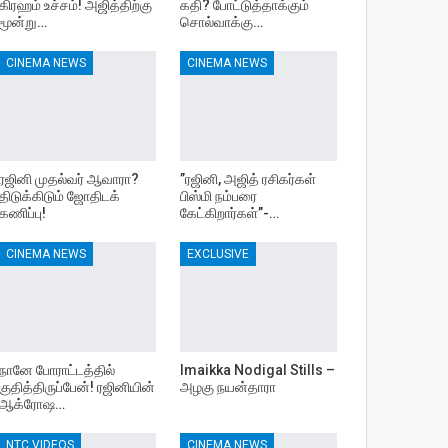
கிரஹம் உச்சம்! அஜித்திற்கு
கதி? போட்டுத்தாக்கும்
மூன்று…
சொல்வாக்கு…
CINEMA NEWS
CINEMA NEWS
ரஜினி முதல்வர் ஆவாரா?
”ரஜினி, அஜித் ரசிகர்கள்
திடுக்கிடும் ஜோதிடக்
பிஸ்மி நம்பரை
கணிப்பு!
கேட்கிறார்கள்”-…
CINEMA NEWS
EXCLUSIVE
நானே போராட்டத்தில்
Imaikka Nodigal Stills –
குதித்திருப்பேன்! ரஜினியின்
அழகு நயன்தாரா
ஆக்ரோஷ…
NTC VIDEOS
CINEMA NEWS