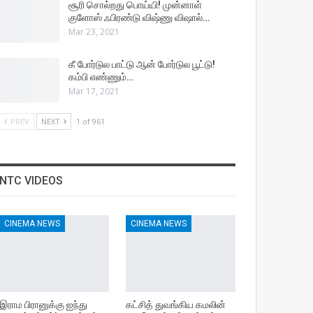
சூரி சொல்றது பொய்யி! முன்னாள்
குளோஸ் ஃபிரண்டு விஷ்ணு விஷால்…
Mar 23, 2021
கீ போர்டுல பாட்டு ஆன் போர்டுல பூட்டு!
கம்பி எண்ணும்…
Mar 17, 2021
PREV
NEXT
1 of 961
NTC VIDEOS
CINEMA NEWS
CINEMA NEWS
இராம பிரானுக்கு ஐந்து
கட்சித் துவங்கிய கமலின்