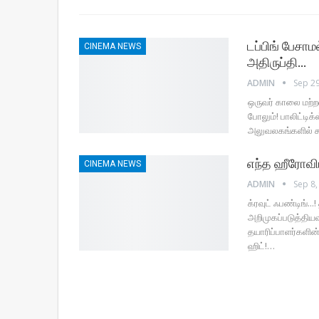
டப்பிங் பேசாம
CINEMA NEWS
அதிருப்தி…
ADMIN
Sep 29
ஒருவர் காலை மற்ற
போலும்! பாலிட்டி
அலுவலகங்களில் கூ
எந்த ஹீரோவிட
CINEMA NEWS
ADMIN
Sep 8,
க்ரவுட் ஃபண்டிங்.
அறிமுகப்படுத்தியவ
தயாரிப்பாளர்களின்
ஹிட்!…