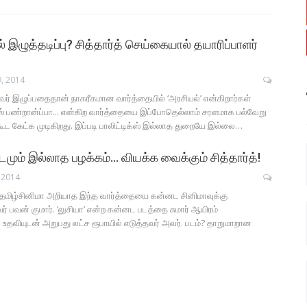
ல் இழுத்தடிப்பு? சித்தார்த் செய்கையால் தயாரிப்பாளர்
, 2014
வர் இழுப்பதைதான் நாகரீகமான வார்த்தையில் ‘அரசியல்’ என்கிறார்கள்
க்ஸ் பண்றான்ப்பா... என்கிற வார்த்தையை இப்போதெல்லாம் சரளமாக பல்வேறு
ட கேட்க முடிகிறது. இப்படி பாலிட்டிக்ஸ் இல்லாத துறையே இல்லை…
மும் இல்லாத பழக்கம்… வியக்க வைக்கும் சித்தார்த்!
 2014
..! தமிழ்சினிமா அறியாத இந்த வார்த்தையை கன்னட சினிமாவுக்கு
ர் பவன் குமார். ‘லுசியா’ என்ற கன்னட படத்தை சுமார் ஆயிரம்
 உதவியுடன் அறுபது லட்ச ரூபாயில் எடுத்தவர் அவர். படம்? தாறுமாறான