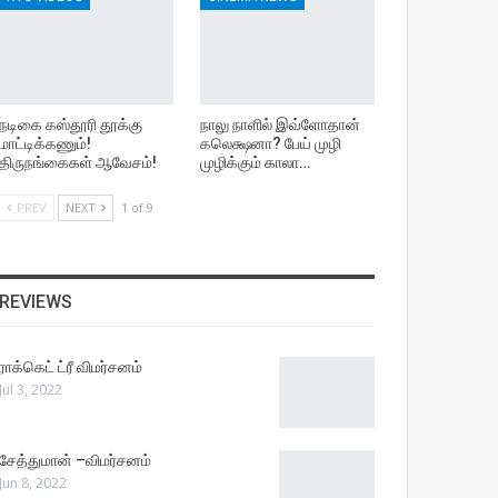
நடிகை கஸ்தூரி தூக்கு
நாலு நாளில் இவ்ளோதான்
மாட்டிக்கணும்!
கலெக்ஷனா? பேய் முழி
திருநங்கைகள் ஆவேசம்!
முழிக்கும் காலா…
PREV
NEXT
1 of 9
REVIEWS
ராக்கெட் ட்ரீ விமர்சனம்
Jul 3, 2022
சேத்துமான் –விமர்சனம்
Jun 8, 2022