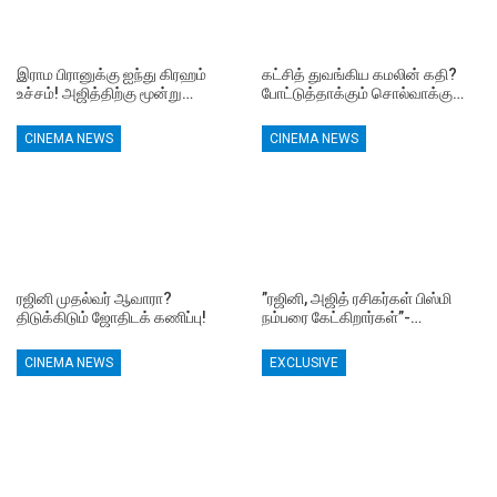
இராம பிரானுக்கு ஐந்து கிரஹம்
கட்சித் துவங்கிய கமலின் கதி?
உச்சம்! அஜித்திற்கு மூன்று…
போட்டுத்தாக்கும் சொல்வாக்கு…
CINEMA NEWS
CINEMA NEWS
ரஜினி முதல்வர் ஆவாரா?
”ரஜினி, அஜித் ரசிகர்கள் பிஸ்மி
திடுக்கிடும் ஜோதிடக் கணிப்பு!
நம்பரை கேட்கிறார்கள்”-…
CINEMA NEWS
EXCLUSIVE