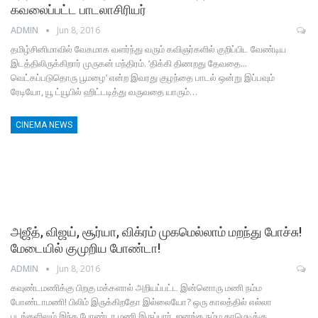
கவலைப்பட்ட பாடலாசிரியர்
ADMIN
Jun 8, 2016
தமிழ்சினிமாவில் வேகமாக வளர்ந்து வரும் கவிஞர்களில் குறிப்பிட வேண்டிய
இடத்திலிருக்கிறார் முருகன் மந்திரம். ‘திக்கி திணறது தேவதை...
வெட்கப்படுதொரு பூமழை’ என்ற இவரது குழந்தை பாடல் ஒன்று இப்பவும்
ரேடியோ, யூ ட்யூபில் ஹிட்டடித்து வருவதை யாரும்…
CINEMA NEWS
அஜீத், விஜய், சூர்யா, விக்ரம் முகமெல்லாம் மறந்து போச்சு!
மேடையில் குமுறிய போண்டா!
ADMIN
Jun 8, 2016
கவுண்டமணிக்கு பிறகு மக்களால் அறியப்பட்ட இன்னொரு மணி நம்ம
போண்டாமணி! பிலிம் இருக்கிறதோ இல்லையோ? ஒரு காலத்தில் எல்லா
படங்களிலும் இந்த போண்டா மணி இருப்பார். ஜனங்க நம்ம காமெடிக்கு