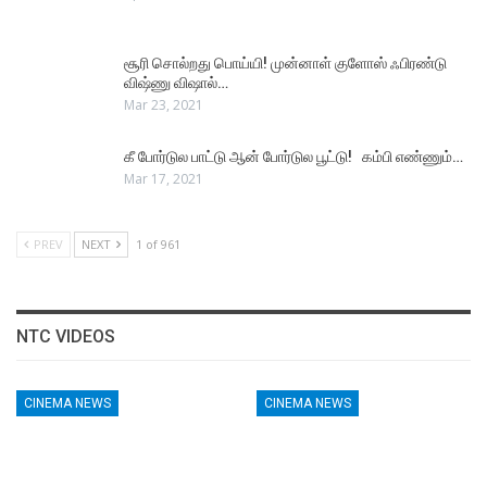
சூரி சொல்றது பொய்யி! முன்னாள் குளோஸ் ஃபிரண்டு
விஷ்ணு விஷால்…
Mar 23, 2021
கீ போர்டுல பாட்டு ஆன் போர்டுல பூட்டு! கம்பி எண்ணும்…
Mar 17, 2021
PREV
NEXT
1 of 961
NTC VIDEOS
CINEMA NEWS
CINEMA NEWS