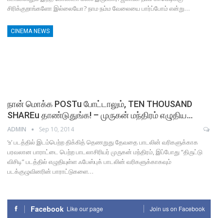
சிரிக்குறாங்களோ இல்லையோ? நாம நம்ம வேலையை பார்ப்போம் என்று…
CINEMA NEWS
நான் மொக்க POSTu போட்டாலும், TEN THOUSAND
SHAREu தாண்டுதுங்க! – முருகன் மந்திரம் எழுதிய…
ADMIN
Sep 10, 2014
‘உ’ படத்தில் இடம்பெற்ற திக்கித் தெணறுது தேவதை பாடலின் வரிகளுக்காக
பரவலான பாராட்டை பெற்ற பாடலாசிரியர் முருகன் மந்திரம், இப்போது “திருட்டு
விசிடி” படத்தில் எழுதியுள்ள ஃபேஸ்புக் பாடலின் வரிகளுக்காகவும்
படக்குழுவினரின் பாராட்டுகளை…
Facebook
Like our page
Join us on Facebook