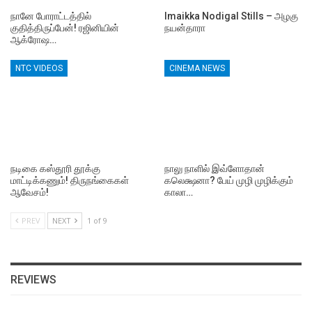
நானே போராட்டத்தில்
Imaikka Nodigal Stills – அழகு
குதித்திருப்பேன்! ரஜினியின்
நயன்தாரா
ஆக்ரோஷ…
NTC VIDEOS
CINEMA NEWS
நடிகை கஸ்தூரி தூக்கு
நாலு நாளில் இவ்ளோதான்
மாட்டிக்கணும்! திருநங்கைகள்
கலெக்ஷனா? பேய் முழி முழிக்கும்
ஆவேசம்!
காலா…
PREV
NEXT
1 of 9
REVIEWS