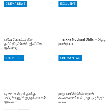
CINEMA NEWS
EXCLUSIVE
நானே போராட்டத்தில்
Imaikka Nodigal Stills – அழகு
குதித்திருப்பேன்! ரஜினியின்
நயன்தாரா
ஆக்ரோஷ…
NTC VIDEOS
CINEMA NEWS
நடிகை கஸ்தூரி தூக்கு
நாலு நாளில் இவ்ளோதான்
மாட்டிக்கணும்! திருநங்கைகள்
கலெக்ஷனா? பேய் முழி முழிக்கும்
ஆவேசம்!
காலா…