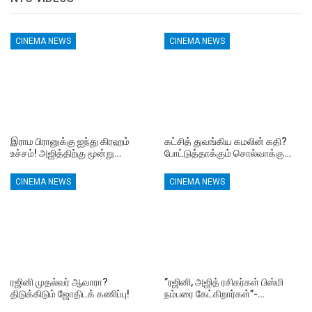
CINEMA NEWS
CINEMA NEWS
இராம பிரானுக்கு ஐந்து கிரஹம்
கட்சித் துவங்கிய கமலின் கதி?
உச்சம்! அஜித்திற்கு மூன்று…
போட்டுத்தாக்கும் சொல்வாக்கு…
CINEMA NEWS
CINEMA NEWS
ரஜினி முதல்வர் ஆவாரா?
”ரஜினி, அஜித் ரசிகர்கள் பிஸ்மி
திடுக்கிடும் ஜோதிடக் கணிப்பு!
நம்பரை கேட்கிறார்கள்”-…