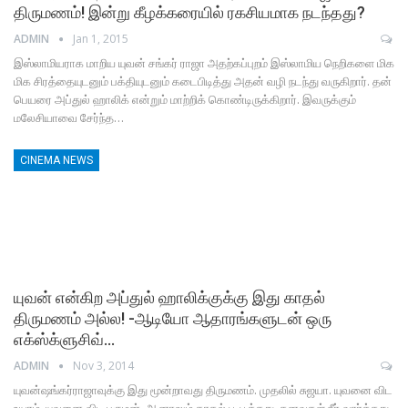
திருமணம்! இன்று கீழக்கரையில் ரகசியமாக நடந்தது?
ADMIN
Jan 1, 2015
இஸ்லாமியராக மாறிய யுவன் சங்கர் ராஜா அதற்கப்புறம் இஸ்லாமிய நெறிகளை மிக
மிக சிரத்தையுடனும் பக்தியுடனும் கடைபிடித்து அதன் வழி நடந்து வருகிறார். தன்
பெயரை அப்துல் ஹாலிக் என்றும் மாற்றிக் கொண்டிருக்கிறார். இவருக்கும்
மலேசியாவை சேர்ந்த…
CINEMA NEWS
யுவன் என்கிற அப்துல் ஹாலிக்குக்கு இது காதல்
திருமணம் அல்ல! -ஆடியோ ஆதாரங்களுடன் ஒரு
எக்ஸ்க்ளுசிவ்…
ADMIN
Nov 3, 2014
யுவன்ஷங்கர்ராஜாவுக்கு இது மூன்றாவது திருமணம். முதலில் சுஜயா. யுவனை விட
உயரம். யுவனை விட பருமன். ஆனாலும் காதல் பூ பூத்தது. கனவுகள் நீர் வார்த்தது.