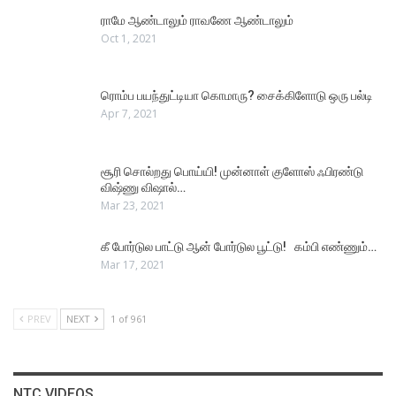
ராமே ஆண்டாலும் ராவணே ஆண்டாலும்
Oct 1, 2021
ரொம்ப பயந்துட்டியா கொமாரு? சைக்கிளோடு ஒரு பல்டி
Apr 7, 2021
சூரி சொல்றது பொய்யி! முன்னாள் குளோஸ் ஃபிரண்டு
விஷ்ணு விஷால்…
Mar 23, 2021
கீ போர்டுல பாட்டு ஆன் போர்டுல பூட்டு! கம்பி எண்ணும்…
Mar 17, 2021
PREV
NEXT
1 of 961
NTC VIDEOS