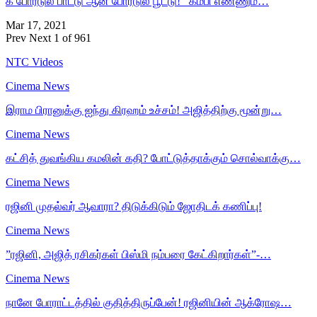
கீ போர்டுல பாட்டு ஆன் போர்டுல பூட்டு! கம்பி எண்ணும்…
Mar 17, 2021
Prev
Next
1 of 961
NTC Videos
Cinema News
இராம பிரானுக்கு ஐந்து கிரஹம் உச்சம்! அஜித்திற்கு மூன்று…
Cinema News
கட்சித் துவங்கிய கமலின் கதி? போட்டுத்தாக்கும் சொல்வாக்கு…
Cinema News
ரஜினி முதல்வர் ஆவாரா? திடுக்கிடும் ஜோதிடக் கணிப்பு!
Cinema News
”ரஜினி, அஜித் ரசிகர்கள் பிஸ்மி நம்பரை கேட்கிறார்கள்”-…
Cinema News
நானே போராட்டத்தில் குதித்திருப்பேன்! ரஜினியின் ஆக்ரோஷ…