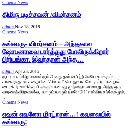
Cinema News
திமிரு புடிச்சவன் /விமர்சனம்
admin
Nov 18, 2018
Cinema News
கங்காரு- விமர்சனம் – அந்தகால
ஷோபனாவை பார்த்தது போலிருக்கிறார்
பிரியங்கா. இவர்தான் அந்த…
admin
Apr 23, 2015
குட்டி வளர்கிற வரைக்கும் அதை தன் வயிற்றிலேயே சுமக்கும்
கங்காருதான் கதையின் ‘சிம்பல்!’ பொதுவாகவே ‘குட்டி’ என்றால்
டைரக்டர் சாமிக்கு பிடிக்கும் என்பது முந்தைய வரலாறு. அந்த ஒரு
காரணத்திற்காகவே, ‘யாரும் யாரும் யாரோடு?’ என்கிற சந்தேகமும்,
…
Cinema News
எவன் எவனோ மிரட்றான்…! கவலையில்
கங்காரு!