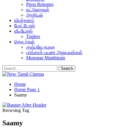
Press Releases
கட்டுரைகள்
அரசியல்
விமர்சனம்
போட்டோஸ்
வீடியோஸ்
Trailers
தொடர்கள்
குஷ்புவே நமஹ
பாங்காக் பயண அனுபவங்கள்
Murugan Manthiram
Home
Home Page 1
Saamy
Browsing Tag
Saamy