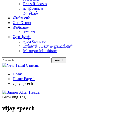
Press Releases
கட்டுரைகள்
அரசியல்
விமர்சனம்
போட்டோஸ்
வீடியோஸ்
Trailers
தொடர்கள்
குஷ்புவே நமஹ
பாங்காக் பயண அனுபவங்கள்
Murugan Manthiram
Home
Home Page 1
vijay speech
Browsing Tag
vijay speech