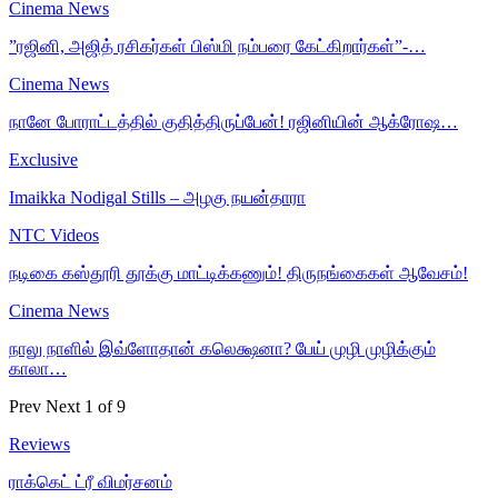
Cinema News
”ரஜினி, அஜித் ரசிகர்கள் பிஸ்மி நம்பரை கேட்கிறார்கள்”-…
Cinema News
நானே போராட்டத்தில் குதித்திருப்பேன்! ரஜினியின் ஆக்ரோஷ…
Exclusive
Imaikka Nodigal Stills – அழகு நயன்தாரா
NTC Videos
நடிகை கஸ்தூரி தூக்கு மாட்டிக்கணும்! திருநங்கைகள் ஆவேசம்!
Cinema News
நாலு நாளில் இவ்ளோதான் கலெக்ஷனா? பேய் முழி முழிக்கும்
காலா…
Prev
Next
1 of 9
Reviews
ராக்கெட் ட்ரீ விமர்சனம்