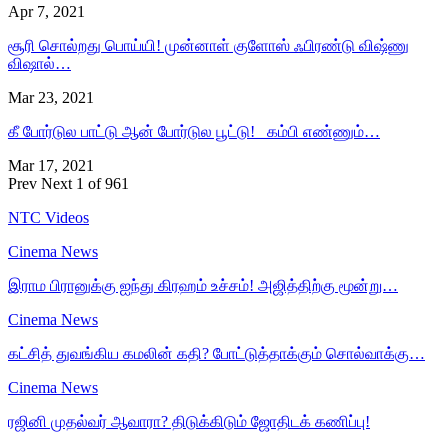
Apr 7, 2021
சூரி சொல்றது பொய்யி! முன்னாள் குளோஸ் ஃபிரண்டு விஷ்ணு
விஷால்…
Mar 23, 2021
கீ போர்டுல பாட்டு ஆன் போர்டுல பூட்டு! கம்பி எண்ணும்…
Mar 17, 2021
Prev
Next
1 of 961
NTC Videos
Cinema News
இராம பிரானுக்கு ஐந்து கிரஹம் உச்சம்! அஜித்திற்கு மூன்று…
Cinema News
கட்சித் துவங்கிய கமலின் கதி? போட்டுத்தாக்கும் சொல்வாக்கு…
Cinema News
ரஜினி முதல்வர் ஆவாரா? திடுக்கிடும் ஜோதிடக் கணிப்பு!