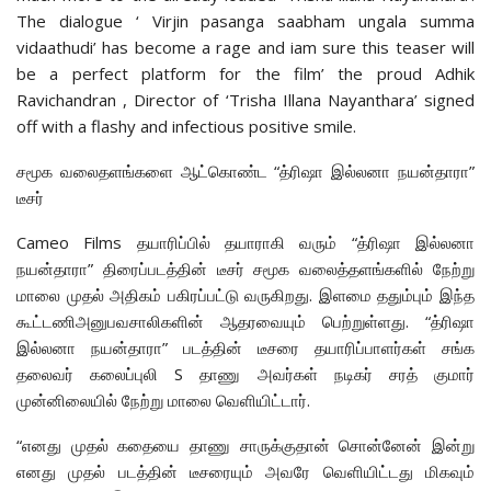
The dialogue ‘ Virjin pasanga saabham ungala summa
vidaathudi’ has become a rage and iam sure this teaser will
be a perfect platform for the film’ the proud Adhik
Ravichandran , Director of ‘Trisha Illana Nayanthara’ signed
off with a flashy and infectious positive smile.
சமூக வலைதளங்களை ஆட்கொண்ட “த்ரிஷா இல்லனா நயன்தாரா”
டீசர்
Cameo Films தயாரிப்பில் தயாராகி வரும் “த்ரிஷா இல்லனா
நயன்தாரா” திரைப்படத்தின் டீசர் சமூக வலைத்தளங்களில் நேற்று
மாலை முதல் அதிகம் பகிரப்பட்டு வருகிறது. இளமை ததும்பும் இந்த
கூட்டணிஅனுபவசாலிகளின் ஆதரவையும் பெற்றுள்ளது. “த்ரிஷா
இல்லனா நயன்தாரா” படத்தின் டீசரை தயாரிப்பாளர்கள் சங்க
தலைவர் கலைப்புலி S தாணு அவர்கள் நடிகர் சரத் குமார்
முன்னிலையில் நேற்று மாலை வெளியிட்டார்.
“எனது முதல் கதையை தாணு சாருக்குதான் சொன்னேன் இன்று
எனது முதல் படத்தின் டீசரையும் அவரே வெளியிட்டது மிகவும்