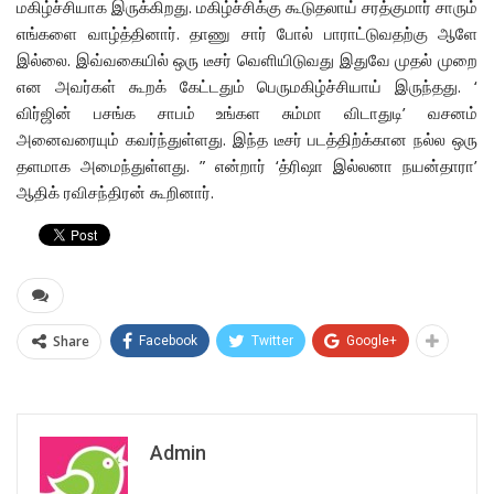
மகிழ்ச்சியாக இருக்கிறது. மகிழ்ச்சிக்கு கூடுதலாய் சரத்குமார் சாரும்
எங்களை வாழ்த்தினார். தாணு சார் போல் பாராட்டுவதற்கு ஆளே
இல்லை. இவ்வகையில் ஒரு டீசர் வெளியிடுவது இதுவே முதல் முறை
என அவர்கள் கூறக் கேட்டதும் பெருமகிழ்ச்சியாய் இருந்தது. ‘
விர்ஜின் பசங்க சாபம் உங்கள சும்மா விடாதுடி’ வசனம்
அனைவரையும் கவர்ந்துள்ளது. இந்த டீசர் படத்திற்க்கான நல்ல ஒரு
தளமாக அமைந்துள்ளது. ” என்றார் ‘த்ரிஷா இல்லனா நயன்தாரா’
ஆதிக் ரவிசந்திரன் கூறினார்.
Share
Facebook
Twitter
Google+
Admin