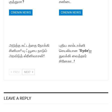
குத்துமா?
சண்டை
CINEMA NEWS
CINEMA NEWS
அடுத்த கட்டத்தை நோக்கி
புதிய கால்டாக்ஸி
சினிமா! யு ட்யூபை நாடும்
செயலியான ‘Ryde’ஐ
அரவிந்த் ஸ்ரீனிவாசன்!
துவக்கி வைத்தார்
சினேகா..!
PREV
NEXT
LEAVE A REPLY