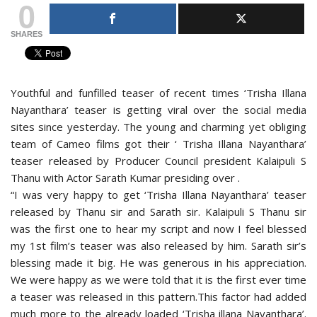
0
SHARES
Youthful and funfilled teaser of recent times ‘Trisha Illana
Nayanthara’ teaser is getting viral over the social media
sites since yesterday. The young and charming yet obliging
team of Cameo films got their ‘ Trisha Illana Nayanthara’
teaser released by Producer Council president Kalaipuli S
Thanu with Actor Sarath Kumar presiding over .
“I was very happy to get ‘Trisha Illana Nayanthara’ teaser
released by Thanu sir and Sarath sir. Kalaipuli S Thanu sir
was the first one to hear my script and now I feel blessed
my 1st film’s teaser was also released by him. Sarath sir’s
blessing made it big. He was generous in his appreciation.
We were happy as we were told that it is the first ever time
a teaser was released in this pattern.This factor had added
much more to the already loaded ‘Trisha illana Nayanthara’.