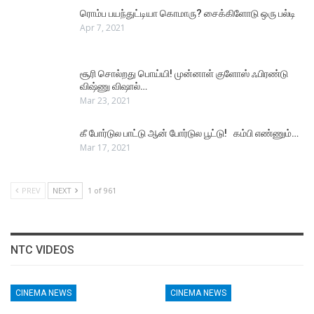
ரொம்ப பயந்துட்டியா கொமாரு? சைக்கிளோடு ஒரு பல்டி
Apr 7, 2021
சூரி சொல்றது பொய்யி! முன்னாள் குளோஸ் ஃபிரண்டு
விஷ்ணு விஷால்…
Mar 23, 2021
கீ போர்டுல பாட்டு ஆன் போர்டுல பூட்டு! கம்பி எண்ணும்…
Mar 17, 2021
PREV
NEXT
1 of 961
NTC VIDEOS
CINEMA NEWS
CINEMA NEWS