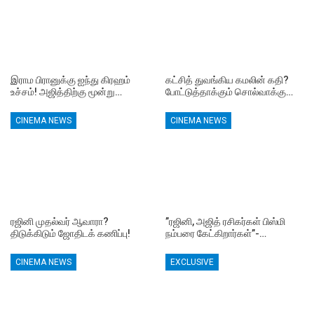
இராம பிரானுக்கு ஐந்து கிரஹம்
கட்சித் துவங்கிய கமலின் கதி?
உச்சம்! அஜித்திற்கு மூன்று…
போட்டுத்தாக்கும் சொல்வாக்கு…
CINEMA NEWS
CINEMA NEWS
ரஜினி முதல்வர் ஆவாரா?
”ரஜினி, அஜித் ரசிகர்கள் பிஸ்மி
திடுக்கிடும் ஜோதிடக் கணிப்பு!
நம்பரை கேட்கிறார்கள்”-…
CINEMA NEWS
EXCLUSIVE