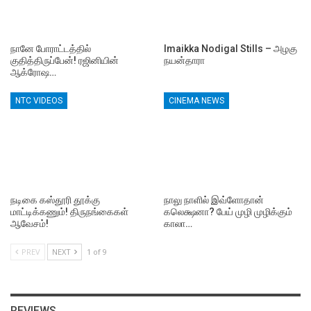
நானே போராட்டத்தில்
Imaikka Nodigal Stills – அழகு
குதித்திருப்பேன்! ரஜினியின்
நயன்தாரா
ஆக்ரோஷ…
NTC VIDEOS
CINEMA NEWS
நடிகை கஸ்தூரி தூக்கு
நாலு நாளில் இவ்ளோதான்
மாட்டிக்கணும்! திருநங்கைகள்
கலெக்ஷனா? பேய் முழி முழிக்கும்
ஆவேசம்!
காலா…
PREV
NEXT
1 of 9
REVIEWS