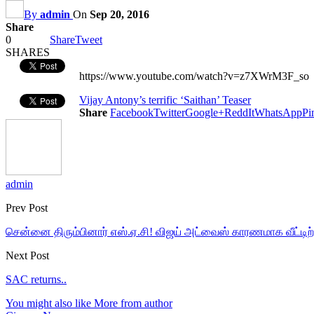
By
admin
On
Sep 20, 2016
Share
0
Share
Tweet
SHARES
https://www.youtube.com/watch?v=z7XWrM3F_so
Vijay Antony’s terrific ‘Saithan’ Teaser
Share
Facebook
Twitter
Google+
ReddIt
WhatsApp
Pi
admin
Prev Post
சென்னை திரும்பினார் எஸ்.ஏ.சி! விஜய் அட்வைஸ் காரணமாக வீட்டிற
Next Post
SAC returns..
You might also like
More from author