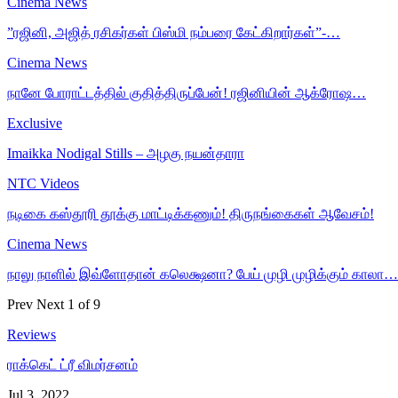
Cinema News
”ரஜினி, அஜித் ரசிகர்கள் பிஸ்மி நம்பரை கேட்கிறார்கள்”-…
Cinema News
நானே போராட்டத்தில் குதித்திருப்பேன்! ரஜினியின் ஆக்ரோஷ…
Exclusive
Imaikka Nodigal Stills – அழகு நயன்தாரா
NTC Videos
நடிகை கஸ்தூரி தூக்கு மாட்டிக்கணும்! திருநங்கைகள் ஆவேசம்!
Cinema News
நாலு நாளில் இவ்ளோதான் கலெக்ஷனா? பேய் முழி முழிக்கும் காலா…
Prev
Next
1 of 9
Reviews
ராக்கெட் ட்ரீ விமர்சனம்
Jul 3, 2022