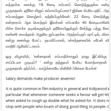
வந்தாச்சு. எனக்கு 18 கோடி சம்பளம் கொடுத்துருங்க என்றா
முருகதாஸ். ஹீரோ விஜய் சும்மாயிருப்பாரா? ஜில்லா பெரிய ஹிட். அத
சம்பளத்துல கொஞ்சம் ஏத்தியிருக்கேன். 22 கோடி கொடுத்துர
என்றாராம். ஆக மொத்தம் இவர்கள் சம்பளமே 40 கோடியாகிவிட்
மிச்ச சொச்ச நடிகர்களுக்கும் ஹீரோயினுக்கும் சேர்த்து பத்து கோ
எண்ணி வைத்தால் அதுவே ஐம்பதாச்சு. அதற்கப்புறம் ஷுட்டிங், விளம்
என்று கணக்கு போட்ட தயாரிப்பாளர், உச்சந்தலையில் ஃபேன் விழ
மாதிரி ஆகிவிட்டாராம்.
ஒரு விழாவில், ‘என்னதான் சம்பாதிச்சாலும் நாலு இட்லிக்கு
சாப்பிடவா முடியும்? ’ என்று தத்துவம் பேசிய பேராத்மாதான் 
முருகதாஸ். ஹ்ம்ம்ம்… வாழ்க்கையே ஸ்கிரீன் ப்ளேவா போச்சு!
Salary demands make producer anaemic!
It is quite common in film industry in general and Kollywood in
particular that whenever someone seeks a favour will get hit
when asked to cough up double what he asked for. It does no
stop with people who boast of doing good thing to people. O