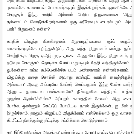
புகைக்கே காணாமல் போனவர்களும் இருக்கிறார்கள். ஞானிக்கே
செருகும் இந்த ஊரில் அம்மாம் பெரிய நிறுவனமான ‘அதுக்
தள்ளாட்டம் கொடுக்கிறார்களாம் ஒரு ஹீரோவும் டைரக்டரும். அவர
யார்? நிறுவனம் என்ன?
காதில் விழுந்த கிசுகிசுதான். ஆதாரபூர்வமான ஜம்ப் வரும்
வாசகர்களுக்கே புரிந்துவிடும், அது எந்த நிறுவனம் என்று. துப்பா
வெற்றிக்கு பிறகு ஏ.ஆர்.முருகதாசை அணுகிய இந்த நிறுவனம், ந
நடுவுல கொஞ்சம் நொடிச்சு போய் மறுபடியும் தேறி வந்திருக்கோம். ந
ஓ.கேன்னா நம்ம கம்பெனிக்கே படம் பண்ணலாம் என்றார்களாம். 
விஜய்க்கு கதை சொல்லி அவரது கால்ஷீட் வாங்கி வைத்திருக்கி
அல்லவா? அதை அப்படியே கேப்சர் செய்யதான் இந்த பேச்சு வார்த
ஆஹா… தாராளமா பண்ணலாமே? நீங்கதானே எந்திரன் படத்த
முதல்ல ஆரம்பிச்சிங்க? அப்புறம் காலத்தின் கோலம் அது கைமா
போச்சு. ஒண்ணும் கெட்டுப் போயிடல. நான் இருக்கேன், ஐ மீன் ந
இருக்கோம். நானும் விஜய்யும் இருக்கோம் என்றெல்லாம் ஒரு வாசக
கி.மீட்டர் நீளத்துக்கு நீட்டித்து நம்பிக்கை கொடுத்தாராம்.
சரி இப்போதென்ன அதுக்கு? எல்லாம் கூடி கோழி குஞ்சு பொறிக்கிற ந