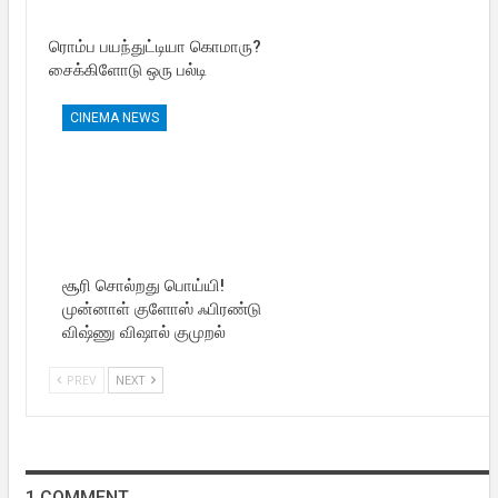
ரொம்ப பயந்துட்டியா கொமாரு?
சைக்கிளோடு ஒரு பல்டி
CINEMA NEWS
சூரி சொல்றது பொய்யி!
முன்னாள் குளோஸ் ஃபிரண்டு
விஷ்ணு விஷால் குமுறல்
PREV
NEXT
1 COMMENT