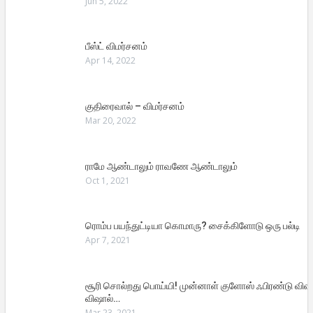
Jun 5, 2022
பீஸ்ட் விமர்சனம்
Apr 14, 2022
குதிரைவால் – விமர்சனம்
Mar 20, 2022
ராமே ஆண்டாலும் ராவணே ஆண்டாலும்
Oct 1, 2021
ரொம்ப பயந்துட்டியா கொமாரு? சைக்கிளோடு ஒரு பல்டி
Apr 7, 2021
சூரி சொல்றது பொய்யி! முன்னாள் குளோஸ் ஃபிரண்டு விஷ
விஷால்…
Mar 23, 2021