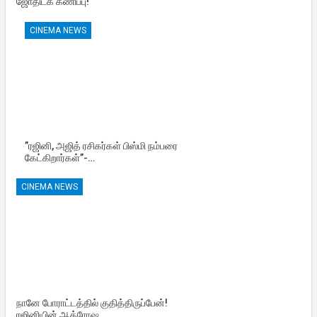
ஜோதிடக் கணிப்பு!
CINEMA NEWS
”ரஜினி, அஜித் ரசிகர்கள் பிஸ்மி நம்பரை
கேட்கிறார்கள்”-…
CINEMA NEWS
நானே போராட்டத்தில் குதித்திருப்பேன்!
ரஜினியின் ஆக்ரோஷ…