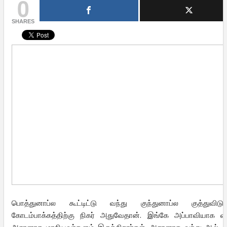
0
SHARES
பொத்துனாப்ல கூட்டிட்டு வந்து குந்துனாப்ல குத்துவிடு
கோடம்பாக்கத்திற்கு நிகர் அதுவேதான். இங்கே அப்பாவியாக வந
அசுரனாக மாறியவர்களும் இருக்கிறார்கள். அசுரனாக வந்து ஆல் அ