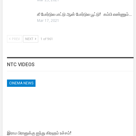
கீ போர்டுல பாட்டு ஆன் போர்டுல பூட்டு! கம்பி எண்ணும்…
Mar 17, 2021
PREV
NEXT
1 of 961
NTC VIDEOS
CINEMA NEWS
இராம பிரானுக்கு ஐந்து கிரஹம் உச்சம்!