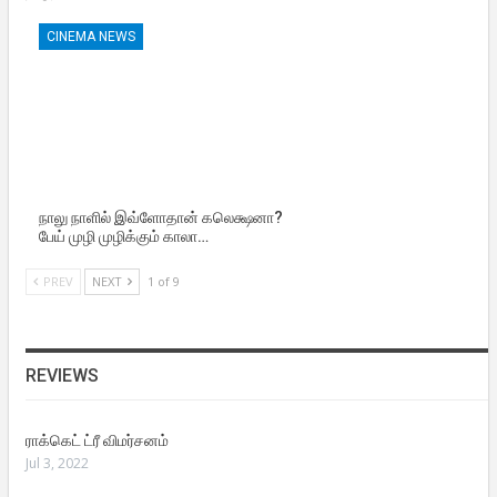
CINEMA NEWS
நாலு நாளில் இவ்ளோதான் கலெக்ஷனா?
பேய் முழி முழிக்கும் காலா…
PREV
NEXT
1 of 9
REVIEWS
ராக்கெட் ட்ரீ விமர்சனம்
Jul 3, 2022