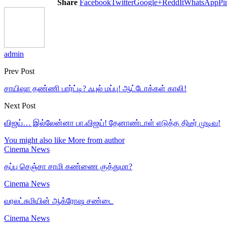
Share
Facebook
Twitter
Google+
ReddIt
WhatsApp
Pi
admin
Prev Post
சாயிஷா தண்ணி பார்ட்டி? ஃபுல் மப்பு! ஆட்டோக்கள் காலி!
Next Post
விஜய்… இல்லேன்னா பா.விஜய்! தேனாண்டாள் எடுத்த திடீர் முடிவு!
You might also like
More from author
Cinema News
தப்பு செஞ்சா சாமி கண்ணை குத்துமா?
Cinema News
வரலட்சுமியின் ஆக்ரோஷ சண்டை
Cinema News