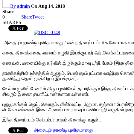
By
admin
On
Aug 14, 2018
Share
0
Share
Tweet
SHARES
‘அதையும் தாண்டி புனிதமானது ‘ என்ற திரைப்படம் மிக வேகமாக வளர
கதை, திரைக்கதை, வசனம் எழுதி இயக்குபவர் ஆர்.வெங்கட்டரமணன். 
கணவன், மனைவிக்கு நடுவில் இருக்கும் உறவு பற்றி பேசும் இந்த 
நாகரிகத்தின் உச்சத்தில் ஆணும், பெண்ணும் நட்பாக வாழ்ந்து கொண
துணிந்து தொட்டிருக்கிறார் இயக்குனர்.
வேல்ஸ் மூவீஸ் பேனரில் திரு.பழனிவேல் தயாரிக்கும் இந்த திரைப்ப
சிலரும் இணை தயாரிப்பாளர்களாக உள்ளனர்.
புதுமுகங்கள் ஜெய், கெளதம், வீன்ஷெட்டி, ஹேமா, சஞ்சனா போன்றோர்
வி.கே.கண்ணன் இசை அமைப்பாளராகவும் பணியாற்றி வருகின்றனர். இ
இந்த திரைப்படம் செப்டம்பர் மாதம் திரைக்கு வரும்…
அதையும் தாண்டி புனிதமானது