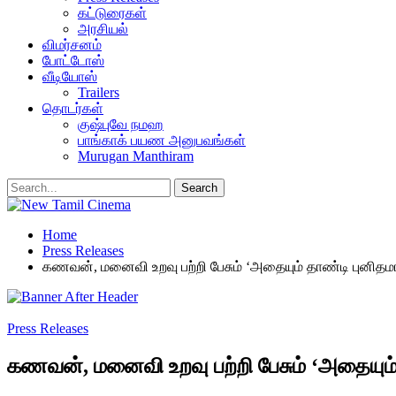
கட்டுரைகள்
அரசியல்
விமர்சனம்
போட்டோஸ்
வீடியோஸ்
Trailers
தொடர்கள்
குஷ்புவே நமஹ
பாங்காக் பயண அனுபவங்கள்
Murugan Manthiram
Home
Press Releases
கணவன், மனைவி உறவு பற்றி பேசும் ‘அதையும் தாண்டி புனித
Press Releases
கணவன், மனைவி உறவு பற்றி பேசும் ‘அதையும