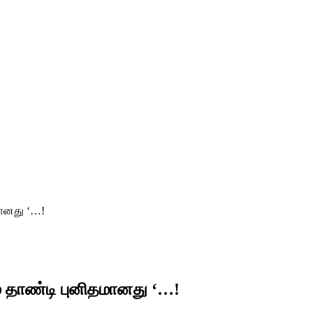
மானது ‘…!
் தாண்டி புனிதமானது ‘…!