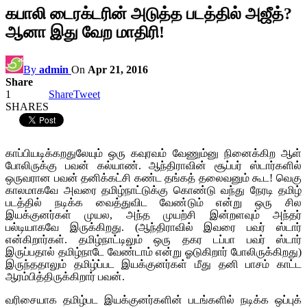
கபாலி டைரக்டரின் அடுத்த படத்தில் அஜீத்?
ஆனா இது வேற மாதிரி!
By
admin
On
Apr 21, 2016
Share
1
Share
Tweet
SHARES
காப்பியடிக்கறதுலேயும் ஒரு கவுரவம் வேணும்னு நினைக்கிற ஆள்
போலிருக்கு பவன் கல்யாண். ஆந்திராவின் சூப்பர் ஸ்டார்களில்
ஒருவரான பவன் தனிக்கட்சி கண்ட தங்கத் தலைவனும் கூட! வெகு
காலமாகவே அவரை தமிழ்நாட்டுக்கு கொண்டு வந்து நேரடி தமிழ்
படத்தில் நடிக்க வைத்துவிட வேண்டும் என்று ஒரு சில
இயக்குனர்கள் முயல, அந்த முயற்சி இன்றளவும் அந்தர்
பல்டியாகவே இருக்கிறது. (ஆந்திராவில் இவரை பவர் ஸ்டார்
என்கிறார்கள். தமிழ்நாட்டிலும் ஒரு தகர டப்பா பவர் ஸ்டார்
இருப்பதால் தமிழ்நாடே வேண்டாம் என்று ஓடுகிறார் போலிருக்கிறது)
இருந்ததாலும் தமிழ்ப்பட இயக்குனர்கள் மீது தனி பாசம் காட்ட
ஆரம்பித்திருக்கிறார் பவன்.
வரிசையாக தமிழ்பட இயக்குனர்களின் படங்களில் நடிக்க ஒப்புக்