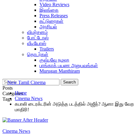
Video Reviews
இலங்கை
Press Releases
கட்டுரைகள்
அரசியல்
விமர்சனம்
போட்டோஸ்
வீடியோஸ்
Trailers
தொடர்கள்
குஷ்புவே நமஹ
பாங்காக் பயண அனுபவங்கள்
Murugan Manthiram
Posts
Home
Categories
Cinema News
Tags
கபாலி டைரக்டரின் அடுத்த படத்தில் அஜீத்? ஆனா இது வேற
மாதிரி!
Cinema News