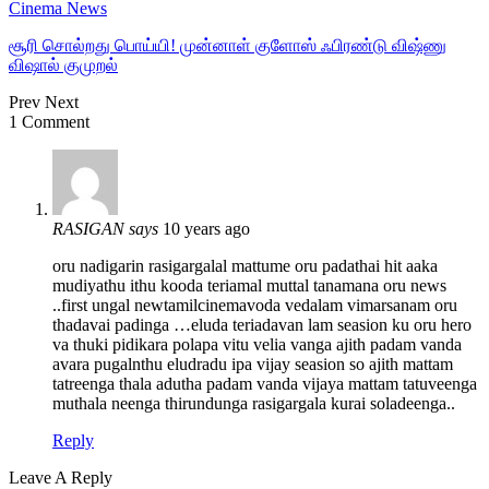
Cinema News
சூரி சொல்றது பொய்யி! முன்னாள் குளோஸ் ஃபிரண்டு விஷ்ணு
விஷால் குமுறல்
Prev
Next
1 Comment
RASIGAN
says
10 years ago
oru nadigarin rasigargalal mattume oru padathai hit aaka
mudiyathu ithu kooda teriamal muttal tanamana oru news
..first ungal newtamilcinemavoda vedalam vimarsanam oru
thadavai padinga …eluda teriadavan lam seasion ku oru hero
va thuki pidikara polapa vitu velia vanga ajith padam vanda
avara pugalnthu eludradu ipa vijay seasion so ajith mattam
tatreenga thala adutha padam vanda vijaya mattam tatuveenga
muthala neenga thirundunga rasigargala kurai soladeenga..
Reply
Leave A Reply