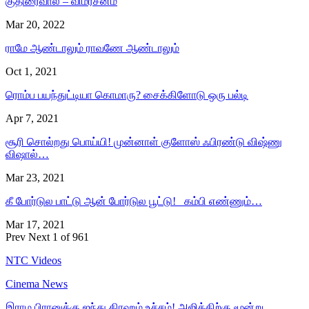
குதிரைவால் – விமர்சனம்
Mar 20, 2022
ராமே ஆண்டாலும் ராவணே ஆண்டாலும்
Oct 1, 2021
ரொம்ப பயந்துட்டியா கொமாரு? சைக்கிளோடு ஒரு பல்டி
Apr 7, 2021
சூரி சொல்றது பொய்யி! முன்னாள் குளோஸ் ஃபிரண்டு விஷ்ணு
விஷால்…
Mar 23, 2021
கீ போர்டுல பாட்டு ஆன் போர்டுல பூட்டு! கம்பி எண்ணும்…
Mar 17, 2021
Prev
Next
1 of 961
NTC Videos
Cinema News
இராம பிரானுக்கு ஐந்து கிரஹம் உச்சம்! அஜித்திற்கு மூன்று…