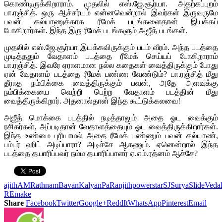
கொண்டிருக்கிறாராம். முதலில் எஸ்.ஜே.சூர்யா. அதற்கப்புறம்
பா.ரஞ்சித். ஒரு ஆச்சர்யம் என்னவென்றால் இவர்கள் இருவருமே
பவன் கல்யாணுக்காக ரீமேக் படங்களைதான் இயக்கப்
போகிறார்கள். இந்த இரு ரீமேக் படங்களும் அஜீத் படங்கள்.
முதலில் எஸ்.ஜே.சூர்யா இயக்கவிருக்கும் படம் வீரம். அந்த படத்தை
முடித்ததும் வேதாளம் படத்தை ரீமேக் செய்யப் போகிறாராம்
பா.ரஞ்சித். இவரே ஏராளமான நல்ல கதைகள் வைத்திருக்கும் போது
ஏன் வேதாளம் படத்தை ரீமேக் பண்ண வேண்டும்? பா.ரஞ்சித் மீது
தீராத நம்பிக்கை வைத்திருக்கும் பவன், அதே அளவுக்கு
நம்பிக்கையை வெற்றி பெற்ற வேதாளம் படத்தின் மீது
வைத்திருக்கிறார். அதனால்தான் இந்த கூட்டுக்கலவை!
அஜீத் மொக்கை படத்தில் நடித்தாலும் அதை ஓட வைக்கும்
ரசிகர்கள், அப்படிதான் வேதாளத்தையும் ஓட வைத்திருக்கிறார்கள்.
இந்த உண்மை புரியாமல் அதை ரீமேக் பண்ணும் பவன் கல்யாண்,
பம்பர் ஹிட் அடிப்பாரா? அடிச்சே ஆகணும். ஏனென்றால் இந்த
படத்தை தயாரிப்பவர் நம்ம தயாரிப்பாளர் ஏ.எம்.ரத்னம் ஆச்சே?
ajith
AMRathnam
BavanKalyan
PaRanjith
powerstar
SJSurya
Slide
Veda
REmake
Share
Facebook
Twitter
Google+
ReddIt
WhatsApp
Pinterest
Email