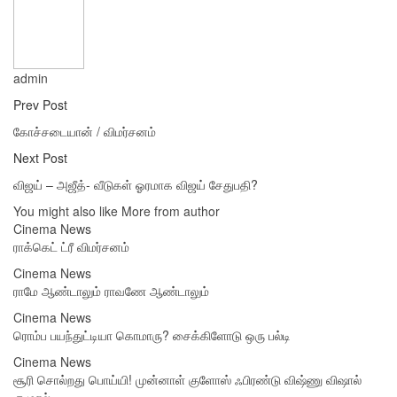
admin
Prev Post
கோச்சடையான் / விமர்சனம்
Next Post
விஜய் – அஜீத்- வீடுகள் ஓரமாக விஜய் சேதுபதி?
You might also like
More from author
Cinema News
ராக்கெட் ட்ரீ விமர்சனம்
Cinema News
ராமே ஆண்டாலும் ராவணே ஆண்டாலும்
Cinema News
ரொம்ப பயந்துட்டியா கொமாரு? சைக்கிளோடு ஒரு பல்டி
Cinema News
சூரி சொல்றது பொய்யி! முன்னாள் குளோஸ் ஃபிரண்டு விஷ்ணு விஷால்
குமுறல்