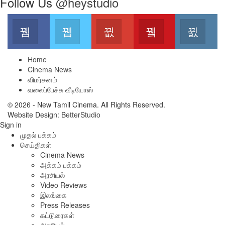
Follow Us
@heystudio
Facebook
Twitter
Google+
Youtube
Ins
Join us on Facebook
Join us on Twitter
Join us on Google
Join us on Youtub
Joi
Home
Cinema News
விமர்சனம்
வலைப்பேச்சு வீடியோஸ்
© 2026 - New Tamil Cinema. All Rights Reserved.
Website Design:
BetterStudio
Sign in
முதல் பக்கம்
செய்திகள்
Cinema News
அக்கம் பக்கம்
அரசியல்
Video Reviews
இலங்கை
Press Releases
கட்டுரைகள்
அரசியல்