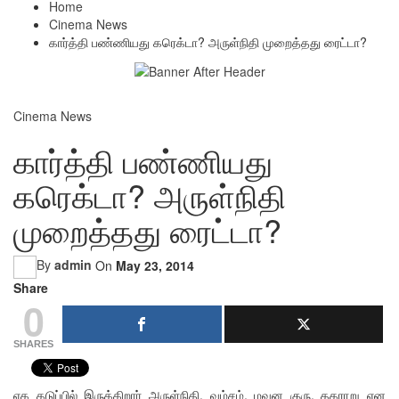
Home
Cinema News
கார்த்தி பண்ணியது கரெக்டா? அருள்நிதி முறைத்தது ரைட்டா?
Cinema News
கார்த்தி பண்ணியது
கரெக்டா? அருள்நிதி
முறைத்தது ரைட்டா?
By
admin
On
May 23, 2014
Share
0
SHARES
ஏக கடுப்பில் இருக்கிறார் அருள்நிதி. வம்சம், மவுன குரு, தகராறு என