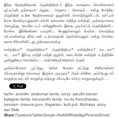
இந்த நேரத்தில்தான் அருள்நிதியிடம் இந்த கதையை சொன்னாராம்
குட்டிப்புலி முத்தையா. ஆஹா… அருமை… பிரமாதம்… என்று போற்றிய
அருள்நிதி உடனே தேதிகளையும் ஒதுக்கிக் கொடுத்துவிட்டார். ஷுட்டிங்
போக வேண்டியதுதான் பாக்கி. தகவலை அறிந்த கார்த்தி, முத்தையாவை
அழைத்து, ‘நாமளே படம் பண்ணுவோம். இதை முடிச்சுட்டு அருள்நிதிகிட்ட
போங்க. இல்லேன்னா யாருகிட்ட வேணும்னாலும் போங்க. கொடுத்த
அட்வான்சுக்கு நீங்க என் படத்தைதான் ஆரம்பிக்கணும்’ என்று சொல்ல,
தலை கிர்ராகிவிட்டது முத்தையாவுக்கு.
கார்த்தியா? அருள்நிதியா? அருள்நிதியா? கார்த்தியா? கா…வா?
அ…..வா? இப்படி மாற்றி மாற்றி குழம்பி, கடைசியில் கார்த்தி படத்திற்கே
முன்னுரிமை கொடுக்க…. கடுப்பிலிருக்கிறாராம் அருள்.
முன்னப்போனா முட்டுது, பின்ன போனா தட்டுது. சினிமான்னா
அப்படிதான்னு சும்மாவும் இருக்க முடியுதா? அவர் எங்கோ புலம்பியது எம்
காதுக்கு வர, எம் காதுக்கு வந்தது அப்படியே உம்(ம) காதுகளுக்கும்….
karthi- arulnithi- sivakumar family- surya -paruthi veeran-
kalaigner family- karunanithi family- mu ka thamizharasu-
vamsam- mavuna guru- thagararu- kutti puli- Muthaiya -story-
war-
Slide
Share
Facebook
Twitter
Google+
ReddIt
WhatsApp
Pinterest
Email