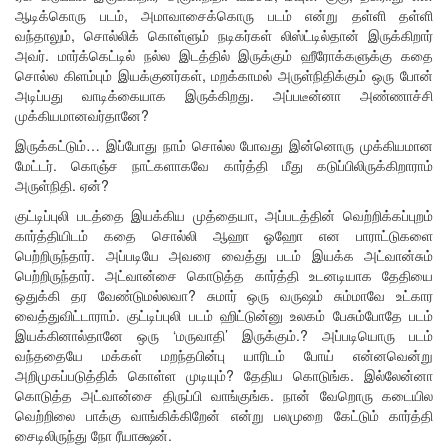
ஆடிக்கொரு படம், அமாவாசைக்கொரு படம் என்று தள்ளி தள்ளி
வந்தாலும், சொல்லிக் கொள்ளும் நடிகர்கள் லிஸ்ட்டில்தான் இருக்கிறார்
அவர். மார்க்கெட்டில் நல்ல இடத்தில் இருக்கும் ஹீரோக்களுக்கு கதை
சொல்ல கிளம்பும் இயக்குனர்கள், மறக்காமல் அருள்நிதிக்கும் ஒரு போன்
அடிப்பது வாடிக்கையாக இருக்கிறது. அப்படீன்னா அண்ணாச்சி
முக்கியமானவர்தானே?
இருக்கட்டும்… இப்போது நாம் சொல்ல போவது இன்னொரு முக்கியமான
மேட்டர். கொஞ்ச நாட்களாகவே கார்த்தி மீது கடுப்பிலிருக்கிறாராம்
அருள்நிதி. ஏன்?
குட்டிப்புலி படத்தை இயக்கிய முத்தையா, அப்படத்தின் வெற்றிக்கப்புறம்
கார்த்தியிடம் கதை சொல்லி ஆஹா ஓஹோ என பாராட்டுகளை
பெற்றிருந்தார். அப்படியே அவரை வைத்து படம் இயக்க அட்வான்சும்
பெற்றிருந்தார். அட்வான்சை கொடுத்த கார்த்தி உடனடியாக தேதியை
ஒதுக்கி தர வேண்டுமல்லவா? சுமார் ஒரு வருஷம் சும்மாவே உட்கார
வைத்துவிட்டாராம். குட்டிப்புலி படம் ஹிட்டுன்னு உலகம் பேசும்போதே படம்
இயக்கினால்தானே ஒரு ‘மருவாதி’ இருக்கும்.? அப்படியொரு படம்
வந்ததையே மக்கள் மறந்தபின்பு யாரிடம் போய் என்னவென்று
அறிமுகப்படுத்திக் கொள்ள முடியும்? தேதிய கொடுங்க. இல்லேன்னா
கொடுத்த அட்வான்சை திருப்பி வாங்குங்க. நான் வேறொரு கடையில
வெற்றிலை பாக்கு வாங்கிக்கிறேன் என்று பலமுறை கேட்டும் கார்த்தி
சைடிலிருந்து நோ ரீயாக்ஷன்.