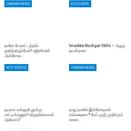
CINEMA NEWS
EXCLUSIVE
நானே போராட்டத்தில்
Imaikka Nodigal Stills – அழகு
குதித்திருப்பேன்! ரஜினியின்
நயன்தாரா
ஆக்ரோஷ…
NTC VIDEOS
CINEMA NEWS
நடிகை கஸ்தூரி தூக்கு
நாலு நாளில் இவ்ளோதான்
மாட்டிக்கணும்! திருநங்கைகள்
கலெக்ஷனா? பேய் முழி முழிக்கும்
ஆவேசம்!
காலா…