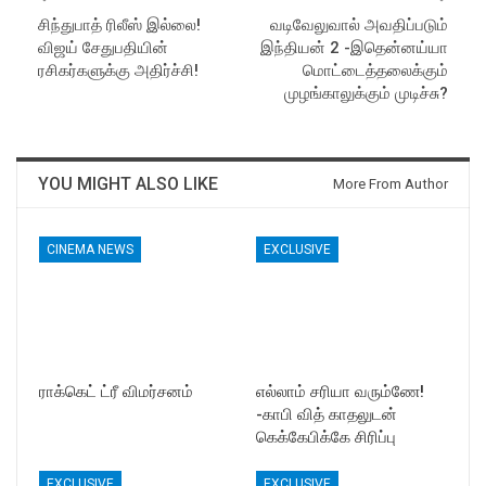
சிந்துபாத் ரிலீஸ் இல்லை!
வடிவேலுவால் அவதிப்படும்
விஜய் சேதுபதியின்
இந்தியன் 2 -இதென்னய்யா
ரசிகர்களுக்கு அதிர்ச்சி!
மொட்டைத்தலைக்கும்
முழங்காலுக்கும் முடிச்சு?
YOU MIGHT ALSO LIKE
More From Author
CINEMA NEWS
EXCLUSIVE
ராக்கெட் ட்ரீ விமர்சனம்
எல்லாம் சரியா வரும்ணே!
-காபி வித் காதலுடன்
கெக்கேபிக்கே சிரிப்பு
EXCLUSIVE
EXCLUSIVE