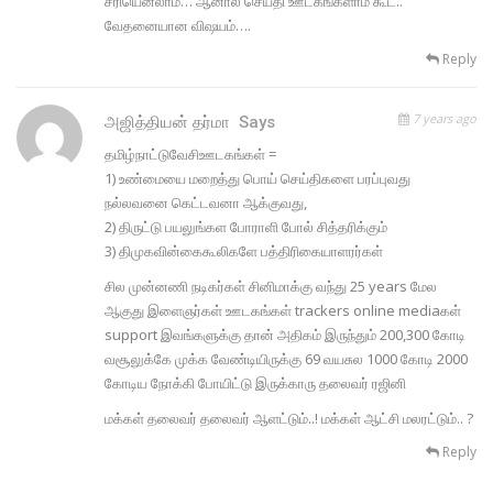
சரியெனலாம்… ஆனால் செய்தி ஊடகங்களாம் கூட..
வேதனையான விஷயம்….
Reply
7 years ago
அஜித்தியன் தர்மா ‏
Says
தமிழ்நாட்டுவேசிஊடகங்கள் =
1) உண்மையை மறைத்து பொய் செய்திகளை பரப்புவது
நல்லவனை கெட்டவனா ஆக்குவது,
2) திருட்டு பயலுங்கள போராளி போல் சித்தரிக்கும்
3) திமுகவின்கைகூலிகளே பத்திரிகையாளரர்கள்
சில முன்னணி நடிகர்கள் சினிமாக்கு வந்து 25 years மேல
ஆகுது இளைஞர்கள் ஊடகங்கள் trackers online mediaகள்
support இவங்களுக்கு தான் அதிகம் இருந்தும் 200,300 கோடி
வசூலுக்கே முக்க வேண்டியிருக்கு 69 வயசுல 1000 கோடி 2000
கோடிய நோக்கி போயிட்டு இருக்காரு தலைவர் ரஜினி
மக்கள் தலைவர் தலைவர் ஆளட்டும்..! மக்கள் ஆட்சி மலரட்டும்.. ?
Reply