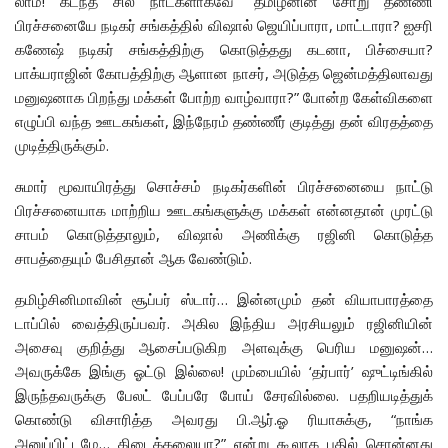
லாம்! கடந்த சில நாட்களாகவே “தமிழனின் சோறு தண்ணி
பிரச்சனையே நடிகர் சங்கத்தில் விஷால் ஜெயிப்பாரா, மாட்டாரா? ஐசரி
கணேஷ் நடிகர் சங்கத்திற்கு கொடுத்தது கடனா, பிச்சையா?
பாக்யராஜின் கோபத்திற்கு ஆளான நாசர், அடுத்த ஜென்மத்திலாவது
மனுஷனாக பிறந்து மக்கள் போற்ற வாழ்வாரா?” போன்ற கேள்விகளை
எழுப்பி வந்த ஊடகங்கள், இந்நேரம் தண்ணீர் குடித்து தன் விரதத்தை
முடித்திருக்கும்.
சுமார் மூவாயிரத்து சொச்சம் நடிகர்களின் பிரச்சனையை நாட்டு
பிரச்சனையாக மாற்றிய ஊடகங்களுக்கு மக்கள் என்னதான் முரட்டு
சாபம் கொடுத்தாலும், விஷால் அணிக்கு ரஜினி கொடுத்த
சாபத்தையும் பேசிதான் ஆக வேண்டும்.
தமிழ்சினிமாவின் சூப்பர் ஸ்டார்… இன்னமும் தன் வியாபாரத்தை
டாப்பில் வைத்திருப்பவர். அகில இந்திய அரசியலும் ரஜினியின்
அசைவு குறித்து ஆசைப்படுகிற அளவுக்கு பெரிய மனுஷன்…
அவருக்கே இங்கு ஓட்டு இல்லை! மும்பையில் ‘தர்பார்’ ஷுட்டிங்கில்
இருந்தவருக்கு பேலட் பேப்பரே போய் சேரவில்லை. பதறியடித்துக்
கொண்டு விசாரித்த அவரது பி.ஆர்.ஓ ரியாசுக்கு, “நாங்க
அனுப்பிட்டமே… கிடைக்கலையா?” என்று கூலாக பதில் சொன்னது