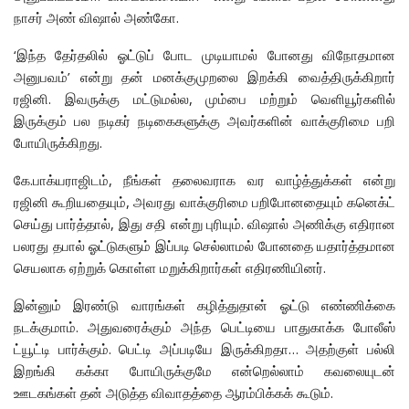
நாசர் அண் விஷால் அண்கோ.
‘இந்த தேர்தலில் ஓட்டுப் போட முடியாமல் போனது விநோதமான
அனுபவம்’ என்று தன் மனக்குமுறலை இறக்கி வைத்திருக்கிறார்
ரஜினி. இவருக்கு மட்டுமல்ல, மும்பை மற்றும் வெளியூர்களில்
இருக்கும் பல நடிகர் நடிகைகளுக்கு அவர்களின் வாக்குரிமை பறி
போயிருக்கிறது.
கே.பாக்யராஜிடம், நீங்கள் தலைவராக வர வாழ்த்துக்கள் என்று
ரஜினி கூறியதையும், அவரது வாக்குரிமை பறிபோனதையும் கனெக்ட்
செய்து பார்த்தால், இது சதி என்று புரியும். விஷால் அணிக்கு எதிரான
பலரது தபால் ஓட்டுகளும் இப்படி செல்லாமல் போனதை யதார்த்தமான
செயலாக ஏற்றுக் கொள்ள மறுக்கிறார்கள் எதிரணியினர்.
இன்னும் இரண்டு வாரங்கள் கழித்துதான் ஓட்டு எண்ணிக்கை
நடக்குமாம். அதுவரைக்கும் அந்த பெட்டியை பாதுகாக்க போலீஸ்
ட்யூட்டி பார்க்கும். பெட்டி அப்படியே இருக்கிறதா… அதற்குள் பல்லி
இறங்கி கக்கா போயிருக்குமே என்றெல்லாம் கவலையுடன்
ஊடகங்கள் தன் அடுத்த விவாதத்தை ஆரம்பிக்கக் கூடும்.