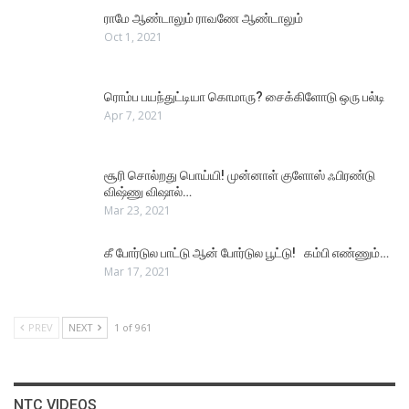
ராமே ஆண்டாலும் ராவணே ஆண்டாலும்
Oct 1, 2021
ரொம்ப பயந்துட்டியா கொமாரு? சைக்கிளோடு ஒரு பல்டி
Apr 7, 2021
சூரி சொல்றது பொய்யி! முன்னாள் குளோஸ் ஃபிரண்டு
விஷ்ணு விஷால்…
Mar 23, 2021
கீ போர்டுல பாட்டு ஆன் போர்டுல பூட்டு! கம்பி எண்ணும்…
Mar 17, 2021
PREV
NEXT
1 of 961
NTC VIDEOS