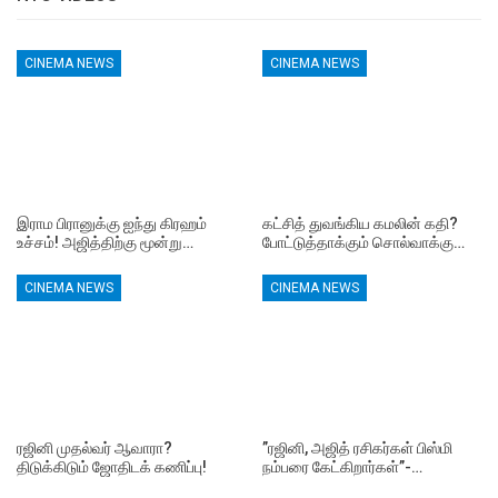
CINEMA NEWS
CINEMA NEWS
இராம பிரானுக்கு ஐந்து கிரஹம்
கட்சித் துவங்கிய கமலின் கதி?
உச்சம்! அஜித்திற்கு மூன்று…
போட்டுத்தாக்கும் சொல்வாக்கு…
CINEMA NEWS
CINEMA NEWS
ரஜினி முதல்வர் ஆவாரா?
”ரஜினி, அஜித் ரசிகர்கள் பிஸ்மி
திடுக்கிடும் ஜோதிடக் கணிப்பு!
நம்பரை கேட்கிறார்கள்”-…