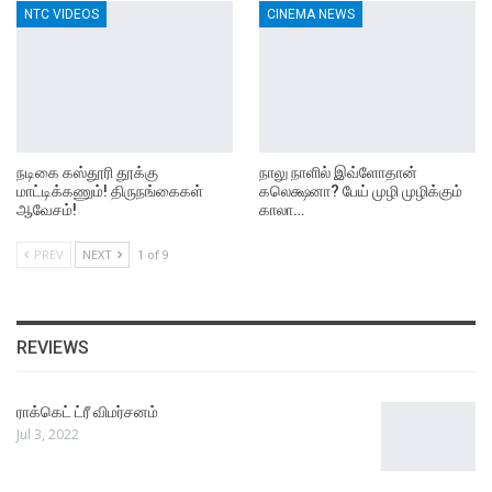
NTC VIDEOS
CINEMA NEWS
நடிகை கஸ்தூரி தூக்கு
நாலு நாளில் இவ்ளோதான்
மாட்டிக்கணும்! திருநங்கைகள்
கலெக்ஷனா? பேய் முழி முழிக்கும்
ஆவேசம்!
காலா…
PREV
NEXT
1 of 9
REVIEWS
ராக்கெட் ட்ரீ விமர்சனம்
Jul 3, 2022