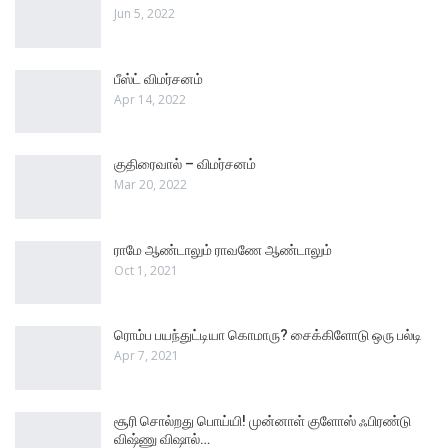
Jun 5, 2022
பீஸ்ட் விமர்சனம்
Apr 14, 2022
குதிரைவால் – விமர்சனம்
Mar 20, 2022
ராமே ஆண்டாலும் ராவணே ஆண்டாலும்
Oct 1, 2021
ரொம்ப பயந்துட்டியா கொமாரு? சைக்கிளோடு ஒரு பல்டி
Apr 7, 2021
சூரி சொல்றது பொய்யி! முன்னாள் குளோஸ் ஃபிரண்டு
விஷ்ணு விஷால்…