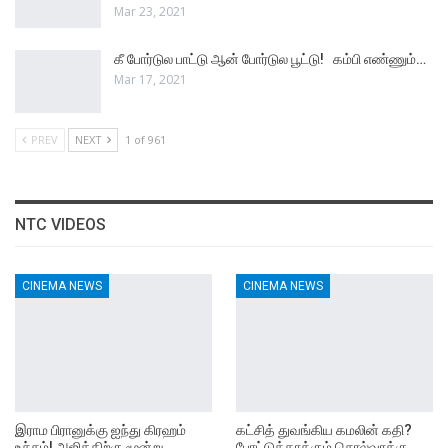
Mar 23, 2021
கீ போர்டுல பாட்டு ஆன் போர்டுல பூட்டு! கம்பி எண்ணும்…
Mar 17, 2021
PREV
NEXT
1 of 961
NTC VIDEOS
CINEMA NEWS
CINEMA NEWS
இராம பிரானுக்கு ஐந்து கிரஹம்
கட்சித் துவங்கிய கமலின் கதி?
உச்சம்! அஜித்திற்கு மூன்று…
போட்டுத்தாக்கும் சொல்வாக்கு…