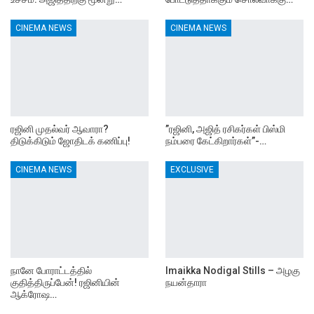
CINEMA NEWS
CINEMA NEWS
ரஜினி முதல்வர் ஆவாரா?
”ரஜினி, அஜித் ரசிகர்கள் பிஸ்மி
திடுக்கிடும் ஜோதிடக் கணிப்பு!
நம்பரை கேட்கிறார்கள்”-…
CINEMA NEWS
EXCLUSIVE
நானே போராட்டத்தில்
Imaikka Nodigal Stills – அழகு
குதித்திருப்பேன்! ரஜினியின்
நயன்தாரா
ஆக்ரோஷ…