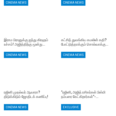
CINEMA NEWS
CINEMA NEWS
இராம பிரானுக்கு ஐந்து கிரஹம்
கட்சித் துவங்கிய கமலின் கதி?
உச்சம்! அஜித்திற்கு மூன்று…
போட்டுத்தாக்கும் சொல்வாக்கு…
CINEMA NEWS
CINEMA NEWS
ரஜினி முதல்வர் ஆவாரா?
”ரஜினி, அஜித் ரசிகர்கள் பிஸ்மி
திடுக்கிடும் ஜோதிடக் கணிப்பு!
நம்பரை கேட்கிறார்கள்”-…
CINEMA NEWS
EXCLUSIVE