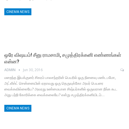
CINEMA NEWS
ஒரே விஷயம்! சீனு ராமசாமி, சமுத்திரக்கனி எண்ணங்கள்
என்ன?
ADMIN
Jun 30, 2016
மறைந்த இயக்குனர் சிகரம் பாலசந்தரின் பெயரில் ஒரு நினைவு மண்டபமோ,
அட்லீஸ்ட் சென்னையின் ஏதாவது ஒரு தெருவுக்கோ அவர் பெயரை
வைக்கவில்லையே? அவரது உண்மையான சிஷ்யர்களில் ஒருவரான நீங்க கூட
அது பற்றி கோரிக்கை வைக்கலையே? என்று சமுத்திரக்கனியிடம்…
CINEMA NEWS