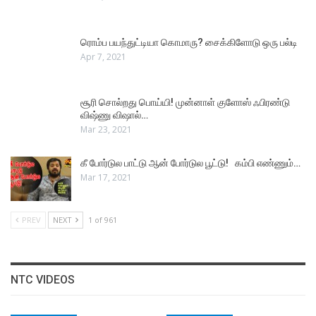
ரொம்ப பயந்துட்டியா கொமாரு? சைக்கிளோடு ஒரு பல்டி
Apr 7, 2021
சூரி சொல்றது பொய்யி! முன்னாள் குளோஸ் ஃபிரண்டு
விஷ்ணு விஷால்…
Mar 23, 2021
கீ போர்டுல பாட்டு ஆன் போர்டுல பூட்டு! கம்பி எண்ணும்…
Mar 17, 2021
PREV
NEXT
1 of 961
NTC VIDEOS