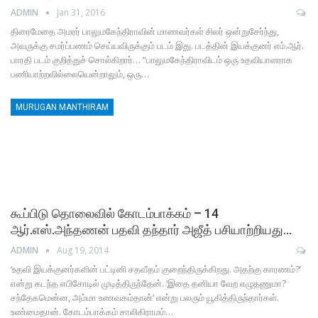
ADMIN
Jan 31, 2016
திரைமேதை அமரர் பாலுமகேந்திராவின் மாணவர்கள் சிலர் ஒன்றுசேர்ந்து,
அவருக்கு சமர்ப்பணம் செய்யவிருக்கும் படம் இது. படத்தின் இயக்குனர் எம்.ஆர்.
பாரதி படம் குறித்துச் சொல்கிறார்… “பாலுமகேந்திராவிடம் ஒரு உதவியாளராக
பணியாற்றவில்லையென்றாலும், ஒரு…
MURUGAN MANTHIRAM
கூப்பிடு தொலைவில் கோடம்பாக்கம் – 14
ஆர்.எஸ்.அந்தணன் பதவி தந்தார் அஜீத் பசியாற்றியது…
ADMIN
Aug 19, 2014
‘உதவி இயக்குனர்களின் பட்டினி சதவீதம் குறைந்திருக்கிறது. அதற்கு காரணம்?’
என்று கடந்த எபிசோடில் முடித்திருந்தேன். ‘இதை தனியா வேற எழுதணுமா?
சந்தேகமென்ன, அம்மா உணவகம்தான்’ என்று பலரும் யூகித்திருந்தார்கள்.
உண்மைதான். கோடம்பாக்கம் சாலிகிராமம்…