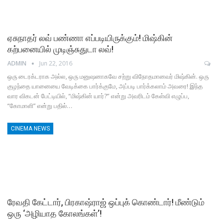
ஏசுநாதர் லவ் பண்ணா எப்படியிருக்கும்! மிஷ்கின்
கற்பனையில் முடிஞ்சுதுடா லவ்!
ADMIN
Jun 22, 2016
ஒரு டைரக்டராக அல்ல, ஒரு மனுஷனாகவே சற்று விநோதமானவர் மிஷ்கின். ஒரு
குழந்தை யானையை வேடிக்கை பார்க்குமே, அப்படி பார்க்கலாம் அவரை! இந்த
வார விகடன் பேட்டியில், “மிஷ்கின் யார்?” என்று அவரிடம் கேள்வி எழுப்ப,
“கோமாளி” என்று பதில்…
CINEMA NEWS
ரேவதி கேட்டார், பிரகாஷ்ராஜ் ஒப்புக் கொண்டார்! மீண்டும்
ஒரு ‘அழியாத கோலங்கள்’!