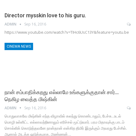
Director mysskin love to his guru.
ADMIN
Sep 16, 2016
https://www.youtube.com/watch?v=TIHc6UsC13Y&feature=youtu.be
CINEMA NEWS
நான் சம்பாதிக்கறது எல்லாமே உங்களுக்குதான் சார்…
நெகிழ வைத்த மிஷ்கின்
ADMIN
Sep 16, 2016
பொதுவாகவே மிஷ்கின் எந்த விழாவில் கலந்து கொண்டாலும், பேச்சு...உடல்
மொழி உள்ளிட்ட எல்லாவற்றினாலும் எரிச்சல் மூட்டுவார். பரம பிதாவுக்கு பாடம்
சொல்லிக் கொடுத்தவனே நான்தான் என்கிற திமிர் இருக்கும் அவரது பேச்சில்.
ஆனால் அடக்க ஒடுக்கமாக, அண்ணன்…