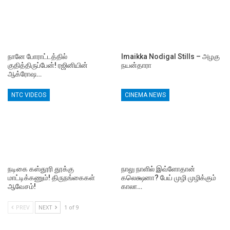
நானே போராட்டத்தில்
Imaikka Nodigal Stills – அழகு
குதித்திருப்பேன்! ரஜினியின்
நயன்தாரா
ஆக்ரோஷ…
NTC VIDEOS
CINEMA NEWS
நடிகை கஸ்தூரி தூக்கு
நாலு நாளில் இவ்ளோதான்
மாட்டிக்கணும்! திருநங்கைகள்
கலெக்ஷனா? பேய் முழி முழிக்கும்
ஆவேசம்!
காலா…
PREV
NEXT
1 of 9