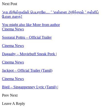
Next Post
‘ஏசு கிறிஸ்துவின் பெயராலே… ’ ‘என்னை அறிந்தால் ’ தள்ளிப்
போன கதை!
You might also like
More from author
Cinema News
Soorarai Pottru – Official Trailer
Cinema News
Dagaalty – Moviebuff Sneak Peek |
Cinema News
Jackpot – Official Trailer (Tamil)
Cinema News
Bigil – Singappenney Lyric (Tamil) |
Prev
Next
Leave A Reply