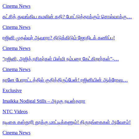
Cinema News
கட்சித் துவங்கிய கமலின் கதி? போட்டுத்தாக்கும் சொல்வாக்கு…
Cinema News
ரஜினி முதல்வர் ஆவாரா? திடுக்கிடும் ஜோதிடக் கணிப்பு!
Cinema News
”ரஜினி, அஜித் ரசிகர்கள் பிஸ்மி நம்பரை கேட்கிறார்கள்”-…
Cinema News
நானே போராட்டத்தில் குதித்திருப்பேன்! ரஜினியின் ஆக்ரோஷ…
Exclusive
Imaikka Nodigal Stills – அழகு நயன்தாரா
NTC Videos
நடிகை கஸ்தூரி தூக்கு மாட்டிக்கணும்! திருநங்கைகள் ஆவேசம்!
Cinema News