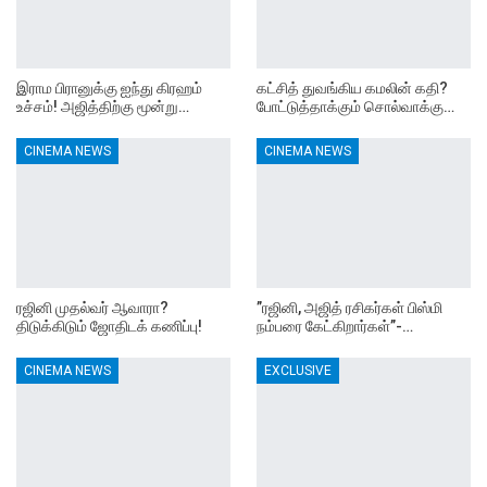
இராம பிரானுக்கு ஐந்து கிரஹம்
கட்சித் துவங்கிய கமலின் கதி?
உச்சம்! அஜித்திற்கு மூன்று…
போட்டுத்தாக்கும் சொல்வாக்கு…
CINEMA NEWS
CINEMA NEWS
ரஜினி முதல்வர் ஆவாரா?
”ரஜினி, அஜித் ரசிகர்கள் பிஸ்மி
திடுக்கிடும் ஜோதிடக் கணிப்பு!
நம்பரை கேட்கிறார்கள்”-…
CINEMA NEWS
EXCLUSIVE