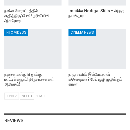
நானே போராட்டத்தில்
Imaikka Nodigal Stills – அழகு
குதித்திருப்பேன்! ரஜினியின்
நயன்தாரா
ஆக்ரோஷ…
NTC VIDEOS
CINEMA NEWS
நடிகை கஸ்தூரி தூக்கு
நாலு நாளில் இவ்ளோதான்
மாட்டிக்கணும்! திருநங்கைகள்
கலெக்ஷனா? பேய் முழி முழிக்கும்
ஆவேசம்!
காலா…
PREV
NEXT
1 of 9
REVIEWS