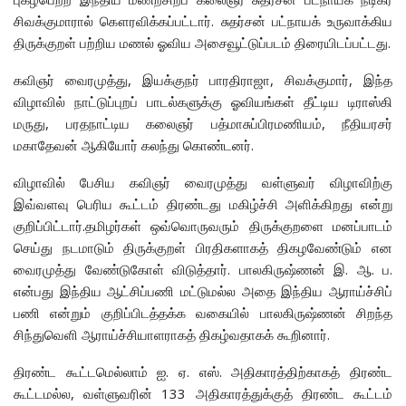
சிவக்குமாரால் கௌரவிக்கப்பட்டார். சுதர்சன் பட்நாயக் உருவாக்கிய
திருக்குறள் பற்றிய மணல் ஓவிய அசைவூட்டுப்படம் திரையிடப்பட்டது.
கவிஞர் வைரமுத்து, இயக்குநர் பாரதிராஜா, சிவக்குமார், இந்த
விழாவில் நாட்டுப்புறப் பாடல்களுக்கு ஓவியங்கள் தீட்டிய டிராஸ்கி
மருது, பரதநாட்டிய கலைஞர் பத்மாசுப்பிரமணியம், நீதியரசர்
மகாதேவன் ஆகியோர் கலந்து கொண்டனர்.
விழாவில் பேசிய கவிஞர் வைரமுத்து வள்ளுவர் விழாவிற்கு
இவ்வளவு பெரிய கூட்டம் திரண்டது மகிழ்ச்சி அளிக்கிறது என்று
குறிப்பிட்டார்.தமிழர்கள் ஒவ்வொருவரும் திருக்குறளை மனப்பாடம்
செய்து நடமாடும் திருக்குறள் பிரதிகளாகத் திகழவேண்டும் என
வைரமுத்து வேண்டுகோள் விடுத்தார். பாலகிருஷ்ணன் இ. ஆ. ப.
என்பது இந்திய ஆட்சிப்பணி மட்டுமல்ல அதை இந்திய ஆராய்ச்சிப்
பணி என்றும் குறிப்பிடத்தக்க வகையில் பாலகிருஷ்ணன் சிறந்த
சிந்துவெளி ஆராய்ச்சியாளராகத் திகழ்வதாகக் கூறினார்.
திரண்ட கூட்டமெல்லாம் ஐ. ஏ. எஸ். அதிகாரத்திற்காகத் திரண்ட
கூட்டமல்ல, வள்ளுவரின் 133 அதிகாரத்துக்குத் திரண்ட கூட்டம்