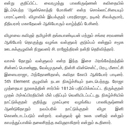
என்று குறிப்பிட்ட வைரமுத்து பாலகிருஷ்ணன் கவிதையில்
இடம்பெற்ற ‘ஆண்கொத்தி மோகினி’ என்ற சொல்லாட்சியையும்
பாராட்டினார். விழாவில் இயக்குநர் பாரதிராஜா, நடிகர் சிவக்குமார்,
நீதியரசர் மகாதேவன் ஆகியோரும் வாழ்த்திப் பேசினர்.
விழாவை கவிஞர் தமிழச்சி தங்கபாண்டியன் மற்றும் சங்கர சரவணன்
ஆகியோர் தொகுத்து வழங்க வள்ளுவர் குடும்பம் என்னும் சமூக
ஊடகக்குழுவின் நிறுவனர் சி. ராஜேந்திரன் நன்றி தெரிவித்தார்.
வாசல் தோறும் வள்ளுவம் என்ற இந்த இசை அரங்கேற்றத்தில்
சின்னப் பொண்ணு, வேல்முருகன், நின்சி வின்சென்ட், பிரபு, மீனாட்சி
இளையராஜா, அந்தோணிதாஸ், கவிதா கோபி ஆகியோர் பாடினர்.
5th Element குழுவின் நடன நிகழ்ச்சியும் நடைபெற்றது. ரோஜா
முத்தையா நூலகத்தின் சார்பில் 1812ல் பதிப்பிக்கப்பட்ட திருக்குறள்
முதல் அச்சுப்பிரதியின் மீள் பதிப்பும் வெளியிடப்பட்டது. நிகழ்ச்சியில்
நாட்டுக்குறள் குறித்து முகப்புரை வழங்கிய பாலகிருஷ்ணன்
ஆண்டுதோறும் நவம்பரில் நாட்டுக்குறள் விழா இனி
கொண்டாடப்படும் என்றார். வள்ளுவர் ஓர் உலக மனிதர் என்றும்
காமத்துப்பாலில் தலைசிறந்த கவிஞராகிறார் என்றும் கூறினார்.