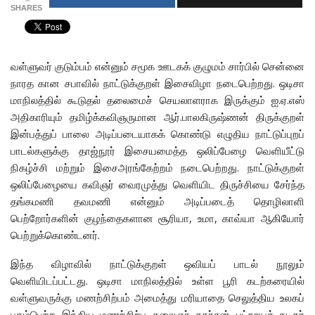
SHARES
வள்ளுவர் குடும்பம் என்னும் சமூக ஊடகக் குழுமம் சார்பில் சென்னை
நாரத கான சபாவில் நாட்டுக்குறள் இசைவிழா நடைபெற்றது. ஒடிசா
மாநிலத்தில் கூடுதல் தலைமைச் செயலாளராக இருக்கும் ஐ.ஏ.எஸ்
அதிகாரியும் தமிழ்க்கவிஞருமான ஆர்.பாலகிருஷ்ணன் திருக்குறள்
இன்பத்துப் பாலை அடிப்படையாகக் கொண்டு எழுதிய நாட்டுப்புறப்
பாடல்களுக்கு தாஜ்நூர் இசையமைத்த ஒலிப்பேழை வெளியீட்டு
நிகழ்ச்சி மற்றும் இசைஅரங்கேற்றம் நடைபெற்றது.
நாட்டுக்குறள்
ஒலிப்பேழையை கவிஞர் வைரமுத்து வெளியிட திருச்சியை சேர்ந்த
தங்கமணி தவமணி என்னும் அடிப்படைத் தொழிலாளி
பெற்றோர்களின் குழந்தைகளான சூரியா, உமா, காவ்யா ஆகியோர்
பெற்றுக்கொண்டனர்.
இந்த விழாவில் நாட்டுக்குறள் ஒவியப் பாடல் நூலும்
வெளியிடப்பட்டது. ஒடிசா மாநிலத்தில் உள்ள பூரி கடற்கரையில்
வள்ளுவருக்கு மணற்சிற்பம் அமைத்து மரியாதை செலுத்திய உலகப்
புகழ்பெற்ற இந்திய மணற்சிற்ப கலைஞர் சுதர்சன் பட்நாயக் நடிகர்