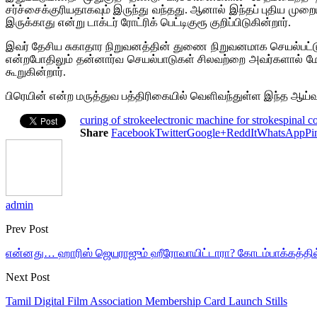
சர்ச்சைக்குரியதாகவும் இருந்து வந்தது. ஆனால் இந்தப் புதிய 
இருக்காது என்று டாக்டர் ரோட்ரிக் பெட்டிகுரூ குறிப்பிடுகின்றார்.
இவர் தேசிய சுகாதார நிறுவனத்தின் துணை நிறுவனமாக செயல்பட்டு வ
என்றபோதிலும் தன்னார்வ செயல்பாடுகள் சிலவற்றை அவர்களால் மேற
கூறுகின்றார்.
பிரெயின் என்ற மருத்துவ பத்திரிகையில் வெளிவந்துள்ள இந்த ஆய்வ
curing of stroke
electronic machine for stroke
spinal c
Share
Facebook
Twitter
Google+
ReddIt
WhatsApp
Pi
admin
Prev Post
என்னது… ஹாரிஸ் ஜெயராஜும் ஹீரோவாயிட்டாரா? கோடம்பாக்கத்தில் 
Next Post
Tamil Digital Film Association Membership Card Launch Stills