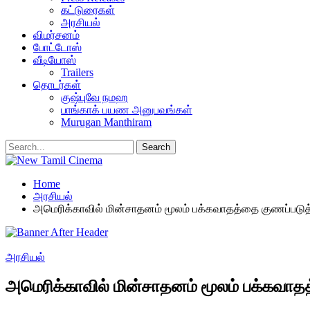
கட்டுரைகள்
அரசியல்
விமர்சனம்
போட்டோஸ்
வீடியோஸ்
Trailers
தொடர்கள்
குஷ்புவே நமஹ
பாங்காக் பயண அனுபவங்கள்
Murugan Manthiram
Home
அரசியல்
அமெரிக்காவில் மின்சாதனம் மூலம் பக்கவாதத்தை குணப்பட
அரசியல்
அமெரிக்காவில் மின்சாதனம் மூலம் பக்கவா