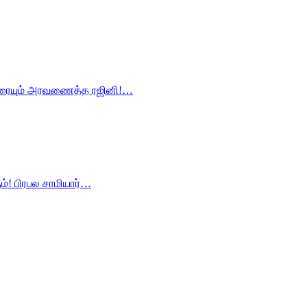
ோரையும் அரவணைத்த ரஜினி!…
ம்! பிரபல சாமியார்…