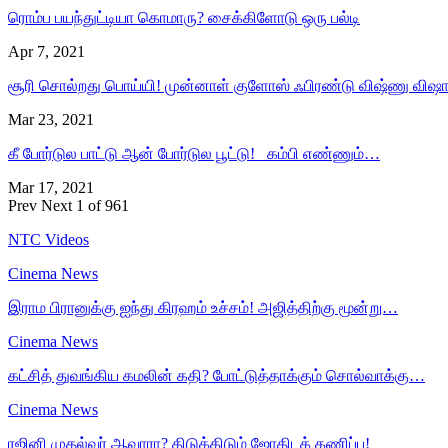
ரொம்ப பயந்துட்டியா கொமாரு? சைக்கிளோடு ஒரு பல்டி
Apr 7, 2021
சூரி சொல்றது பொய்யி! முன்னாள் குளோஸ் ஃபிரண்டு விஷ்ணு விஷ
Mar 23, 2021
கீ போர்டுல பாட்டு ஆன் போர்டுல பூட்டு! கம்பி எண்ணும்…
Mar 17, 2021
Prev
Next
1 of 961
NTC Videos
Cinema News
இராம பிரானுக்கு ஐந்து கிரஹம் உச்சம்! அஜித்திற்கு மூன்று…
Cinema News
கட்சித் துவங்கிய கமலின் கதி? போட்டுத்தாக்கும் சொல்வாக்கு…
Cinema News
ரஜினி முதல்வர் ஆவாரா? திடுக்கிடும் ஜோதிடக் கணிப்பு!