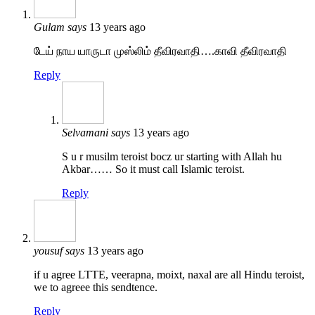
Gulam
says
13 years ago
டேய் நாய யாருடா முஸ்லிம் தீவிரவாதி….காவி தீவிரவாதி
Reply
Selvamani
says
13 years ago
S u r musilm teroist bocz ur starting with Allah hu
Akbar…… So it must call Islamic teroist.
Reply
yousuf
says
13 years ago
if u agree LTTE, veerapna, moixt, naxal are all Hindu teroist,
we to agreee this sendtence.
Reply