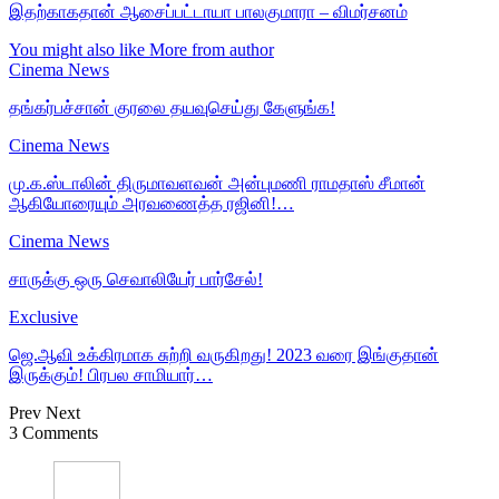
இதற்காகதான் ஆசைப்பட்டாயா பாலகுமாரா – விமர்சனம்
You might also like
More from author
Cinema News
தங்கர்பச்சான் குரலை தயவுசெய்து கேளுங்க!
Cinema News
மு.க.ஸ்டாலின் திருமாவளவன் அன்புமணி ராமதாஸ் சீமான்
ஆகியோரையும் அரவணைத்த ரஜினி!…
Cinema News
சாருக்கு ஒரு செவாலியேர் பார்சேல்!
Exclusive
ஜெ.ஆவி உக்கிரமாக சுற்றி வருகிறது! 2023 வரை இங்குதான்
இருக்கும்! பிரபல சாமியார்…
Prev
Next
3 Comments