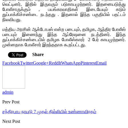
வெட்டி­னர், இ­தில் ­இ­ரு­வ­ரும் ­ப­டு­கா­யமுற்றனர். இதனையடுத்து
போலீசாருக்கும் , பயங்கரவாதிகள் இடையேயும் கடும்
துப்பாக்கிச்சண்டை நடந்தது . இதனால் இந்த பகுதியில் பதட்டம்
நிலவி­யது.
மத்திய அரசின் ஆக்டோபஸ் என்ற படையும், தமிழக, ஆந்திர போலீஸ்
படையும் இணைந்து இந்த ஆப்ரேஷனை நடத்தினர். இந்த
துப்பாக்கிச்சண்டையில் தமிழக ­போ­லீஸ்கா­ரர் ­ 2 பேர் காயமுற்றனர்.
முன்­ன­தா­க ­போ­லீ­சார் ­இ­றந்­த­தா­க ­கூ­றப்­பட்­ட­து.
Share
Facebook
Twitter
Google+
ReddIt
WhatsApp
Pinterest
Email
admin
Prev Post
சந்திரபாபு நாயுடு 7 முதல் தில்லியில் உண்ணாவிரதம்
Next Post