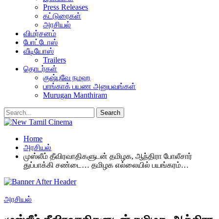
Press Releases
கட்டுரைகள்
அரசியல்
விமர்சனம்
போட்டோஸ்
வீடியோஸ்
Trailers
தொடர்கள்
குஷ்புவே நமஹ
பாங்காக் பயண அனுபவங்கள்
Murugan Manthiram
Home
அரசியல்
முஸ்லீம் தீவிரவாதிகளுடன் தமிழக, ஆந்திரா போலீசார்
துப்பாக்கி சண்டை… தமிழக எல்லையில் பயங்கரம்…
அரசியல்