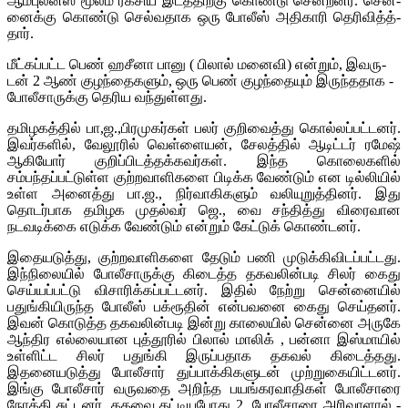
ஆம்­பு­லன்ஸ் ­மூ­லம் ­ர­க­சி­ய ­இ­டத்திற்­கு கொண்­டு ­சென்­ற­னர். ­சென்­
னைக்­கு ­கொண்­டு ­செல்­வ­தா­க ­ஒ­ரு ­போ­லீ­ஸ் ­அ­தி­கா­ரி ­தெ­­ரி­வித்த்­
தார்.
மீட்­கப்­­பட்­ட ­பெண் ­ஹ­சீ­னா ­பா­னு ( பி­லால் ­ம­னை­வி) ­என்­றும், இ­வ­ரு­
டன் 2 ஆண் ­கு­­ழந்­தை­க­ளும், ஒ­ரு ­பெண் ­கு­ழந்­தை­யும் ­இ­ருந்­­ததா­க ­
போ­லீ­சா­ருக்­கு ­தெ­ரி­ய ­வந்­துள்­ள­து.
தமிழகத்தில் பா,ஜ.,பிரமுகர்கள் பலர் குறிவைத்து கொல்லப்பட்டனர்.
இவர்களில், வேலூரில் வெள்ளையன், சேலத்தில் ஆடிட்டர் ரமேஷ்
ஆகியோர் குறிப்பிடத்தக்கவர்கள். இந்த கொலைகளில்
சம்பந்தப்பட்டுள்ள குற்றவாளிகளை பிடிக்க வேண்டும் என டில்லியில்
உள்ள அனைத்து பா.ஜ., நிர்வாகிகளும் வலியுறுத்தினர். இது
தொடர்பாக தமிழக முதல்வர் ஜெ., வை சந்தித்து விரைவான
நடவடிக்கை எடுக்க வேண்டும் என்றும் கேட்டுக் கொண்டனர்.
இதையடுத்து, குற்றவாளிகளை தேடும் பணி முடுக்கிவிடப்பட்டது.
இந்நிலையில் போலீசாருக்கு கிடைத்த தகவலின்படி சிலர் கைது
செய்யப்பட்டு விசாரிக்கப்பட்டனர். இதில் நேற்று சென்னையில்
பதுங்கியிருந்த போலீஸ் பக்ரூதின் என்பவனை கைது செய்தனர்.
இவன் கொடுத்த தகவலின்படி இன்று காலையில் சென்னை அருகே
ஆந்திர எல்லையான புத்தூரில் பிலால் மாலிக் , பன்னா இஸ்மாயில்
உள்ளிட்ட சிலர் பதுங்கி இருப்பதாக தகவல் கிடைத்தது.
இதனையடுத்து போலீசார் துப்பாக்கிகளுடன் முற்றுகையிட்டனர்.
இங்கு போலீசார் வருவதை அறிந்த பயங்கரவாதிகள் போலீசாரை
நோக்கி சுட்டனர். க­த­வை ­தட்டி­ய­போ­து 2 ­ ­போ­லீ­சா­ரை ­அ­ரி­வா­ளால் ­